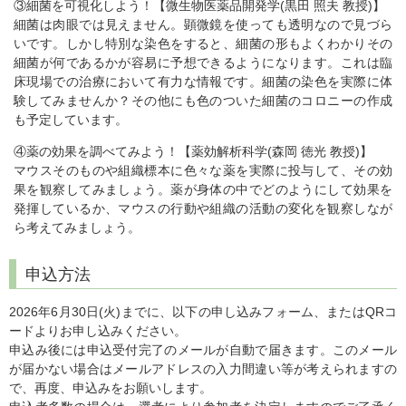
③細菌を可視化しよう！【微生物医薬品開発学(黒田 照夫 教授)】
細菌は肉眼では見えません。顕微鏡を使っても透明なので見づら
いです。しかし特別な染色をすると、細菌の形もよくわかりその
細菌が何であるかが容易に予想できるようになります。これは臨
床現場での治療において有力な情報です。細菌の染色を実際に体
験してみませんか？その他にも色のついた細菌のコロニーの作成
も予定しています。
④薬の効果を調べてみよう！【薬効解析科学(森岡 徳光 教授)】
マウスそのものや組織標本に色々な薬を実際に投与して、その効
果を観察してみましょう。薬が身体の中でどのようにして効果を
発揮しているか、マウスの行動や組織の活動の変化を観察しなが
ら考えてみましょう。
申込方法
2026年6月30日(火)までに、以下の申し込みフォーム、またはQRコ
ードよりお申し込みください。
申込み後には申込受付完了のメールが自動で届きます。このメール
が届かない場合はメールアドレスの入力間違い等が考えられますの
で、再度、申込みをお願いします。