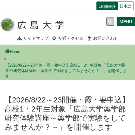
メ
Language
日本語
イ
ン
MENU
コ
ン
テ
サイトマップ
交通
アクセス
お問
い
合
わ
せ
ン
ツ
Home
に
移
【2026/8/22～23開催・霞・要申込】高校1・2年生対象「広島大学薬
動
学部研究体験講座～薬学部で実験をしてみませんか？～」を開催しま
す
【2026/8/22～23開催・霞・要申込】
高校1・2年生対象「広島大学薬学部
研究体験講座～薬学部で実験をして
みませんか？～」を開催します