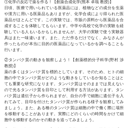
①化学の反応で薬を作る！【創薬合成化学(熊本 卓哉 教授)】
日頃、医療で用いられている医薬品には、植物などの成分を生薬
や漢方に用いる医薬品もありますが、化学合成により得られた医
薬品がほとんどです。この実験では、市販の原料から医薬品を合
成することを体験してもらいます。中学や高校で化学の実験を経
験している人もいるかもしれませんが、大学の実験で使う実験器
具はまた一味違います。また、ただ作るだけでなく、みなさんが
作ったものが本当に目的の医薬品になっているかを調べることも
行います。
②タンパク質の動きを観察しよう！【創薬標的分子科学(野村 渉
教授)】
薬の多くはタンパク質を標的としています。そのため、ヒトの細
胞の中でタンパク質がどのような動きをしているか知ることはと
ても重要な研究になります。タンパク質はそのままでは見えない
ので光るタンパク質を目印として利用する方法があります。タン
パク質は遺伝子から作られますが、自分の手で細胞に遺伝子を入
れてみて、目印を付けたタンパク質が作られる様子を観察してみ
ましょう。また、ある種のタンパク質は細胞の中で働く際に場所
を移動することがあります。実際にどのくらいの時間をかけて細
胞中を移動するのかその動きを追ってみましょう。