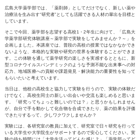
広島大学薬学部では、「薬剤師」としてだけでなく、新しい薬や
治療法を生み出す“研究者”としても活躍できる人材の輩出を目標と
しています。
そこで今回、薬学部を志望する高校1・2年生に向けて、「広島大
学薬学部研究体験講座～薬学部で実験をしてみませんか？～」を
企画しました。本講座では、普段の高校の授業ではなかなかでき
ないような、本格的な実験や研究の世界を体験することができま
す。この体験を通して薬学研究の楽しさを実感するとともに、新
型コロナウイルスパンデミックのような予測不能な出来事への対
応力、地域医療への貢献や課題発見・解決能力の重要性を知って
もらいたいと考えています。
当日は、他校の高校生と協力して実験を行うので、実験の体験だ
けでなく、高校生同士の新しい出会いや交流も楽しめると思いま
す。「研究ってちょっと難しいのでは？」と思うかもしれません
が、自分で手を動かして化合物を合成できたり、薬の効果を評価
できたりするって、少しワクワクしませんか？
実験には、各研究室の教員に加えて、研究室で日々研究を行って
いる大学生や大学院生がサポートするので安心してください。実
験の待ち時間には「大学生活ってどんな感じ？」「薬学部ってど