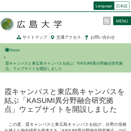
メ
Language
日本語
イ
ン
MENU
コ
ン
テ
サイトマップ
交通
アクセス
お問
い
合
わ
せ
ン
ツ
Home
に
移
霞キャンパスと東広島キャンパスを結ぶ「KASUMI異分野融合研究拠
動
点」ウェブサイトを開設しました
霞キャンパスと東広島キャンパスを
結ぶ「KASUMI異分野融合研究拠
点」ウェブサイトを開設しました
この度、霞キャンパスと東広島キャンパスを結び、分野の垣根
を越えた融合研究を推進する「KASUMI異分野融合研究拠点」の公