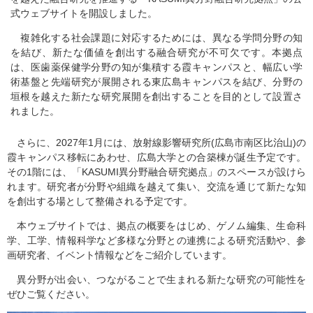
式ウェブサイトを開設しました。
複雑化する社会課題に対応するためには、異なる学問分野の知
を結び、新たな価値を創出する融合研究が不可欠です。本拠点
は、医歯薬保健学分野の知が集積する霞キャンパスと、幅広い学
術基盤と先端研究が展開される東広島キャンパスを結び、分野の
垣根を越えた新たな研究展開を創出することを目的として設置さ
れました。
さらに、2027年1月には、放射線影響研究所(広島市南区比治山)の
霞キャンパス移転にあわせ、広島大学との合築棟が誕生予定です。
その1階には、「KASUMI異分野融合研究拠点」のスペースが設けら
れます。研究者が分野や組織を越えて集い、交流を通じて新たな知
を創出する場として整備される予定です。
本ウェブサイトでは、拠点の概要をはじめ、ゲノム編集、生命科
学、工学、情報科学など多様な分野との連携による研究活動や、参
画研究者、イベント情報などをご紹介しています。
異分野が出会い、つながることで生まれる新たな研究の可能性を
ぜひご覧ください。