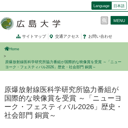
メ
Language
日本語
イ
ン
MENU
コ
ン
テ
サイトマップ
交通
アクセス
お問
い
合
わ
せ
ン
ツ
Home
に
移
原爆放射線医科学研究所協力番組が国際的な映像賞を受賞 ～「ニュー
動
ヨーク・フェスティバル2026」歴史・社会部門 銅賞～
原爆放射線医科学研究所協力番組が
国際的な映像賞を受賞 ～「ニューヨ
ーク・フェスティバル2026」歴史・
社会部門 銅賞～