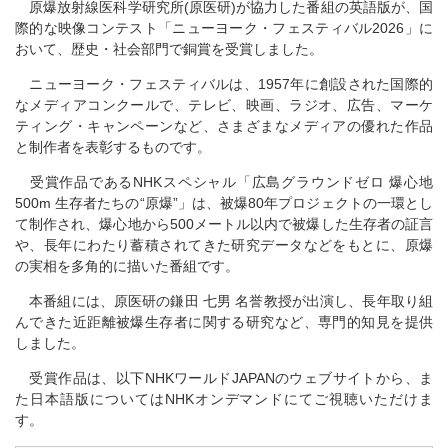
原爆放射線医科学研究所(原医研)が協力した番組の英語版が、国
際的な映像コンテスト「ニューヨーク・フェスティバル2026」に
おいて、歴史・社会部門で銅賞を受賞しました。
ニューヨーク・フェスティバルは、1957年に創設された国際的
なメディアコンクールで、テレビ、映画、ラジオ、広告、マーケ
ティング・キャンペーンなど、さまざまなメディアの優れた作品
と制作者を表彰するものです。
受賞作品であるNHKスペシャル「広島グラウンドゼロ 爆心地
500m 生存者たちの“原爆”」は、被爆80年プロジェクトの一環とし
て制作され、爆心地から500メートル以内で被爆した生存者の証言
や、長年にわたり蓄積されてきた研究データなどをもとに、原爆
の実相を多角的に描いた番組です。
本番組には、原医研の鎌田 七男 名誉教授が出演し、長年取り組
んできた近距離被爆生存者に関する研究など、専門的知見を提供
しました。
受賞作品は、以下NHKワールドJAPANのウェブサイトから、ま
た日本語版についてはNHKオンデマンドにてご視聴いただけま
す。