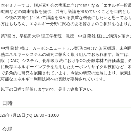
本セミナーでは、脱炭素社会の実現に向けて鍵となる「エネルギー貯蔵
術動向などの関連情報を提供、共有し議論を深めていくことを目的とし
し、今後の方向性について議論を深める貴重な機会にしたいと思ってお
る方はもちろん、エネルギー分野に関心のある皆さまのご参加を心より
第7回は、早稲田大学 理工学術院 教授 中垣 隆雄 様にご講演を頂き
中垣 隆雄 様は、カーボンニュートラル実現に向けた炭素循環、未利用
に熱エネルギーシステムの研究に幅広く取り組んでおられます。近年は
回収（DAC）システム、化学吸収法におけるCO₂分離素材の評価基盤、
らに既存エネルギーインフラを活用したカーボンリサイクル技術など、
まで多角的に研究を展開されています。今後の研究の進展により、炭素
続可能なエネルギー利用技術への貢献が期待されています。
以下の日程で開催しますので、是非ご参集下さい。
日時
026年7月15日(水) 16:30～18:00
会場