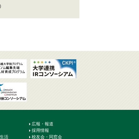
)
広報・報道
採用情報
生生活
校友会・同窓会