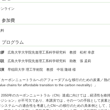
オンライン
参加費
無料
プログラム
挨拶
広島大学大学院先進理工系科学研究科 教授 松村 幸彦
解説
広島大学大学院先進理工系科学研究科 助教 張 孟莉
講演
早稲田大学 理工学術院 教授 中垣 隆雄 様
「カーボンニュートラルへのアフォーダブルな移行のための炭素／熱のバリュ
alue chains for affordable transition to the carbon neutrality）」
2050年のカーボンニュートラル（CN）達成に向けては，経済性を維
ンジション」が不可欠であり、本講演では，その一つの手段として炭素
存システムへの適合性を考慮したCNへの移行のための具体例として、