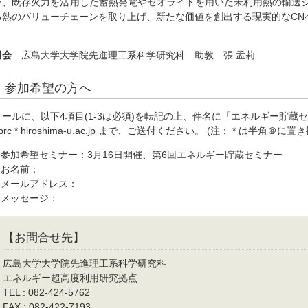
ン、既存火力を活用した蓄熱発電やゼオライトを用いた未利用熱の輸送
る熱のバリューチェーンを取り上げ、新たな価値を創出する現実的なCN
司会
広島大学大学院先進理工系科学研究科 助教 張 孟莉
参加希望の方へ
メールに、以下4項目(1-3は必須)を転記の上、件名に「エネルギー貯蔵
prc * hiroshima-u.ac.jp まで、ご送付ください。 (注： * は半角＠
1.参加希望セミナー：3月16日開催、第6回エネルギー貯蔵セミナー
2.お名前：
3.メールアドレス：
4.メッセージ：
【お問合せ先】
広島大学大学院先進理工系科学研究科
エネルギー超高度利用研究拠点
TEL : 082-424-5762
FAX : 082-422-7193