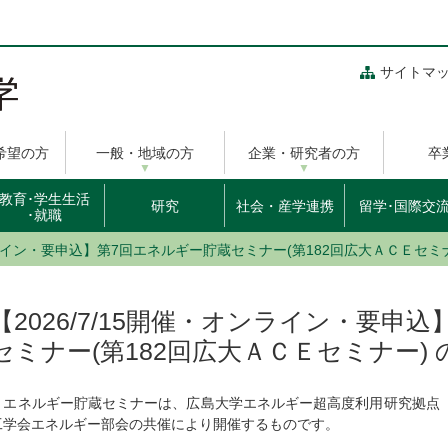
サイトマ
希望の方
一般・地域の方
企業・研究者の方
卒
教育･学生生活
研究
社会・産学連携
留学･国際交
･就職
オンライン・要申込】第7回エネルギー貯蔵セミナー(第182回広大ＡＣＥセミ
【2026/7/15開催・オンライン・要申
セミナー(第182回広大ＡＣＥセミナー)
エネルギー貯蔵セミナーは、広島大学エネルギー超高度利用研究拠点（H
工学会エネルギー部会の共催により開催するものです。