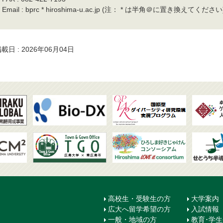
Email : bprc * hiroshima-u.ac.jp (注： * は半角＠に置き換えてください
載日 : 2026年06月04日
高校生・受験生の方
大学案内
広大へ留学希望の方
入試情報
一般・地域の方
教育･学