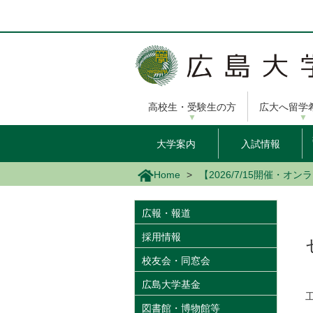
メ
イ
ン
コ
ン
テ
ン
高校生・受験生の方
広大へ留学
ツ
に
移
大学案内
入試情報
動
Home
【2026/7/15開催・
広報・報道
採用情報
校友会・同窓会
広島大学基金
図書館・博物館等