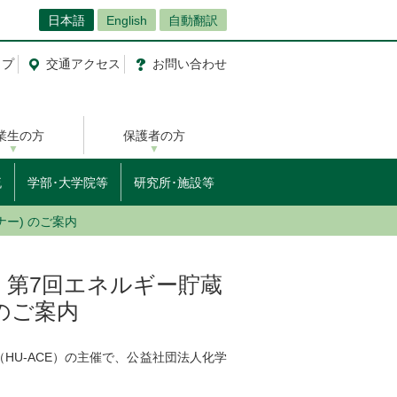
日本語
English
自動翻訳
ップ
交通
アクセス
お問
い
合
わ
せ
業生の方
保護者の方
流
学部･大学院等
研究所･施設等
ナー) のご案内
込】第7回エネルギー貯蔵
 のご案内
U-ACE）の主催で、公益社団法人化学