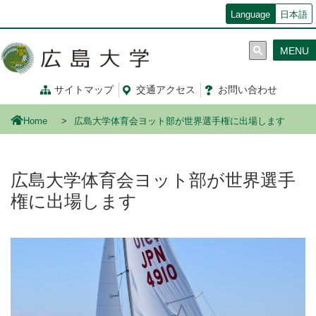
メ
Language
日本語
イ
ン
MENU
コ
ン
テ
サイトマップ
交通
アクセス
お問
い
合
わ
せ
ン
ツ
Home
広島大学体育会ヨット部が世界選手権に出場します
に
移
動
広島大学体育会ヨット部が世界選手
権に出場します