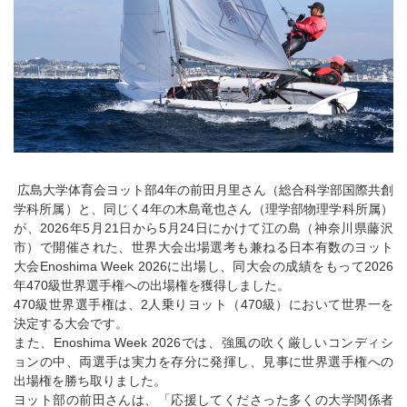
広島大学体育会ヨット部4年の前田月里さん（総合科学部国際共創
学科所属）と、同じく4年の木島竜也さん（理学部物理学科所属）
が、2026年5月21日から5月24日にかけて江の島（神奈川県藤沢
市）で開催された、世界大会出場選考も兼ねる日本有数のヨット
大会Enoshima Week 2026に出場し、同大会の成績をもって2026
年470級世界選手権への出場権を獲得しました。
470級世界選手権は、2人乗りヨット（470級）において世界一を
決定する大会です。
また、Enoshima Week 2026では、強風の吹く厳しいコンディシ
ョンの中、両選手は実力を存分に発揮し、見事に世界選手権への
出場権を勝ち取りました。
ヨット部の前田さんは、「応援してくださった多くの大学関係者