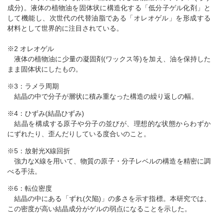
成分)。液体の植物油を固体状に構造化する「低分子ゲル化剤」と
して機能し、次世代の代替油脂である「オレオゲル」を形成する
材料として世界的に注目されている。
※2 オレオゲル
液体の植物油に少量の凝固剤(ワックス等)を加え、油を保持した
まま固体状にしたもの。
※3：ラメラ周期
結晶の中で分子が層状に積み重なった構造の繰り返しの幅。
※4：ひずみ(結晶ひずみ)
結晶を構成する原子や分子の並びが、理想的な状態からわずか
にずれたり、歪んだりしている度合いのこと。
※5：放射光X線回折
強力なX線を用いて、物質の原子・分子レベルの構造を精密に調
べる手法。
※6：転位密度
結晶の中にある「ずれ(欠陥)」の多さを示す指標。本研究では、
この密度が高い結晶成分がゲルの弱点になることを示した。