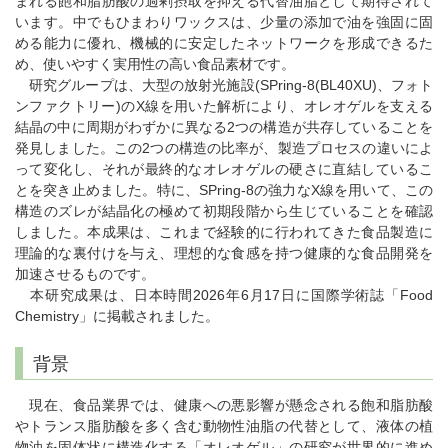
まれる飽和脂肪酸の過剰摂取を抑える代替油脂として期待されて
います。中でもひまわりワックスは、少量の添加で油を強固に固
める能力に優れ、機械的に安定したネットワークを形成できるた
め、使いやすく実用性の高い食品素材です。
研究グループは、大型の放射光施設(SPring-8(BL40XU)、フォト
ンファクトリー)のX線を用いた解析により、オレオゲルを支える
結晶の中に周期がわずかに異なる2つの構造が共存していることを
発見しました。この2つの構造の比率が、製造プロセスの違いによ
って変化し、それが最終的なオレオゲルの硬さに直結しているこ
とを突き止めました。特に、SPring-8の強力なX線を用いて、この
構造のズレが結晶化の極めて初期段階から生じていることを確認
しました。本成果は、これまで経験的に行われてきた食品製造に
理論的な裏付けを与え、理想的な食感を持つ健康的な食品開発を
加速させるものです。
本研究成果は、日本時間2026年6月17日に国際学術誌「Food
Chemistry」に掲載されました。
背景
現在、食品業界では、健康への悪影響が懸念される飽和脂肪酸
やトランス脂肪酸を多く含む動物性油脂の代替として、液体の植
物油を固体状に構造化する「オレオゲル」の研究が世界的に進め