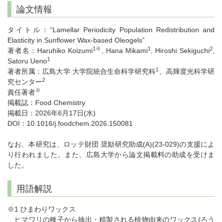
論文情報
タイトル：“Lamellar Periodicity Population Redistribution and
Elasticity in Sunflower Wax-based Oleogels”
1※
1
2
著者名：Haruhiko Koizumi
, Hana Mikami
, Hiroshi Sekiguchi
,
1
Satoru Ueno
1
著者所属：広島大学 大学院統合生命科学研究科
、高輝度光科学研
2
究センター
※
責任著者
掲載誌：Food Chemistry
掲載日：2026年6月17日(水)
DOI：10.1016/j.foodchem.2026.150081
なお、本研究は、ロッテ財団 奨励研究助成(A)(23-029)の支援によ
り行われました。また、広島大学から論文掲載料の助成を受けま
した。
用語解説
※1 ひまわりワックス
ヒマワリの種子から抽出・精製される植物由来のワックス(ろう