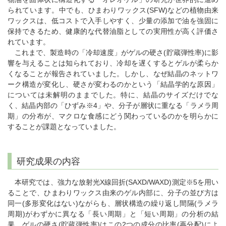
られています。中でも、ひまわりワックス(SFW)などの植物由来
ワックスは、低コストで入手しやすく、少量の添加で油を強固に
保持できるため、健康的な代替油脂としての実用性が高く評価さ
れています。
これまで、製造時の「冷却速度」がゲルの硬さ(貯蔵弾性率)に影
響を与えることは知られており、冷却を遅くするとゲルが柔らか
くなることが報告されていました。しかし、なぜ結晶のネットワ
ーク構造が変化し、硬さが変わるのかという「結晶学的な原因」
については未解明のままでした。特に、結晶のサイズだけでな
く、結晶内部の「ひずみ※4」や、分子が層状に重なる「ラメラ周
期」の分布が、マクロな食感にどう関わっているのかを明らかに
することが課題となっていました。
研究成果の内容
本研究では、強力な放射光X線回折(SAXD/WAXD)測定※5を用い
ることで、ひまわりワックス由来のゲル内部に、分子の並び方は
同一(多形変化はない)ながらも、層状構造の繰り返し間隔(ラメラ
周期)がわずかに異なる「長い周期」と「短い周期」の分析の結
果、ゲルの硬さ(貯蔵弾性率)はこの2つの成分の比率(再分配)によ