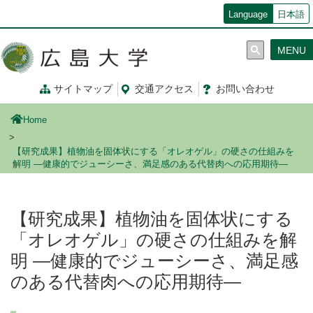
メ
Language
日本語
イ
ン
MENU
コ
ン
テ
サイトマップ
交通
アクセス
お問
い
合
わ
せ
ン
ツ
Home
に
移
【研究成果】植物油を固体状にする「オレオゲル」の硬さの仕組みを
動
解明 ―健康的でジューシーさ、満足感のある代替肉への応用期待―
【研究成果】植物油を固体状にする
「オレオゲル」の硬さの仕組みを解
明 ―健康的でジューシーさ、満足感
のある代替肉への応用期待―