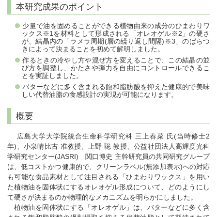
本研究成果のポイント
少量で油を固めることができる植物由来の成分のひまわりワ
ックス※1を材料として形成される「オレオゲル※2」の硬さ
が、結晶内の「ラメラ周期(層の繰り返し間隔)※3」のばらつ
きによって決まることを初めて解明しました。
作るときの冷やし方や混ぜ方を変えることで、この結晶の並
び方を調整し、かたさや弾力を自由にコントロールできるこ
とを実証しました。
バターなどに多く含まれる飽和脂肪酸を抑えた健康的で美味
しい代替油脂の食感設計の実現が可能になります。
概要
広島大学大学院統合生命科学研究科 三上春菜 氏(当時修士2
年)、小泉晴比古 准教授、上野 聡 教授、公益社団法人高輝度光科
学研究センター(JASRI) 関口博史 主幹研究員の共同研究グループ
は、低コストかつ健康的で、クリーンラベル(無添加表示)への対応
も可能な食品素材として注目される「ひまわりワックス」を用い
た植物油を固体状にするオレオゲル形成について、どのようにし
て硬さが決まるのか物理的なメカニズムを明らかにしました。
植物油を固体状にする「オレオゲル」は、バターなどに多く含