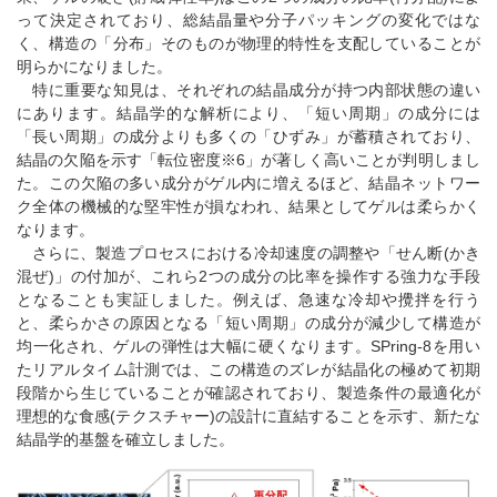
って決定されており、総結晶量や分子パッキングの変化ではな
く、構造の「分布」そのものが物理的特性を支配していることが
明らかになりました。
特に重要な知見は、それぞれの結晶成分が持つ内部状態の違い
にあります。結晶学的な解析により、「短い周期」の成分には
「長い周期」の成分よりも多くの「ひずみ」が蓄積されており、
結晶の欠陥を示す「転位密度※6」が著しく高いことが判明しまし
た。この欠陥の多い成分がゲル内に増えるほど、結晶ネットワー
ク全体の機械的な堅牢性が損なわれ、結果としてゲルは柔らかく
なります。
さらに、製造プロセスにおける冷却速度の調整や「せん断(かき
混ぜ)」の付加が、これら2つの成分の比率を操作する強力な手段
となることも実証しました。例えば、急速な冷却や攪拌を行う
と、柔らかさの原因となる「短い周期」の成分が減少して構造が
均一化され、ゲルの弾性は大幅に硬くなります。SPring-8を用い
たリアルタイム計測では、この構造のズレが結晶化の極めて初期
段階から生じていることが確認されており、製造条件の最適化が
理想的な食感(テクスチャー)の設計に直結することを示す、新たな
結晶学的基盤を確立しました。