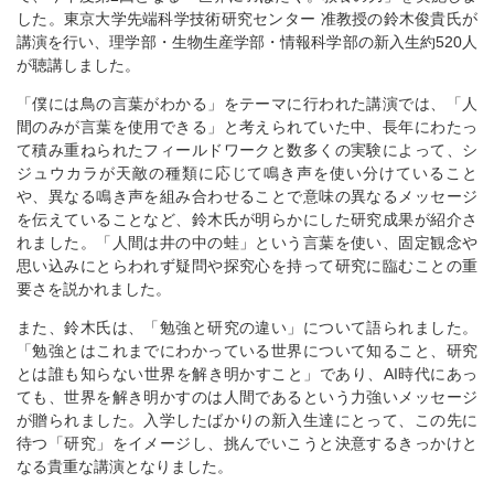
した。東京大学先端科学技術研究センター 准教授の鈴木俊貴氏が
講演を行い、理学部・生物生産学部・情報科学部の新入生約520人
が聴講しました。
「僕には鳥の言葉がわかる」をテーマに行われた講演では、「人
間のみが言葉を使用できる」と考えられていた中、長年にわたっ
て積み重ねられたフィールドワークと数多くの実験によって、シ
ジュウカラが天敵の種類に応じて鳴き声を使い分けていること
や、異なる鳴き声を組み合わせることで意味の異なるメッセージ
を伝えていることなど、鈴木氏が明らかにした研究成果が紹介さ
れました。「人間は井の中の蛙」という言葉を使い、固定観念や
思い込みにとらわれず疑問や探究心を持って研究に臨むことの重
要さを説かれました。
また、鈴木氏は、「勉強と研究の違い」について語られました。
「勉強とはこれまでにわかっている世界について知ること、研究
とは誰も知らない世界を解き明かすこと」であり、AI時代にあっ
ても、世界を解き明かすのは人間であるという力強いメッセージ
が贈られました。入学したばかりの新入生達にとって、この先に
待つ「研究」をイメージし、挑んでいこうと決意するきっかけと
なる貴重な講演となりました。