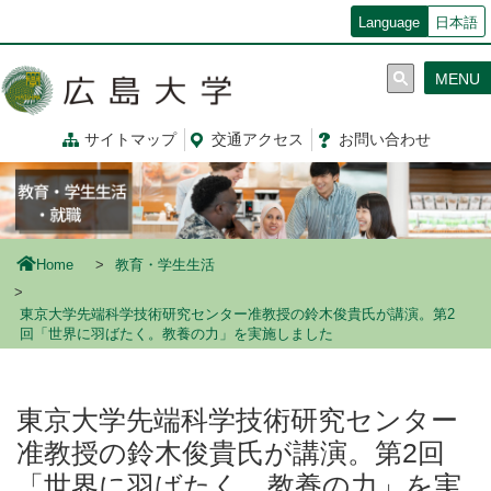
メ
Language
日本語
イ
ン
MENU
コ
ン
テ
サイトマップ
交通
アクセス
お問
い
合
わ
せ
ン
ツ
に
移
動
Home
教育・学生生活
東京大学先端科学技術研究センター准教授の鈴木俊貴氏が講演。第2
回「世界に羽ばたく。教養の力」を実施しました
東京大学先端科学技術研究センター
准教授の鈴木俊貴氏が講演。第2回
「世界に羽ばたく。教養の力」を実