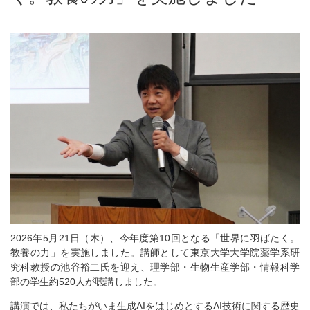
2026
年
5
月
21
日（木）、今年度第
10
回となる「世界に羽ばたく。
教養の力」を実施しました。講師として東京大学大学院薬学系研
究科教授の池谷裕二氏を迎え、理学部・生物生産学部・情報科学
部の学生約
520
人が聴講しました。
講演では、私たちがいま生成
AI
をはじめとする
AI
技術に関する歴史