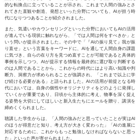
的な転換点に立っていることが示され、これまで人間の強みとさ
れてきた直観や創造、発想といった分野についても、
AI
が担う時
代になりつつあることが紹介されました。
また、気遣いやカウンセリングといった分野においても
AI
の活用
が進んでいる現状に触れながら、「では人間は何をすべきか」と
いう問いが提示されました。その中で「『
AI
の振り見て』我が振
り直せ」という言葉をキーワードに、
AI
を通して人間自身の課題
に気づき、自らの在り方を見つめ直すことが可能であると具体的
事例を示しつつ、
AI
が提示する情報を最終的に選び取り判断する
のは人間であることから、これからの時代にはより高い知識や判
断力、洞察力が求められることが強調され、「これまで以上に学
び続ける必要がある」と語られました。
AI
の活用が前提となる時
代においては、自身の個性やオリジナリティをどのように発揮し
ていくかが重要であり、日頃から主体的に考え、物事を深く捉え
る姿勢を大切にしてほしいと新入生たちにエールを贈り、講演を
締めくくられました。
聴講した学生からは、「人間の強みだと思っていたことが実は
AI
のほうが得意だと知り、考え方が大きく変わった」「
AI
の進展に
対応するために、これからもっと勉強しなければならないと思っ
た」といった声が寄せられました。