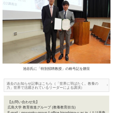
池谷氏に「特別招聘教授」の称号記を贈呈
過去のお知らせ記事はこちら（「世界に羽ばたく。教養の
力」世界で活躍されているリーダーによる講演）
【お問い合わせ先】
広島大学 教育推進グループ (教養教育担当)
E-mail：gsyugaku-group＊office.hiroshima-u.ac.jp（＊は半角