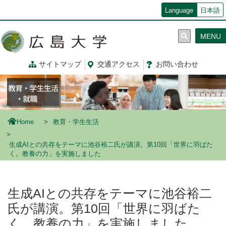
メ
Language
日本語
イ
ン
MENU
コ
ン
テ
サイトマップ
交通
アクセス
お問
い
合
わ
せ
ン
ツ
に
移
動
Home
教育・学生生活
生成AIとの共存をテーマに池谷裕二氏が講演。第10回「世界に羽ばた
く。教養の力」を実施しました
生成AIとの共存をテーマに池谷裕二
氏が講演。第10回「世界に羽ばた
く。教養の力」を実施しました