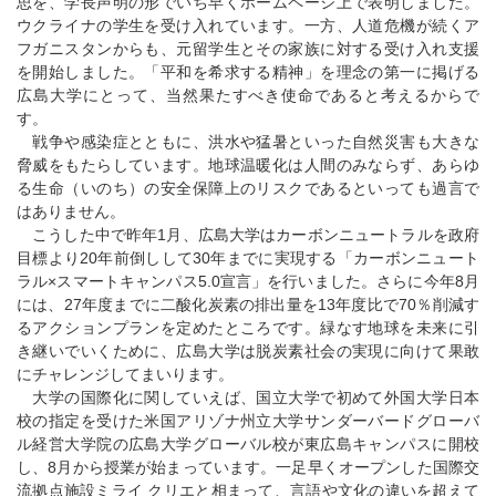
思を、学長声明の形でいち早くホームページ上で表明しました。
ウクライナの学生を受け入れています。一方、人道危機が続くア
フガニスタンからも、元留学生とその家族に対する受け入れ支援
を開始しました。「平和を希求する精神」を理念の第一に掲げる
広島大学にとって、当然果たすべき使命であると考えるからで
す。
戦争や感染症とともに、洪水や猛暑といった自然災害も大きな
脅威をもたらしています。地球温暖化は人間のみならず、あらゆ
る生命（いのち）の安全保障上のリスクであるといっても過言で
はありません。
こうした中で昨年1月、広島大学はカーボンニュートラルを政府
目標より20年前倒しして30年までに実現する「カーボンニュート
ラル×スマートキャンパス5.0宣言」を行いました。さらに今年8月
には、27年度までに二酸化炭素の排出量を13年度比で70％削減す
るアクションプランを定めたところです。緑なす地球を未来に引
き継いでいくために、広島大学は脱炭素社会の実現に向けて果敢
にチャレンジしてまいります。
大学の国際化に関していえば、国立大学で初めて外国大学日本
校の指定を受けた米国アリゾナ州立大学サンダーバードグローバ
ル経営大学院の広島大学グローバル校が東広島キャンパスに開校
し、8月から授業が始まっています。一足早くオープンした国際交
流拠点施設ミライ クリエと相まって、言語や文化の違いを超えて