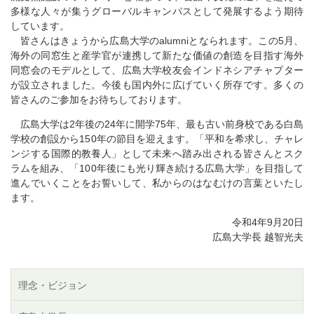
多様な人々が集うグローバルキャンパスとして発展するよう期待
しています。
皆さんはきょうから広島大学のalumniとなられます。この5月、
海外の同窓生と産学官が連携して新たな価値の創造を目指す海外
同窓会のモデルとして、広島大学校友会インドネシアチャプター
が設立されました。今後も国内外に広げていく所存です。多くの
皆さんのご参加をお待ちしております。
広島大学は2年後の24年に開学75年、最も古い前身校である白島
学校の創設から150年の節目を迎えます。「平和を希求し、チャレ
ンジする国際的教養人」として未来へ踏み出される皆さんとスク
ラムを組み、「100年後にも光り輝き続ける広島大学」を目指して
進んでいくことをお誓いして、私からのはなむけの言葉といたし
ます。
令和4年9月20日
広島大学長 越智光夫
理念・ビジョン