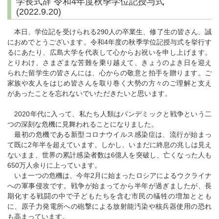
学長式辞 令和4年度秋季学位記授与式
(2022.9.20)
本日、学位記を受けられる290人の卒業生、修了生の皆さん、誠
におめでとうございます。令和4年度の秋季学位記授与式を挙行す
るにあたり、広島大学を代表して心からお祝いを申し上げます。
とりわけ、さまざまな苦難を乗り越えて、きょうのよき日を迎え
られた留学生の皆さんには、心からの敬意と拍手を贈ります。ご
家族や友人をはじめ皆さんを取り巻く大勢の方々のご理解と支え
があったことを忘れないでいただきたいと思います。
2020年代に入って、私たち人類はパンデミックと戦争という二
つの深刻な危機に見舞われることになりました。
最初の危機である新型コロナウイルス感染症は、流行が始まっ
て既に2年半を超えています。しかし、いまだに終息の兆しは見え
ないまま、世界の累計感染者数は6億人を突破し、亡くなった人も
650万人余りに上っています。
いま一つの危機は、今年2月に始まったロシアによるウクライナ
への軍事侵攻です。戦争が始まってから半年が過ぎましたが、長
期化する戦闘の中で子どもたちを含む市民の犠牲の増加ととも
に、原子力発電所への砲撃による放射能汚染や核兵器使用の恐れ
も高まっています。