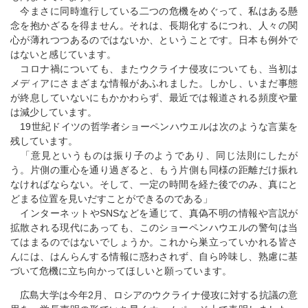
今まさに同時進行している二つの危機をめぐって、私はある懸
念を抱かざるを得ません。それは、長期化するにつれ、人々の関
心が薄れつつあるのではないか、ということです。日本も例外で
はないと感じています。
コロナ禍についても、またウクライナ侵攻についても、当初は
メディアにさまざまな情報があふれました。しかし、いまだ事態
が終息していないにもかかわらず、最近では報道される頻度や量
は減少しています。
19世紀ドイツの哲学者ショーペンハウエルは次のような言葉を
残しています。
「意見というものは振り子のようであり、同じ法則にしたが
う。片側の重心を通り過ぎると、もう片側も同様の距離だけ振れ
なければならない。そして、一定の時間を経た後でのみ、真にと
どまる位置を見いだすことができるのである」
インターネットやSNSなどを通じて、真偽不明の情報や言説が
拡散される現代にあっても、このショーペンハウエルの警句は当
てはまるのではないでしょうか。これから巣立っていかれる皆さ
んには、はんらんする情報に惑わされず、自ら吟味し、熟慮に基
づいて危機に立ち向かってほしいと願っています。
広島大学は今年2月、ロシアのウクライナ侵攻に対する抗議の意