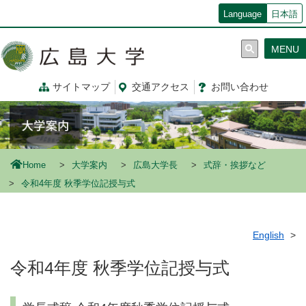
メ
Language
日本語
イ
ン
MENU
コ
ン
テ
サイトマップ
交通
アクセス
お問
い
合
わ
せ
ン
ツ
に
移
動
Home
大学案内
広島大学長
式辞・挨拶など
令和4年度 秋季学位記授与式
English
令和4年度 秋季学位記授与式