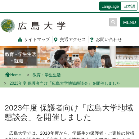
メ
Language
日本語
イ
ン
MENU
コ
ン
テ
サイトマップ
交通
アクセス
お問
い
合
わ
せ
ン
ツ
に
移
動
Home
教育・学生生活
2023年度 保護者向け「広島大学地域懇談会」を開催しました
2023年度 保護者向け「広島大学地域
懇談会」を開催しました
広島大学では、2018年度から、学部生の保護者・ご家族の皆様