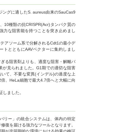
適したS. aureus由来のSauCas9
種類の抗CRISPR(Acr)タンパク質の
極めて強力な阻害能を持つことを突き止めまし
テアソーム系で分解されるCdt1の最小デ
プレートとともにAAVベクターに集約しまし
すぎる阻害剤よりも、適度な阻害・解離バ
劇的な効果が見られました。G1期での適切な阻害
において、不要な変異(インデル)の過度な上
倍、HeLa細胞で最大4.7倍へと大幅に向
実証しました。
Vデリバリー」の統合システムは、体内の特定
子修復を届ける強力なツールとなります。
周期が非同期的な環境における効果の検証