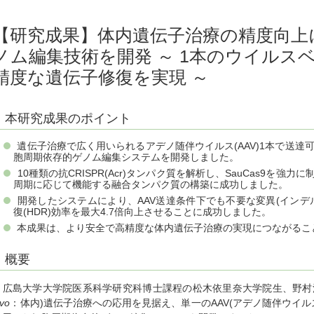
【研究成果】体内遺伝子治療の精度向上
ノム編集技術を開発 ～ 1本のウイルス
精度な遺伝子修復を実現 ～
本研究成果のポイント
遺伝子治療で広く用いられるアデノ随伴ウイルス(AAV)1本で送達可
胞周期依存的ゲノム編集システムを開発しました。
10種類の抗CRISPR(Acr)タンパク質を解析し、SauCas9を
周期に応じて機能する融合タンパク質の構築に成功しました。
開発したシステムにより、AAV送達条件下でも不要な変異(インデ
復(HDR)効率を最大4.7倍向上させることに成功しました。
本成果は、より安全で高精度な体内遺伝子治療の実現につながるこ
概要
広島大学大学院医系科学研究科博士課程の松木依里奈大学院生、野村
ivo
：体内)遺伝子治療への応用を見据え、単一のAAV(アデノ随伴ウイルス