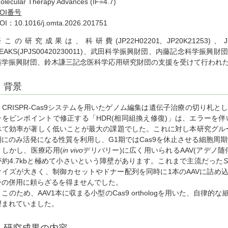
olecular Therapy Advances (IF=4.7)
DOI番号
OI：10.1016/j.omta.2026.201751
※この研究成果は、科研費(JP22H02201, JP20K21253)、JST S
PEAKS(JPJS00420230011)、武田科学振興財団、内藤記念科学
薬学振興財団、鈴木謙三記念医科学応用研究財団の支援を受けて行われ
背景
CRISPR-Cas9システムを用いたゲノム編集は遺伝子治療の切り札
子をピンポイントで修正する「HDR(相同組換え修復)」は、エラーを伴い
べて効率が著しく低いことが最大の課題でした。これに対し本研究グループ
期にのみ活発になる性質を利用し、G1期ではCas9を休止させる細胞周
しかし、医療応用(
in vivo
デリバリー)に広く用いられるAAV(アデノ
が約4.7kbと極めて小さいという障壁があります。これまで主流だった
S
サイズが大きく、制御カセットやドナー配列を同時に1本のAAVに詰め
ーの併用に頼らざるを得ませんでした。
このため、AAV1本に収まる小型のCas9 orthologを用いた、自律
望まれていました。