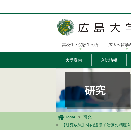
メ
イ
ン
コ
ン
テ
ン
高校生・受験生の方
広大へ留学
ツ
に
移
大学案内
入試情報
動
Home
研究
【研究成果】体内遺伝子治療の精度向