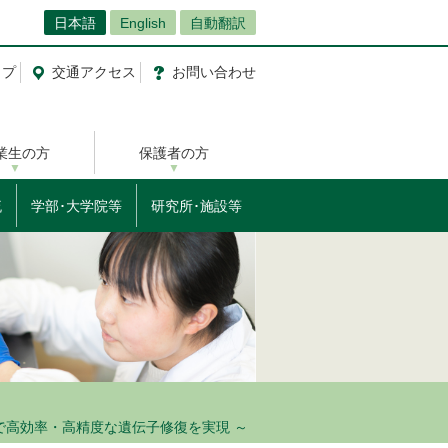
日本語
English
自動翻訳
ップ
交通
アクセス
お問
い
合
わ
せ
業生の方
保護者の方
流
学部･大学院等
研究所･施設等
で高効率・高精度な遺伝子修復を実現 ～