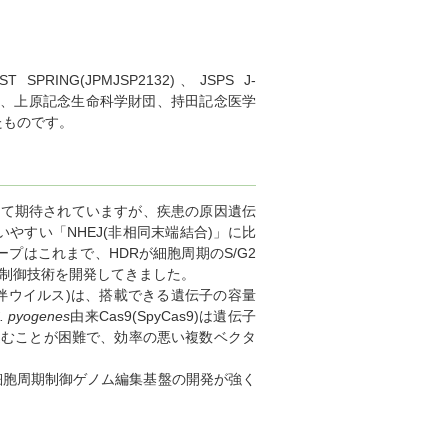
PRING(JPMJSP2132)、JSPS J-
振興財団、上原記念生命科学財団、持田記念医学
たものです。
として期待されていますが、疾患の原因遺伝
やすい「NHEJ(非相同末端結合)」に比
はこれまで、HDRが細胞周期のS/G2
期制御技術を開発してきました。
随伴ウイルス)は、搭載できる遺伝子の容量
. pyogenes
由来Cas9(SpyCas9)は遺伝子
込むことが困難で、効率の悪い複数ベクタ
的な細胞周期制御ゲノム編集基盤の開発が強く