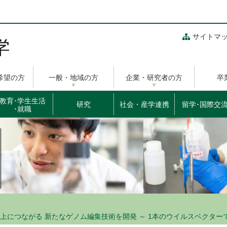
サイトマ
希望の方
一般・地域の方
企業・研究者の方
卒
教育･学生生活
研究
社会・産学連携
留学･国際交
･就職
上につながる 新たなゲノム編集技術を開発 ～ 1本のウイルスベクター