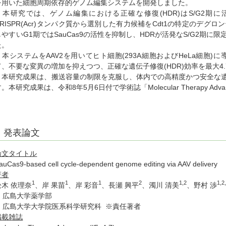
を用いた細胞周期依存的ゲノム編集システムを開発しました。
本研究では、ゲノム編集における正確な修復(HDR)はS/G2期に
CRISPR(Acr)タンパク質から選別した有力候補をCdt1の特定のデ
しやすいG1期ではSauCas9の活性を抑制し、HDRが活発なS/G2期
た。
本システムをAAV2を用いてヒト細胞(293A細胞およびHeLa細胞)に
て、不要な変異の増加を抑えつつ、正確な遺伝子修復(HDR)効率を最大4
本研究成果は、搬送容量の制限を克服し、体内での高精度かつ安全な遺
す。本研究成果は、令和8年5月6日付で学術誌「Molecular Therapy A
発表論文
論文タイトル
auCas9-based cell cycle-dependent genome editing via AAV delivery
著者
1
1
1
2
1,2
1,2
松木 依理奈
、岸 果苗
、岸 彩音
、長瀬 興平
、濁川 清美
、野村 渉
1. 広島大学薬学部
2. 広島大学大学院医系科学研究科 ※責任著者
掲載雑誌