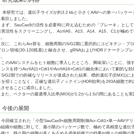
研究成果の内容
本研究では、遺伝子サイズが約3.2 kbと小さくAAVへの単一パッケージングに
に着目しました。
まず、SauCas9の活性を必要時に抑え込むための「ブレーキ」として、10
阻害活性をスクリーニングし、AcrIIA5、A13、A14、A15、C1が
た。
次に、これらAcr群を、細胞周期のS/G2期に選択的にユビキチン・プロ
グロン領域(30-120残基)と融合させ、gRNAおよびHDRドナーテン
た。
このAAVシステムをヒト細胞に導入したところ、興味深いことに、強
ランスを持つAcrIIA11+Cdt1やAcrIIA16+Cdt1の融合体において
とS/G2期での的確なリリースが達成された結果、標的遺伝子(EMX1)
昇を招くことなく、正確な遺伝子ノックイン(HDR効率)を293A細胞で約2
上させることに成功しました。
また、ベクターの最適導入比率(MOI)が1:2から1:5の間にあることも
今後の展開
今回確立された「小型SauCas9×細胞周期制御Acr-Cdt1×単一AA
の組織や細胞に対して、最小限のパッケージ数で、極めて高精度な遺伝
今後は、静止期の細胞が多くを占める成体組織での効果や個々の細胞の