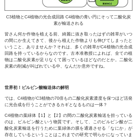
C3植物とC4植物の光合成回路 C4植物の青い円にそって二酸化炭
素が輸送される
皆さん何か作物を植える前、綺麗に抜き取ったはずの雑草がいつ
の間にか生えてきて、後から植えた作物よりも伸びてしまったと
いうこと、ありませんか？それは、多くの雑草がC4植物の光合成
回路を持っているからなのです。古本准教授によれば、全ての植
物は二酸化炭素が足りなくて困っているほどなのだとか。二酸化
炭素の削減が叫ばれている中、なんだか意外ですね。
世界初！ピルビン酸輸送体の解明
では、C4植物がC3植物の70倍もの二酸化炭素濃度を保つほど活発
に光合成を行うことができるカギとなるものは一体？
C4植物の葉緑体【1】と【2】の間の二酸化炭素輸送を担っている
のは、ピルビン酸という物質です。そして、このピルビン酸が二
酸化炭素輸送を行うために葉緑体の膜を通過させる「なにか」が
存在しているということはこれまでの研究で明らかになっていま