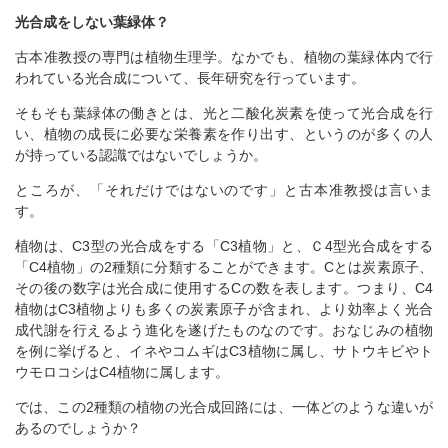
光合成をしない葉緑体？
古本准教授の専門は植物生理学。なかでも、植物の葉緑体内で行
われている光合成について、長年研究を行っています。
そもそも葉緑体の働きとは、光と二酸化炭素を使って光合成を行
い、植物の成長に必要な栄養素を作り出す、というのが多くの人
が持っている認識ではないでしょうか。
ところが、「それだけではないのです」と古本准教授は言いま
す。
植物は、C3型の光合成をする「C3植物」と、Ｃ4型光合成をする
「C4植物」の2種類に分類することができます。Cとは炭素原子、
その後の数字は光合成に使用するCの数を表します。つまり、C4
植物はC3植物よりも多くの炭素原子が含まれ、より効率よく光合
成代謝を行えるよう進化を遂げたものなのです。おなじみの植物
を例に挙げると、イネやコムギはC3植物に属し、サトウキビやト
ウモロコシはC4植物に属します。
では、この2種類の植物の光合成回路には、一体どのような違いが
あるのでしょうか？