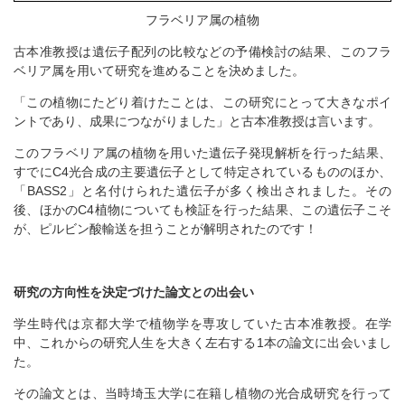
フラベリア属の植物
古本准教授は遺伝子配列の比較などの予備検討の結果、このフラ
ベリア属を用いて研究を進めることを決めました。
「この植物にたどり着けたことは、この研究にとって大きなポイ
ントであり、成果につながりました」と古本准教授は言います。
このフラベリア属の植物を用いた遺伝子発現解析を行った結果、
すでにC4光合成の主要遺伝子として特定されているもののほか、
「BASS2」と名付けられた遺伝子が多く検出されました。その
後、ほかのC4植物についても検証を行った結果、この遺伝子こそ
が、ピルビン酸輸送を担うことが解明されたのです！
研究の方向性を決定づけた論文との出会い
学生時代は京都大学で植物学を専攻していた古本准教授。在学
中、これからの研究人生を大きく左右する1本の論文に出会いまし
た。
その論文とは、当時埼玉大学に在籍し植物の光合成研究を行って