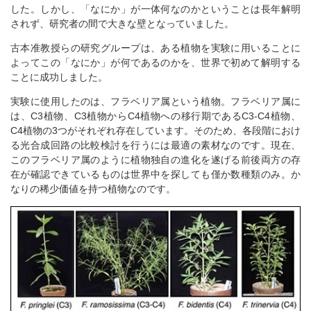
した。しかし、「なにか」が一体何なのかということは長年解明
されず、研究者の間で大きな壁となっていました。
古本准教授らの研究グループは、ある植物を実験に用いることに
よってこの「なにか」が何であるのかを、世界で初めて解明する
ことに成功しました。
実験に使用したのは、フラベリア属という植物。フラベリア属に
は、C3植物、C3植物からC4植物への移行期であるC3-C4植物、
C4植物の3つがそれぞれ存在しています。そのため、各段階におけ
る光合成回路の比較検討を行うには最適の素材なのです。現在、
このフラベリア属のように植物独自の進化を遂げる前後両方の存
在が確認できているものは世界中を探しても僅か数種類のみ。か
なりの稀少価値を持つ植物なのです。