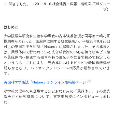
に聞きました。 （2011.9.16 社会連携・広報・情報室 広報グルー
プ）
はじめに
大学院理学研究科生物科学専攻の古本強准教授が同専攻の嶋村正
樹助教らと行った、葉緑体に関する研究成果が、平成23年8月25日
付けの英国科学学術誌『Nature』に掲載されました。その成果と
は、葉緑体内で行われている光合成代謝の中心を担うピルビン酸
を葉緑体内へ輸送する働きを持つ遺伝子を世界で初めて特定した
というもの。これにより、光合成におけるピルビン酸輸送機構が
明らかとなり、バイオテクノロジーへの応用が期待されていま
す。
英国科学学術誌『Nature』オンライン版掲載ページ
小学校の理科でも登場するほどおなじみの「葉緑体」。その最先
端を行く研究成果について、古本准教授にインタビューしまし
た。