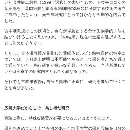
いた金井龍二教授（1999年退官）の書いたもの。トウモロコシの
葉細胞を、葉肉細胞と維管束鞘細胞の2種類に分離する技術の確立
に成功したという、光合成研究にとってはかなり画期的な内容で
した。
古本准教授はこの技術と、自らが得意とする分子生物学的手法を
結びつけることを思いつき、その結果、現在の進路を選択するこ
とに決めたそうです。
ただし、古本准教授が目指した葉緑体ピルビン酸輸送体の特定に
ついては、これ以上解明は不可能であるとして研究者たちが避け
て通っていた、先行研究が僅かな分野。もちろん、当時所属して
いた研究室での研究内容とも全く異なるもの。
それでも古本准教授は自分の興味に正直に、研究を進めていくこ
とを選びました。
広島大学だからこそ、為し得た研究
実験に際し、特殊な装置が必要になることはよくあること。
研究を進めていく上で交流のあった埼玉大学の研究設備を自分の