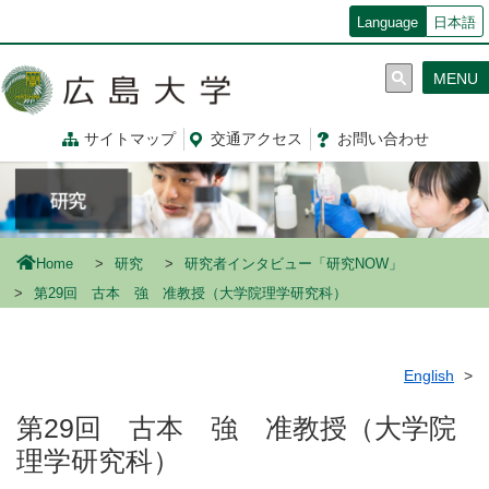
メ
Language
日本語
イ
ン
MENU
コ
ン
テ
サイトマップ
交通
アクセス
お問
い
合
わ
せ
ン
ツ
に
移
動
Home
研究
研究者インタビュー「研究NOW」
第29回 古本 強 准教授（大学院理学研究科）
English
第29回 古本 強 准教授（大学院
理学研究科）