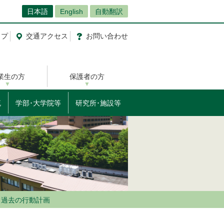
日本語
English
自動翻訳
ップ
交通
アクセス
お問
い
合
わ
せ
業生の方
保護者の方
流
学部･大学院等
研究所･施設等
過去の行動計画