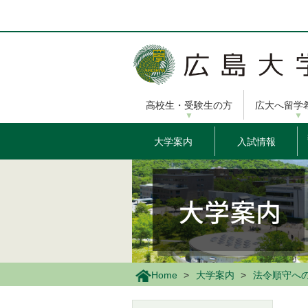
メ
イ
ン
コ
ン
テ
ン
高校生・受験生の方
広大へ留学
ツ
に
移
大学案内
入試情報
動
Home
大学案内
法令順守へ