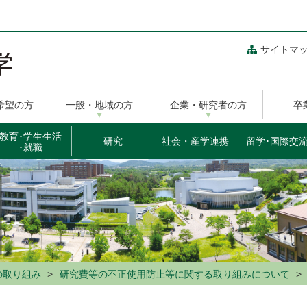
サイトマ
希望の方
一般・地域の方
企業・研究者の方
卒
教育･学生生活
研究
社会・産学連携
留学･国際交
･就職
の取り組み
研究費等の不正使用防止等に関する取り組みについて