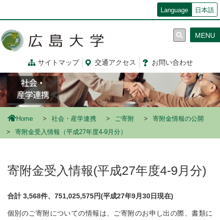
メ
Language
日本語
イ
ン
MENU
コ
ン
テ
サイトマップ
交通
アクセス
お問
い
合
わ
せ
ン
ツ
に
移
動
Home
社会・産学連携
ご寄附
寄附金情報の公開
寄附金受入情報（平成27年度4-9月分）
寄附金受入情報(平成27年度4-9月分)
合計 3,568件、751,025,575円(平成27年9月30日現在)
個別のご寄附についての情報は、ご寄附のお申し出の際、書類に