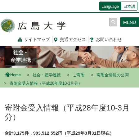
メ
Language
日本語
イ
ン
MENU
コ
ン
テ
サイトマップ
交通
アクセス
お問
い
合
わ
せ
ン
ツ
に
移
動
Home
社会・産学連携
ご寄附
寄附金情報の公開
寄附金受入情報（平成28年度10-3月分）
寄附金受入情報（平成28年度10-3月
分）
合計3,175件，993,512,552円（平成29年3月31日現在）