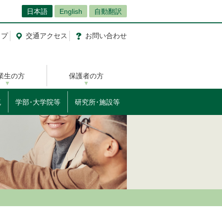
日本語
English
自動翻訳
ップ
交通
アクセス
お問
い
合
わ
せ
業生の方
保護者の方
流
学部･大学院等
研究所･施設等