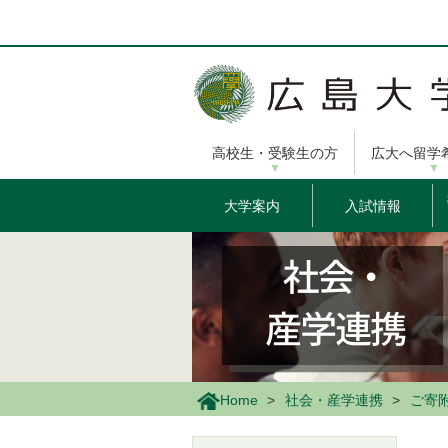
メ
イ
ン
コ
ン
テ
ン
高校生・受験生の方
広大へ留学
ツ
に
移
大学案内
入試情報
動
Home
社会・産学連携
ご寄