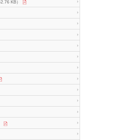
.76 KB）
）