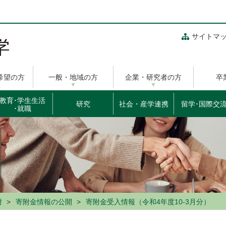
サイトマ
希望の方
一般・地域の方
企業・研究者の方
卒
教育･学生生活
研究
社会・産学連携
留学･国際交
･就職
附
寄附金情報の公開
寄附金受入情報（令和4年度10-3月分）