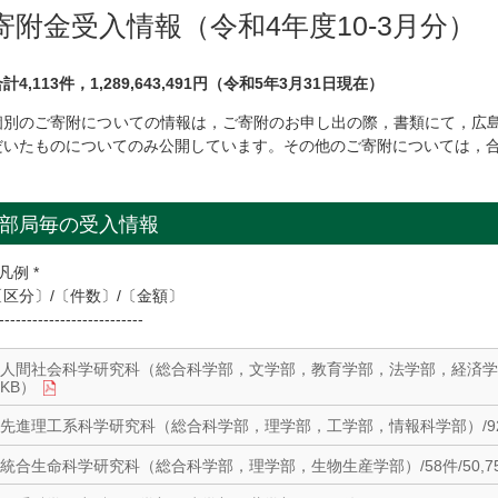
寄附金受入情報（令和4年度10-3月分）
計4,113件，1,289,643,491円（令和5年3月31日現在）
個別のご寄附についての情報は，ご寄附のお申し出の際，書類にて，広
だいたものについてのみ公開しています。その他のご寄附については，
部局毎の受入情報
 凡例 *
〔区分〕/〔件数〕/〔金額〕
--------------------------
人間社会科学研究科（総合科学部，文学部，教育学部，法学部，経済学部）/141
KB）
先進理工系科学研究科（総合科学部，理学部，工学部，情報科学部）/92件/92,
統合生命科学研究科（総合科学部，理学部，生物生産学部）/58件/50,756,0