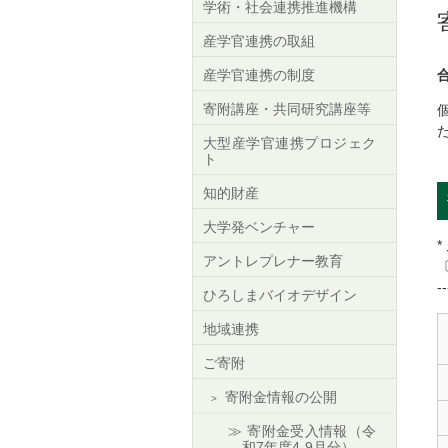
学術・社会連携推進機構
産学官連携の取組
産学官連携の制度
合
寄附講座・共同研究講座等
大型産学官連携プロジェク
ト
知的財産
大学発ベンチャー
*
アントレプレナー教育
--
ひろしまバイオデザイン
地域連携
ご寄附
寄附金情報の公開
寄附金受入情報（令
和7年度4-9月分）