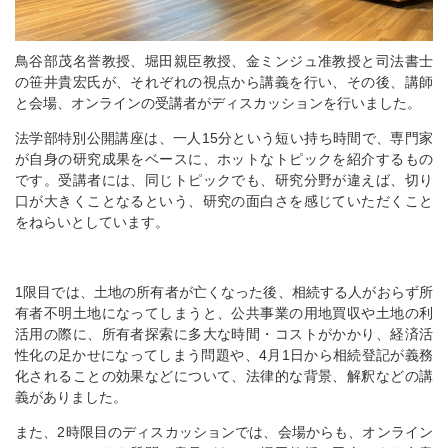
鳥谷部茂名誉教授、堀田親臣教授、金ミンジュ准教授と司法書士
の笹井貴宏氏が、それぞれの視点から講義を行い、その後、講師
と会場、オンラインの受講者がディスカッションを行いました。
法学部特別公開講座は、一人15分という短い持ち時間で、専門家
が自身の研究成果をベースに、ホットなトピックを紹介するもの
です。受講者には、同じトピックでも、研究分野が違えば、切り
口が大きくことなるという、研究の面白さを感じていただくこと
をねらいとしています。
1限目では、土地の所有者が亡くなった後、相続する人がおらず所
有者不明土地になってしまうと、公共事業の用地買収や土地の利
活用の際に、所有者探索に多大な時間・コストがかかり、経済活
性化の足かせになってしまう問題や、4月1日から相続登記が義務
化されることの効果などについて、法律的な背景、解釈などの講
義がありました。
また、2時限目のディスカッションでは、会場からも、オンライン