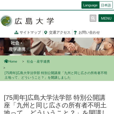
メ
Language
日本語
イ
ン
MENU
コ
ン
テ
サイトマップ
交通
アクセス
お問
い
合
わ
せ
ン
ツ
に
移
動
Home
社会・産学連携
[75周年]広島大学法学部 特別公開講座「九州と同じ広さの所有者不明
土地って、どういうこと？」を開講しました
[75周年]広島大学法学部 特別公開講
座「九州と同じ広さの所有者不明土
地って、どういうこと？」を開講し