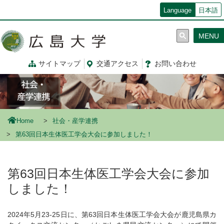
メ
Language
日本語
イ
ン
MENU
コ
ン
テ
サイトマップ
交通
アクセス
お問
い
合
わ
せ
ン
ツ
に
移
動
Home
社会・産学連携
第63回日本生体医工学会大会に参加しました！
第63回日本生体医工学会大会に参加
しました！
2024
年
5
月
23-25
日に、第
63
回日本生体医工学会大会が鹿児島県カ