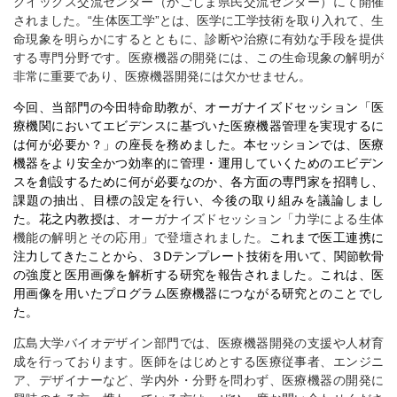
クイックス交流センター（かごしま県民交流センター）にて開催
されました。“生体医工学”とは、医学に工学技術を取り入れて、生
命現象を明らかにするとともに、診断や治療に有効な手段を提供
する専門分野です。医療機器の開発には、この生命現象の解明が
非常に重要であり、医療機器開発には欠かせません。
今回、当部門の今田特命助教が、オーガナイズドセッション「医
療機関においてエビデンスに基づいた医療機器管理を実現するに
は何が必要か？」の座長を務めました。本セッションでは、医療
機器をより安全かつ効率的に管理・運用していくためのエビデン
スを創設するために何が必要なのか、各方面の専門家を招聘し、
課題の抽出、目標の設定を行い、今後の取り組みを議論しまし
た。花之内教授は、
オーガナイズドセッション「力学による生体
機能の解明とその応用」で登壇されました。
これまで医工連携に
注力してきたことから、３
D
テンプレート技術を用いて、関節軟骨
の強度と医用画像を解析する研究を報告されました。これは、医
用画像を用いたプログラム医療機器につながる研究とのことでし
た。
広島大学バイオデザイン部門では、医療機器開発の支援や人材育
成を行っております。医師をはじめとする医療従事者、エンジニ
ア、デザイナーなど、学内外・分野を問わず、医療機器の開発に