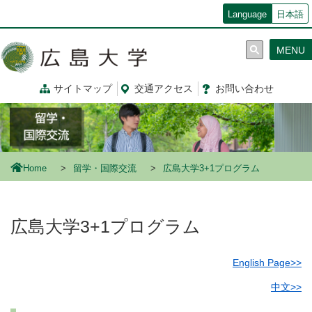
メ
Language
日本語
イ
ン
MENU
コ
ン
テ
サイトマップ
交通
アクセス
お問
い
合
わ
せ
ン
ツ
に
移
動
Home
留学・国際交流
広島大学3+1プログラム
広島大学3+1プログラム
English Page>>
中文>>