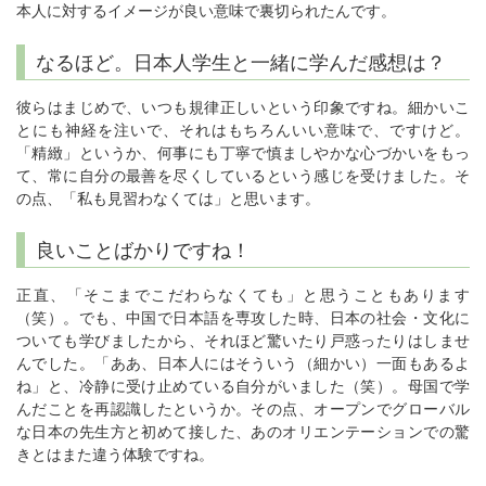
本人に対するイメージが良い意味で裏切られたんです。
なるほど。日本人学生と一緒に学んだ感想は？
彼らはまじめで、いつも規律正しいという印象ですね。細かいこ
とにも神経を注いで、それはもちろんいい意味で、ですけど。
「精緻」というか、何事にも丁寧で慎ましやかな心づかいをもっ
て、常に自分の最善を尽くしているという感じを受けました。そ
の点、「私も見習わなくては」と思います。
良いことばかりですね！
正直、「そこまでこだわらなくても」と思うこともあります
（笑）。でも、中国で日本語を専攻した時、日本の社会・文化に
ついても学びましたから、それほど驚いたり戸惑ったりはしませ
んでした。「ああ、日本人にはそういう（細かい）一面もあるよ
ね」と、冷静に受け止めている自分がいました（笑）。母国で学
んだことを再認識したというか。その点、オープンでグローバル
な日本の先生方と初めて接した、あのオリエンテーションでの驚
きとはまた違う体験ですね。