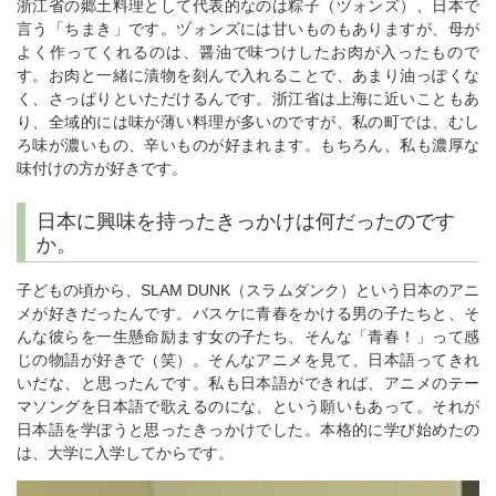
浙江省の郷土料理として代表的なのは粽子（ヅォンズ）、日本で
言う「ちまき」です。ヅォンズには甘いものもありますが、母が
よく作ってくれるのは、醤油で味つけしたお肉が入ったもので
す。お肉と一緒に漬物を刻んで入れることで、あまり油っぽくな
く、さっぱりといただけるんです。浙江省は上海に近いこともあ
り、全域的には味が薄い料理が多いのですが、私の町では、むし
ろ味が濃いもの、辛いものが好まれます。もちろん、私も濃厚な
味付けの方が好きです。
日本に興味を持ったきっかけは何だったのです
か。
子どもの頃から、SLAM DUNK（スラムダンク）という日本のアニ
メが好きだったんです。バスケに青春をかける男の子たちと、そ
んな彼らを一生懸命励ます女の子たち、そんな「青春！」って感
じの物語が好きで（笑）。そんなアニメを見て、日本語ってきれ
いだな、と思ったんです。私も日本語ができれば、アニメのテー
マソングを日本語で歌えるのにな、という願いもあって。それが
日本語を学ぼうと思ったきっかけでした。本格的に学び始めたの
は、大学に入学してからです。