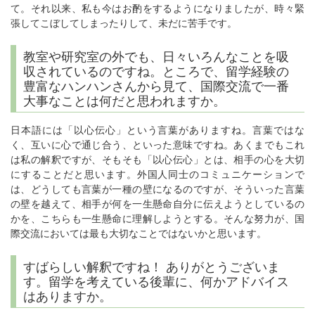
て。それ以来、私も今はお酌をするようになりましたが、時々緊
張してこぼしてしまったりして、未だに苦手です。
教室や研究室の外でも、日々いろんなことを吸
収されているのですね。ところで、留学経験の
豊富なハンハンさんから見て、国際交流で一番
大事なことは何だと思われますか。
日本語には「以心伝心」という言葉がありますね。言葉ではな
く、互いに心で通じ合う、といった意味ですね。あくまでもこれ
は私の解釈ですが、そもそも「以心伝心」とは、相手の心を大切
にすることだと思います。外国人同士のコミュニケーションで
は、どうしても言葉が一種の壁になるのですが、そういった言葉
の壁を越えて、相手が何を一生懸命自分に伝えようとしているの
かを、こちらも一生懸命に理解しようとする。そんな努力が、国
際交流においては最も大切なことではないかと思います。
すばらしい解釈ですね！ ありがとうございま
す。留学を考えている後輩に、何かアドバイス
はありますか。