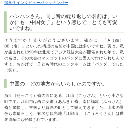
留学生インタビューバックナンバー
ハンハンさん。同じ音の繰り返しの名前は、い
かにも「中国女子」という感じで、とても可愛
いですね。
そうですか！ ありがとうございます。確かに、「A（姓）
BB（名）」といった構成の名前が中国には多いですね。実は、私
が生まれた1990年は北京でアジア競技大会が開催された年で、私
の名は、その大会のマスコットのパンダに因んで付けられたんで
すよ。おかげで、子ども時代のニックネームは「パンダ」でした
（笑）。
中国の、どの地方からいらしたのですか。
浙江（せっこう）省の西にある、江山（こうざん）という小さな
町です。江山市は西に安徽（あんき）省、南に福建（ふっけん）
省と隣接し、古来より貿易の町として栄えてきました。山水の景
色も素晴らしく、有名な観光地「江郎山」（こうろうさん）は世
界遺産にも登録されています。