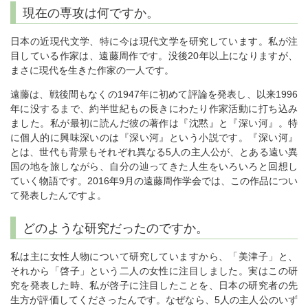
現在の専攻は何ですか。
日本の近現代文学、特に今は現代文学を研究しています。私が注
目している作家は、遠藤周作です。没後20年以上になりますが、
まさに現代を生きた作家の一人です。
遠藤は、戦後間もなくの1947年に初めて評論を発表し、以来1996
年に没するまで、約半世紀もの長きにわたり作家活動に打ち込み
ました。私が最初に読んだ彼の著作は『沈黙』と『深い河』。特
に個人的に興味深いのは『深い河』という小説です。『深い河』
とは、世代も背景もそれぞれ異なる5人の主人公が、とある遠い異
国の地を旅しながら、自分の辿ってきた人生をいろいろと回想し
ていく物語です。2016年9月の遠藤周作学会では、この作品につい
て発表したんですよ。
どのような研究だったのですか。
私は主に女性人物について研究していますから、「美津子」と、
それから「啓子」という二人の女性に注目しました。実はこの研
究を発表した時、私が啓子に注目したことを、日本の研究者の先
生方が評価してくださったんです。なぜなら、5人の主人公のいず