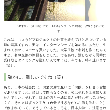
「夢来来」（江田島）にて、HUSAインターンの仲間と。夕陽がきれいで
す！
これは、ちょうどプロジェクトの仕事を終えてひと息ついている
時の写真ですね。実は、インターンシップを始めるにあたり、生
まれて初めてスーツを買いました。大学生協で名刺も作ったんで
すよ。名刺交換の練習もしました。でもあれ、渡しながら同時に
受け取るタイミングが難しいんですよね。今でも、時々迷います
（笑）。
確かに、難しいですね（笑）。
あと、日本の社会には、お酒の席で互いに「お酌」をし合う習慣
がありますよね。渡日して間もなくの頃、私はそれを全然知りま
せんでした。それで、目上の方と一緒に飲んだ時も何も気づかな
くて、その方はずっと手酌（自分で注ぎながらお酒を飲むこと）
で飲まれていて。そうしているところを、日本人学生に注意され