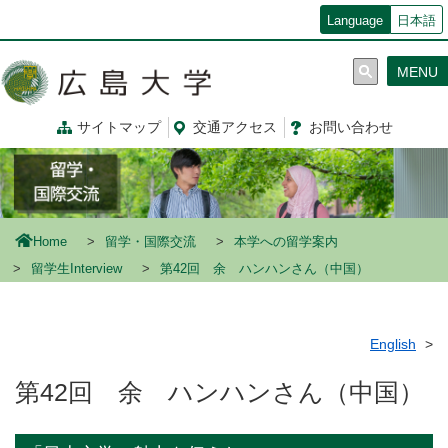
メ
Language
日本語
イ
ン
MENU
コ
ン
テ
サイトマップ
交通
アクセス
お問
い
合
わ
せ
ン
ツ
に
移
動
Home
留学・国際交流
本学への留学案内
留学生Interview
第42回 余 ハンハンさん（中国）
English
第42回 余 ハンハンさん（中国）