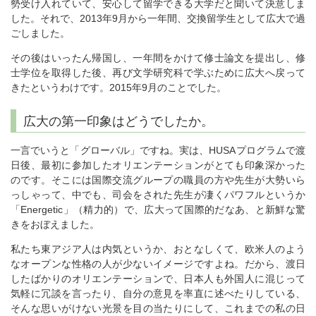
勢受け入れていて、安心して留学できる大学だと聞いて決意しま
した。それで、2013年9月から一年間、交換留学生として広大で過
ごしました。
その後はいったん帰国し、一年間をかけて修士論文を提出し、修
士学位を取得した後、再び文学研究科で学ぶために広大へ戻って
きたというわけです。2015年9月のことでした。
広大の第一印象はどうでしたか。
一言でいうと「グローバル」ですね。実は、HUSAプログラムで渡
日後、最初に参加したオリエンテーションがとても印象深かった
のです。そこには国際交流グループの職員の方や先生が大勢いら
っしゃって、中でも、司会をされた先生が凄くパワフルというか
「Energetic」（精力的）で、広大って国際的だなあ、と新鮮な驚
きをおぼえました。
私たち東アジア人は内気というか、おとなしくて、欧米人のよう
なオープンな性格の人が少ないイメージですよね。だから、渡日
したばかりのオリエンテーションで、日本人も外国人に混じって
気軽に冗談を言ったり、自分の意見を率直に述べたりしている、
そんな思いがけない光景を目の当たりにして、これまでの私の日