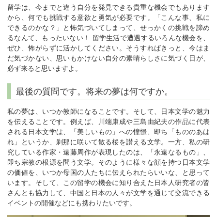
留学は、今までと違う自分を発見できる貴重な機会でもあります
から、何でも挑戦する意欲と勇気が必要です。「こんな事、私に
できるのかな？」と怖気づいてしまって、せっかくの挑戦を諦め
るなんて、もったいない！ 留学生活で遭遇するいろんな機会を、
ぜひ、怖がらずに活かしてください。そうすればきっと、今はま
だ気づかない、思いもかけない自分の素晴らしさに気づく日が、
必ず来ると思いますよ。
最後の質問です。将来の夢は何ですか。
私の夢は、いつか教師になることです。そして、日本文学の魅力
を伝えることです。例えば、川端康成や三島由紀夫の作品に代表
される日本文学は、「美しいもの」への憧憬、即ち「もののあは
れ」というか、刹那に咲いて散る桜を讃える文学。一方、私の研
究している作家・遠藤周作が表現したのは、「永遠なるもの」、
即ち宗教の根源を問う文学。そのように様々な顔を持つ日本文学
の価値を、いつか母国の人たちに伝えられたらいいな、と思って
います。そして、この留学の機会に知り合えた日本人研究者の皆
さんとも協力して、中国と日本の人々が文学を通じて交流できる
イベントの開催などにも携わりたいです。