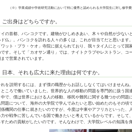
（※）学業成績や学術研究活動において特に優秀と認められる大学院生に対し修学費
ご出身はどちらですか。
タイの首都、バンコクです。建物がひしめきあい、木々や自然が少ない
ルド仏」。バンコクを訪れる人々の多くは、これが目当てだと思います
「ワット・プラ・ケオ」寺院に据えられており、我々タイ人にとって国
のです。そして「カオサン通り」では、ナイトクラブやレストラン、コ
朝まで営業されています。
日本、それも広大に来た理由は何ですか。
それを説明するには、まず僕の職歴からお話ししなくてはいけませんね。
うところで働いていました。世界的な人の移動の問題を専門的に扱う国
く中で、僕は世界における人の移動、移民や難民に関する幾つかの問題
民問題について、海外の大学院で学んでみたいと思い始めたのもその頃
関係機関の仕事に就きたいのですが、今度は中東やアフリカといった、
暴力や戦争に苦しんでいる国で働きたいと考えているからです。そして
らすための貢献がしたいのです。そんなわけで、大学院レベルの知識を