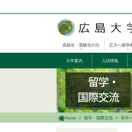
メ
イ
ン
コ
ン
テ
ン
高校生・受験生の方
広大へ留学
ツ
に
移
大学案内
入試情報
動
Home
留学・国際交流
本学