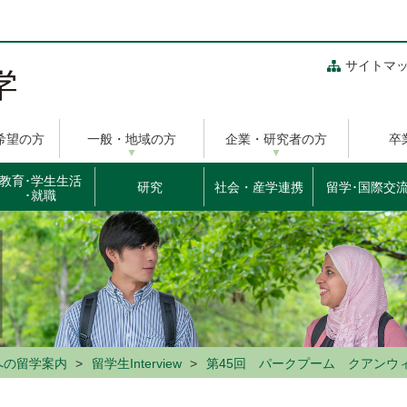
サイトマ
希望の方
一般・地域の方
企業・研究者の方
卒
教育･学生生活
研究
社会・産学連携
留学･国際交
･就職
への留学案内
留学生Interview
第45回 パークプーム クアンウ