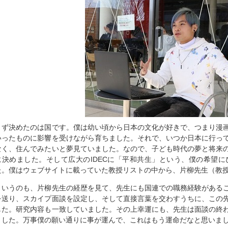
まず決めたのは国です。僕は幼い頃から日本の文化が好きで、つまり漫
いったものに影響を受けながら育ちました。それで、いつか日本に行っ
なく、住んでみたいと夢見ていました。なので、子ども時代の夢と将来
に決めました。そして広大のIDECに「平和共生」という、僕の希望
た。僕はウェブサイトに載っていた教授リストの中から、片柳先生（教
というのも、片柳先生の経歴を見て、先生にも国連での職務経験がある
を送り、スカイプ面談を設定し、そして直接言葉を交わすうちに、この
した。研究内容も一致していました。その上幸運にも、先生は面談の終
ました。万事僕の願い通りに事が運んで、これはもう運命だなと思いま