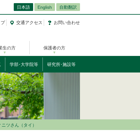
日本語
English
自動翻訳
ップ
交通
アクセス
お問
い
合
わ
せ
業生の方
保護者の方
流
学部･大学院等
研究所･施設等
ィニツさん（タイ）