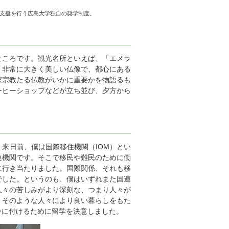
支援を行う広島大学独自の奨学制度。
ところです。観光名所といえば、「エメラ
。非常に大きく美しい仏像で、都心にある
家宗教たる仏教がいかに重要かを物語るも
ーヒーショップなどが立ち並び、夕方から
来日前、僕は国際移住機関（IOM）とい
連機関です。そこで移民や難民のために働
に行き当たりました。国際関係、それも移
でした。というのも、僕はいずれまた国連
人々の苦しみがより深刻な、つまり人々が
、そのような人々により良い暮らしをもた
身に付けるために留学を決意しました。