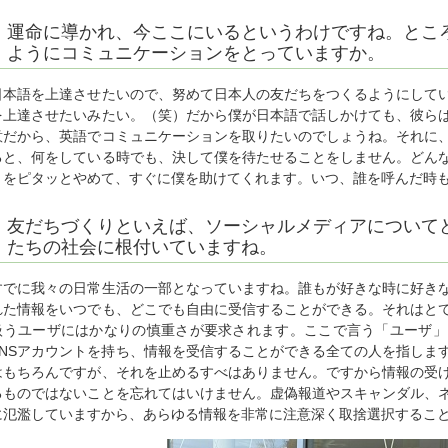
運命に導かれ、今ここにいるというわけですね。とこ
ようにコミュニケーションをとっていますか。
日本語を上達させたいので、努めて日本人の友だちをつくるようにして
を上達させたいみたい。（笑）だから僕が日本語で話しかけても、彼ら
意だから、英語でコミュニケーションを取りたいのでしょうね。それに
ると、何をしている時でも、決して僕を待たせることをしません。どん
とをピタッとやめて、すぐに僕を助けてくれます。いつ、誰を呼んだ時
友だちづくりといえば、ソーシャルメディアについて
たちの社会に根付いていますね。
すでに我々の日常生活の一部となっていますね。誰もが好きな時に好き
れた情報をいつでも、どこでも自由に受信することができる。それはと
扱うユーザにはかなりの慎重さが要求されます。ここで言う「ユーザ」
SNSアカウントを持ち、情報を受信することができる全ての人を指しま
はもちろんですが、それを止めるすべはありません。ですから情報の受
るものではないことを忘れてはいけません。虚偽報道やスキャンダル、
に氾濫していますから、あらゆる情報を非常に注意深く取捨選択するこ