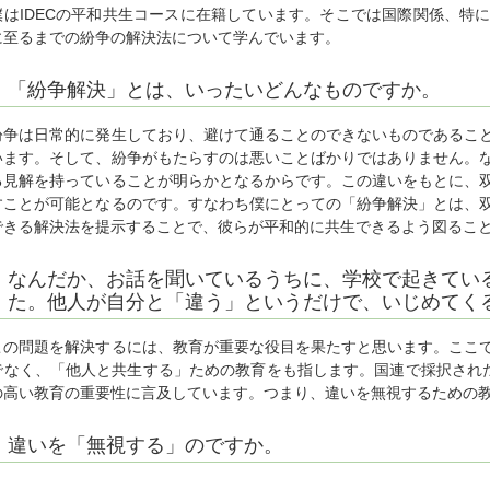
僕はIDECの平和共生コースに在籍しています。そこでは国際関係、特
に至るまでの紛争の解決法について学んでいます。
「紛争解決」とは、いったいどんなものですか。
紛争は日常的に発生しており、避けて通ることのできないものであるこ
います。そして、紛争がもたらすのは悪いことばかりではありません。
る見解を持っていることが明らかとなるからです。この違いをもとに、
すことが可能となるのです。すなわち僕にとっての「紛争解決」とは、
できる解決法を提示することで、彼らが平和的に共生できるよう図るこ
なんだか、お話を聞いているうちに、学校で起きてい
た。他人が自分と「違う」というだけで、いじめてく
この問題を解決するには、教育が重要な役目を果たすと思います。ここ
でなく、「他人と共生する」ための教育をも指します。国連で採択された
の高い教育の重要性に言及しています。つまり、違いを無視するための
違いを「無視する」のですか。