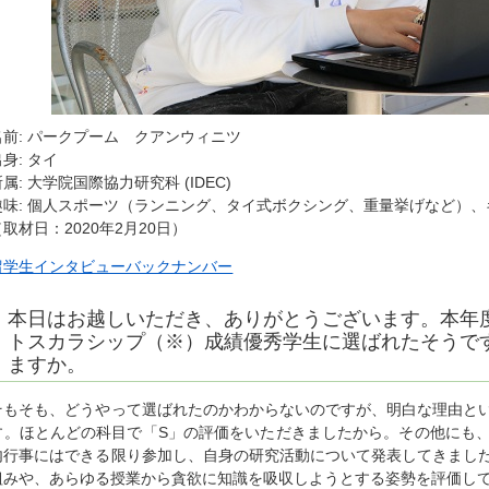
名前: パークプーム クアンウィニツ
出身: タイ
所属: 大学院国際協力研究科 (IDEC)
趣味: 個人スポーツ（ランニング、タイ式ボクシング、重量挙げなど）
（取材日：2020年2月20日）
留学生インタビューバックナンバー
本日はお越しいただき、ありがとうございます。本年
トスカラシップ（※）成績優秀学生に選ばれたそうで
ますか。
そもそも、どうやって選ばれたのかわからないのですが、明白な理由と
す。ほとんどの科目で「S」の評価をいただきましたから。その他にも
内行事にはできる限り参加し、自身の研究活動について発表してきまし
組みや、あらゆる授業から貪欲に知識を吸収しようとする姿勢を評価し