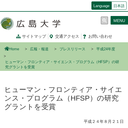
メ
Language
日本語
イ
ン
MENU
コ
ン
テ
サイトマップ
交通
アクセス
お問
い
合
わ
せ
ン
ツ
Home
広報・報道
プレスリリース
平成24年度
に
移
ヒューマン・フロンティア・サイエンス・プログラム（HFSP）の研
動
究グラントを受賞
ヒューマン・フロンティア・サイエ
ンス・プログラム（HFSP）の研究
グラントを受賞
平成２４年８月２１日