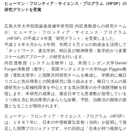
ヒューマン・フロンティア・サイエンス・プログラム（HFSP）の
研究グラントを受賞
広島大学大学院医歯薬保健学研究院 内匠透教授らの研究チーム
が、ヒューマン・フロンティア・サイエンス・プログラム
（HFSP）の平成２４年度「研究グラント」を受賞しました。
平成２４年９月から３年間、年間３５万ドルの助成金を活用して
「ネットワーク、遺伝学的、時計及び精神障害：集学的かつ多重
スケール的アプローチ」の研究を行います。
内匠透教授（システム生物学）は、米国ミシガン大学Daniel
Forger准教授（数学）、英国マンチェスター大学Hugh Piggins教
授（電気生理学）と国際共同研究チームを構成し、学際的に概日
リズムと気分障害との関連研究に取り組みます。概日リズムの基
礎研究から双極性障害を中心とする気分障害の分子病態理解を目
指します。本研究の成果は、最近日本でも患者数が急増している
うつ病を含む気分障害のあらたな診断、予防、治療法の開発の基
盤となることが期待されます。
ヒューマン・フロンティア・サイエンス・プログラム（HFSP）
は、１９８７年に、日本の中曽根康弘首相（当時）が提唱して発
足した国際プロジェクトです。その目的は「生体が持つ複雑なメ