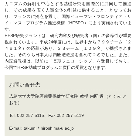
カニズムの解明を中心とする基礎研究を国際的に共同して推進
し、その成果を広く人類全体の利益に供すること」となってお
り、フランスに拠点を置く、国際ヒューマン・フロンティア・サ
イエンス・プログラム推進機構（HFSPO）により実施されていま
す。
HFSP研究グラントは、研究内容及び研究者（国）の多様性が重要
視されています。平成24年度には、世界中から７９９チーム（２
４６１名）の応募があり、３３チーム（１０９名）が採択されま
した。そのうち日本人は内匠透教授を含めて２名でした。また、
内匠透教授は、以前に「長期フェローシップ」を受賞しており、
今回でHFSP助成プログラム２度目の受賞となります。
お問い合せ先
広島大学大学院医歯薬保健学研究院 教授 内匠 透（たくみ と
おる）
Tel: 082-257-5115、Fax:082-257-5119
E-mail: takumi＊hiroshima-u.ac.jp