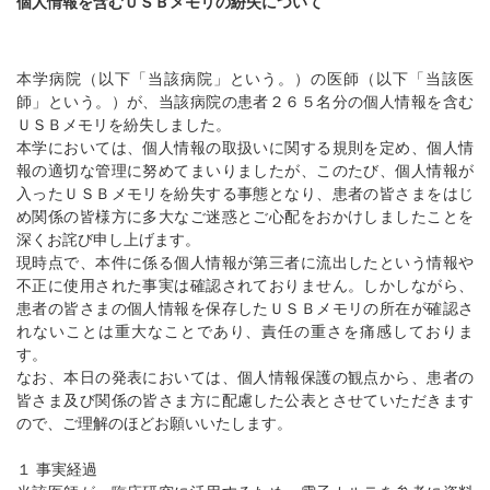
個人情報を含むＵＳＢメモリの紛失について
本学病院（以下「当該病院」という。）の医師（以下「当該医
師」という。）が、当該病院の患者２６５名分の個人情報を含む
ＵＳＢメモリを紛失しました。
本学においては、個人情報の取扱いに関する規則を定め、個人情
報の適切な管理に努めてまいりましたが、このたび、個人情報が
入ったＵＳＢメモリを紛失する事態となり、患者の皆さまをはじ
め関係の皆様方に多大なご迷惑とご心配をおかけしましたことを
深くお詫び申し上げます。
現時点で、本件に係る個人情報が第三者に流出したという情報や
不正に使用された事実は確認されておりません。しかしながら、
患者の皆さまの個人情報を保存したＵＳＢメモリの所在が確認さ
れないことは重大なことであり、責任の重さを痛感しておりま
す。
なお、本日の発表においては、個人情報保護の観点から、患者の
皆さま及び関係の皆さま方に配慮した公表とさせていただきます
ので、ご理解のほどお願いいたします。
１ 事実経過