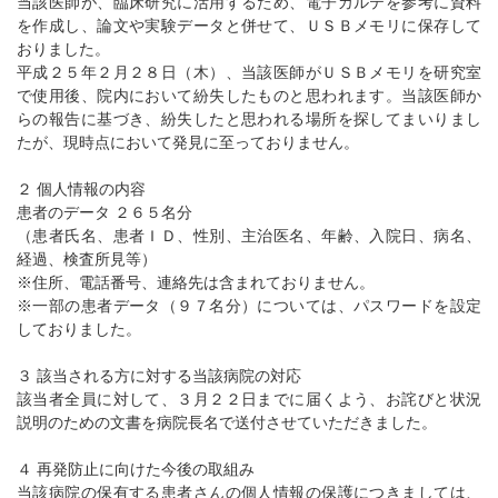
当該医師が、臨床研究に活用するため、電子カルテを参考に資料
を作成し、論文や実験データと併せて、ＵＳＢメモリに保存して
おりました。
平成２５年２月２８日（木）、当該医師がＵＳＢメモリを研究室
で使用後、院内において紛失したものと思われます。当該医師か
らの報告に基づき、紛失したと思われる場所を探してまいりまし
たが、現時点において発見に至っておりません。
２ 個人情報の内容
患者のデータ ２６５名分
（患者氏名、患者ＩＤ、性別、主治医名、年齢、入院日、病名、
経過、検査所見等）
※住所、電話番号、連絡先は含まれておりません。
※一部の患者データ（９７名分）については、パスワードを設定
しておりました。
３ 該当される方に対する当該病院の対応
該当者全員に対して、３月２２日までに届くよう、お詫びと状況
説明のための文書を病院長名で送付させていただきました。
４ 再発防止に向けた今後の取組み
当該病院の保有する患者さんの個人情報の保護につきましては、