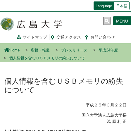
メ
Language
日本語
イ
ン
MENU
コ
ン
テ
サイトマップ
交通
アクセス
お問
い
合
わ
せ
ン
ツ
Home
広報・報道
プレスリリース
平成24年度
に
移
個人情報を含むＵＳＢメモリの紛失について
動
個人情報を含むＵＳＢメモリの紛失
について
平成２５年３月２２日
国立大学法人広島大学長
浅 原 利 正