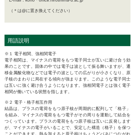
E-mail：koho＊office.hiroshima-u.ac.jp
（＊は@に置き換えてください）
用語説明
※１ 電子相関、強相関電子
電子相関は、マイナスの電荷をもつ電子同士が互いに避け合う効
果のことです。固体の中では電子は波として振る舞いますが、遷
移金属酸化物などでは電子の波としての広がりが小さくなり、原
子核のまわりに局在する傾向が強まります。このような電子同士
は互いに強く避け合うようになります。強相関電子とは強く電子
相関が働いている状態を指します。
※２ 電子・格子相互作用
結晶は、プラスの電荷をもつ原子核が周期的に配列して「格子」
を組み、マイナスの電荷をもつ電子がその周りを運動して結合を
つくっています。プラスの電荷をもつ原子核は互いに反発します
が、マイナスの電子がいることで、安定した構造（格子）を保つ
ことができます。熱を加えると原子核はちょうどバネにつながれ