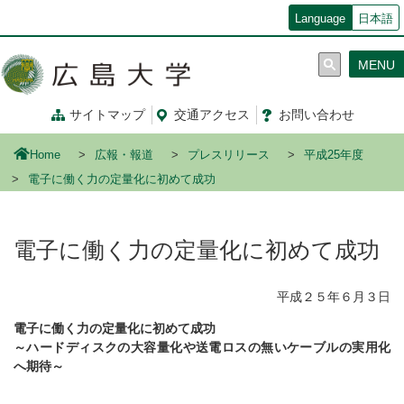
メ
Language
日本語
イ
ン
MENU
コ
ン
テ
サイトマップ
交通
アクセス
お問
い
合
わ
せ
ン
ツ
Home
広報・報道
プレスリリース
平成25年度
に
移
電子に働く力の定量化に初めて成功
動
電子に働く力の定量化に初めて成功
平成２５年６月３日
電子に働く力の定量化に初めて成功
～ハードディスクの大容量化や送電ロスの無いケーブルの実用化
へ期待～