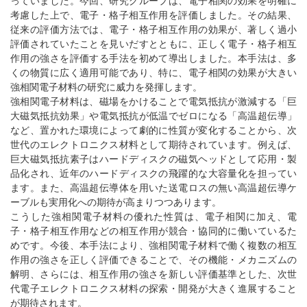
っていました。今回、研究グループは、電子相関の効果を明確に
考慮した上で、電子・格子相互作用を評価しました。その結果、
従来の評価方法では、電子・格子相互作用の効果が、著しく過小
評価されていたことを見いだすとともに、正しく電子・格子相互
作用の強さを評価する手法を初めて導出しました。本手法は、多
くの物質に広く適用可能であり、特に、電子相関の効果が大きい
強相関電子材料の研究に威力を発揮します。
強相関電子材料は、磁場をかけることで電気抵抗が激減する「巨
大磁気抵抗効果」や電気抵抗が低温でゼロになる「高温超伝導」
など、置かれた環境によって劇的に性質が変化することから、次
世代のエレクトロニクス材料として期待されています。例えば、
巨大磁気抵抗素子はハードディスクの磁気ヘッドとして応用・製
品化され、近年のハードディスクの飛躍的な大容量化を担ってい
ます。また、高温超伝導体を用いた送電ロスの無い高温超伝導ケ
ーブルも実用化への期待が高まりつつあります。
こうした強相関電子材料の優れた性質は、電子相関に加え、電
子・格子相互作用などの相互作用が競合・協同的に働いているた
めです。今後、本手法により、強相関電子材料で働く複数の相互
作用の強さを正しく評価できることで、その機能・メカニズムの
解明、さらには、相互作用の強さを新しい評価基準とした、次世
代電子エレクトロニクス材料の探索・開発が大きく進展すること
が期待されます。