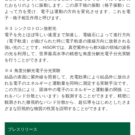
たおもりのように振動します。この原子核の振動（格子振動）に
よって力を受け、電子は運動の方向を変化させます。これを電
子・格子相互作用と呼びます。
※３ シンクロトロン放射光
電子を光とほぼ等しい速度まで加速し、電磁石によって進行方向
（電子軌道）が曲げられた時に電子軌道の接線方向に放射される
強い光のことです。HiSORでは、真空紫外から軟X線の領域の波長
の光を利用して、世界最高水準の精密な角度分解光電子分光実験
を行うことができます。
※４ 角度分解光電子分光実験
結晶の表面に紫外線を照射して、光電効果により結晶外に放出さ
れる電子のエネルギーと運動量を同時に測定する実験手法です。
この方法により、固体中の電子のエネルギーと運動量の関係（こ
れをバンド分散といいます）を観測することができます。精密に
観測された微視的なバンド分散から、超伝導をはじめとしたさま
ざまな巨視的な物質の性質を説明することができます。
プレスリリース