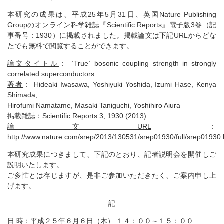
本研究の成果は、平成25年5月31日、英国Nature Publishing
Groupのオンライン科学雑誌『Scientific Reports』電子版3巻（記
事番号：1930）に掲載されました。掲載論文は下記URLからどな
たでも無料で閲覧することができます。
論文タイトル
： `True` bosonic coupling strength in strongly
correlated superconductors
著者
： Hideaki Iwasawa, Yoshiyuki Yoshida, Izumi Hase, Kenya
Shimada,
Hirofumi Namatame, Masaki Taniguchi, Yoshihiro Aiura
掲載雑誌
：Scientific Reports 3, 1930 (2013).
論文URL
：
http://www.nature.com/srep/2013/130531/srep01930/full/srep01930.
本研究成果につきまして、下記のとおり、記者説明会を開催しご
説明いたします。
ご多忙とは存じますが、是非ご参加いただきたく、ご案内申し上
げます。
記
日 時：平成２５年６月６日（木） １４：００～１５：００