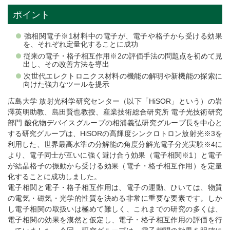
ポイント
強相関電子※1材料中の電子が、電子や格子から受ける効果
を、それぞれ定量化することに成功
従来の電子・格子相互作用※2の評価手法の問題点を初めて見
出し、その改善方法を導出
次世代エレクトロニクス材料の機能の解明や新機能の探索に
向けた強力なツールを提示
広島大学 放射光科学研究センター（以下「HiSOR」という）の岩
澤英明助教、島田賢也教授、産業技術総合研究所 電子光技術研究
部門 酸化物デバイスグループの相浦義弘研究グループ長を中心と
する研究グループは、HiSORの高輝度シンクロトロン放射光※3を
利用した、世界最高水準の分解能の角度分解光電子分光実験※4に
より、電子同士が互いに強く避け合う効果（電子相関※1）と電子
が結晶格子の振動から受ける効果（電子・格子相互作用）を定量
化することに成功しました。
電子相関と電子・格子相互作用は、電子の運動、ひいては、物質
の電気・磁気・光学的性質を決める非常に重要な要素です。しか
し電子相関の取扱いは極めて難しく、これまでの研究の多くは、
電子相関の効果を漠然と仮定し、電子・格子相互作用の評価を行