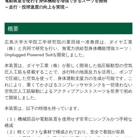
電動装置を使わず身体機能を増強できるスーツを開発
～走行・投球速度の向上を実現～
概要
広島大学大学院工学研究院の栗田雄一准教授は、ダイヤ工業
（株）と共同で研究を行い、無電力供給型身体機能増強スーツ：
Unplugged Powered Suitを開発しました。
本装置は、ダイヤ工業（株）が新しく開発した低圧駆動型の空気
圧人工筋を搭載することで、歩行時の地面反力を活用し、ポンプ
で圧縮した空気を使って、身体運動支援力の生成が可能です。こ
れにより、重くてかさばるコンプレッサやタンクを一切使わない
空気圧人工筋駆動によるアクティブアシストスーツを世界で初め
て開発しました。
本装置は、以下の特徴を持っています。
（１）機械部品や電動装置を使用せず非常にシンプルかつ手軽な
構成
（２）軽くソフトな素材で構成されており、安全で着脱が容易