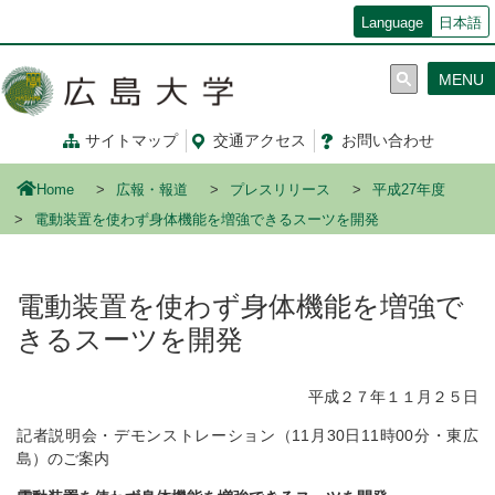
メ
Language
日本語
イ
ン
MENU
コ
ン
テ
サイトマップ
交通
アクセス
お問
い
合
わ
せ
ン
ツ
Home
広報・報道
プレスリリース
平成27年度
に
移
電動装置を使わず身体機能を増強できるスーツを開発
動
電動装置を使わず身体機能を増強で
きるスーツを開発
平成２７年１１月２５日
記者説明会・デモンストレーション（11月30日11時00分・東広
島）のご案内