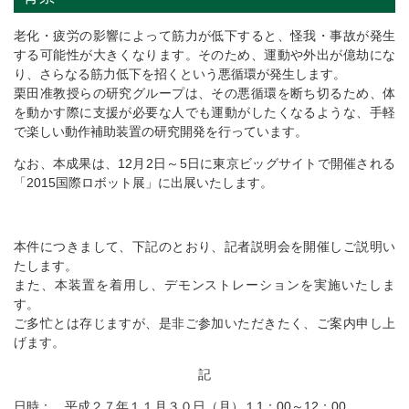
老化・疲労の影響によって筋力が低下すると、怪我・事故が発生
する可能性が大きくなります。そのため、運動や外出が億劫にな
り、さらなる筋力低下を招くという悪循環が発生します。
栗田准教授らの研究グループは、その悪循環を断ち切るため、体
を動かす際に支援が必要な人でも運動がしたくなるような、手軽
で楽しい動作補助装置の研究開発を行っています。
なお、本成果は、12月2日～5日に東京ビッグサイトで開催される
「2015国際ロボット展」に出展いたします。
本件につきまして、下記のとおり、記者説明会を開催しご説明い
たします。
また、本装置を着用し、デモンストレーションを実施いたしま
す。
ご多忙とは存じますが、是非ご参加いただきたく、ご案内申し上
げます。
記
日時： 平成２７年１１月３０日（月）１1：00～12：00