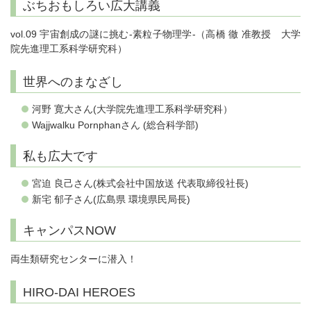
ぶちおもしろい広大講義
vol.09 宇宙創成の謎に挑む-素粒子物理学-（高橋 徹 准教授 大学
院先進理工系科学研究科）
世界へのまなざし
河野 寛大さん(大学院先進理工系科学研究科）
Wajjwalku Pornphanさん (総合科学部)
私も広大です
宮迫 良己さん(株式会社中国放送 代表取締役社長)
新宅 郁子さん(広島県 環境県民局長)
キャンパスNOW
両生類研究センターに潜入！
HIRO-DAI HEROES