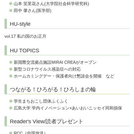
山本 笑里花さん(大学院社会科学研究科)
田中 肇さん(医学部)
HU-style
vol.17 私の国のお正月
HU TOPICS
新国際交流拠点施設MIRAI CREAがオープン
新型コロナウイルス感染症への対応
ホームカミングデー・保護者向け懇談会を開催 など
つながる！ひろがる！ひろしまの輪
学生まちおこし団体ふくふく
広島大学 学内イノベーション×あいおいニッセイ同和損保
Reader's View/読者プレゼント
RCC（中国放送）