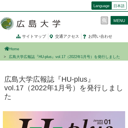
メ
Language
日本語
イ
ン
MENU
コ
ン
テ
サイトマップ
交通
アクセス
お問
い
合
わ
せ
ン
ツ
Home
に
移
広島大学広報誌『HU-plus』vol.17（2022年1月号）を発行しました
動
広島大学広報誌『HU-plus』
vol.17（2022年1月号）を発行しまし
た