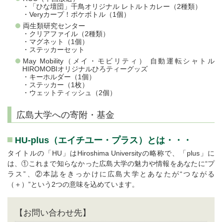
・「ひな壇団」千鳥オリジナル レトルトカレー（2種類）
・Veryカープ！ポケボトル（1個）
両生類研究センター
・クリアファイル（2種類）
・マグネット（1個）
・ステッカーセット
May Mobility（メイ・モビリティ） 自動運転シャトル
HIROMOBIオリジナルひろティーグッズ
・キーホルダー（1個）
・ステッカー（1枚）
・ウェットティッシュ（2個）
広島大学への寄附・基金
HU-plus（エイチユー・プラス）とは・・・
タイトルの「HU」はHiroshima Universityの略称で、「plus」に
は、①これまで知らなかった広島大学の魅力や情報をあなたに“プ
ラス”、②本誌をきっかけに広島大学とあなたが“つながる
（＋）”という2つの意味を込めています。
【お問い合わせ先】