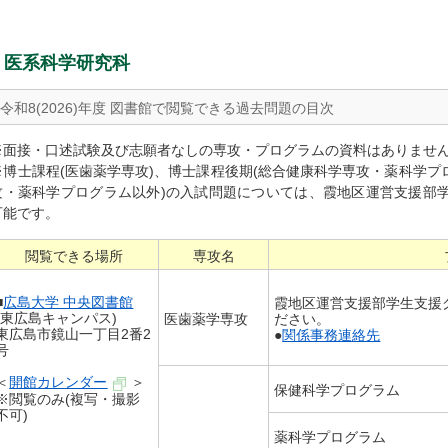
医系科学研究科
令和8(2026)年度 図書館で閲覧できる過去問題の目次
※面接・口述試験及び志願者なしの専攻・プログラムの資料はありませ
※博士課程(医歯薬学専攻)、博士課程後期(総合健康科学専攻・薬科学プ
攻・薬科学プログラム以外)の入試問題については、霞地区運営支援部学
可能です。
閲覧できる場所
専攻名
■
広島大学 中央図書館
霞地区運営支援部学生支援
(東広島キャンパス)
医歯薬学専攻
ださい。
東広島市鏡山一丁目2番2
●
関係事務連絡先
号
＜
開館カレンダー
＞
保健科学プログラム
※閲覧のみ(複写・撮影
不可)
薬科学プログラム