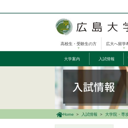
メ
イ
ン
コ
ン
テ
ン
高校生・受験生の方
広大へ留学
ツ
に
移
大学案内
入試情報
動
Home
入試情報
大学院・専