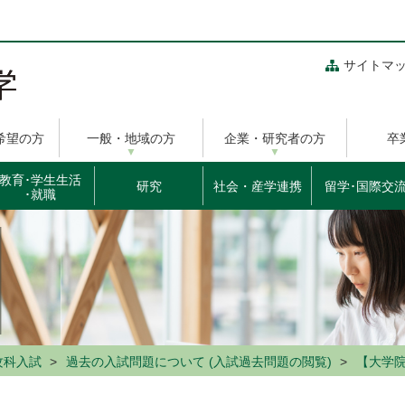
サイトマ
希望の方
一般・地域の方
企業・研究者の方
卒
教育･学生生活
研究
社会・産学連携
留学･国際交
･就職
攻科入試
過去の入試問題について (入試過去問題の閲覧)
【大学