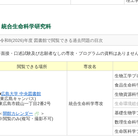
理工
統合生命科学研究科
令和8(2026)年度 図書館で閲覧できる過去問題の目次
※面接・口述試験及び志願者なしの専攻・プログラムの資料はありませ
閲覧できる場所
専攻名
生物工学プ
食品生命科
■
広島大学 中央図書館
生物資源科
(東広島キャンパス)
東広島市鏡山一丁目2番2号
統合生命科学専攻
生命環境総
基礎生物学
＜
開館カレンダー
＞
※閲覧のみ(複写・撮影不可)
数理生命科
生命医科学