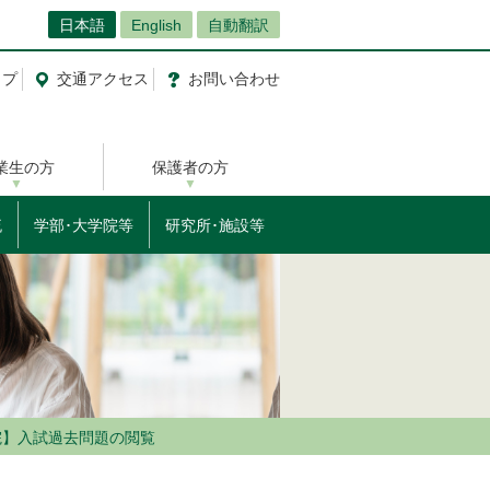
日本語
English
自動翻訳
ップ
交通
アクセス
お問
い
合
わ
せ
業生の方
保護者の方
流
学部･大学院等
研究所･施設等
院】入試過去問題の閲覧