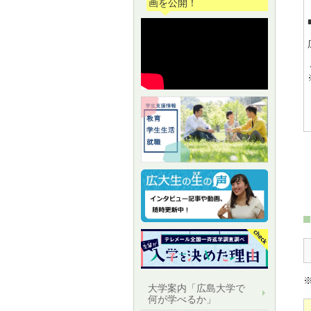
画を公開！
大学案内「広島大学で
何が学べるか」