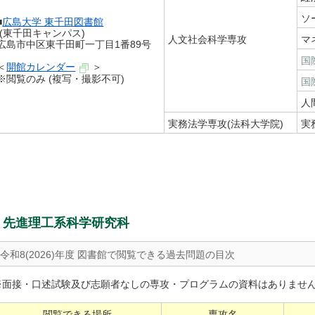
ソ
■
広島大学 東千田図書館
(東千田キャンパス)
人文社会科学専攻
マ
広島市中区東千田町一丁目1番89号
国
＜
開館カレンダー
＞
※閲覧のみ (複写・撮影不可)
国
人
実務法学専攻(法科大学院)
実
先進理工系科学研究科
令和8(2026)年度 図書館で閲覧できる過去問題の目次
※面接・口述試験及び志願者なしの専攻・プログラムの資料はありませ
閲覧できる場所
専攻名