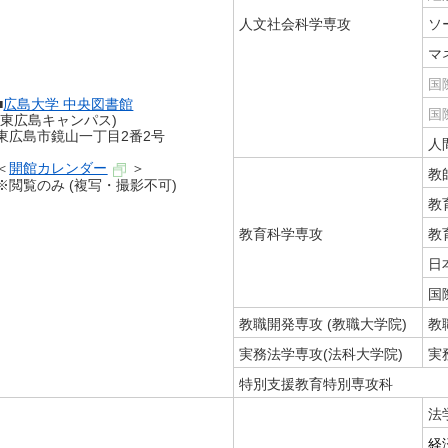
人文社会科学専攻
ソ
マ
国
■
広島大学 中央図書館
国
(東広島キャンパス)
東広島市鏡山一丁目2番2号
人
＜
開館カレンダー
＞
教
※閲覧のみ (複写・撮影不可)
教
教育科学専攻
教
日
国
教職開発専攻 (教職大学院)
教
実務法学専攻(法科大学院)
実
特別支援教育特別専攻科
法
経