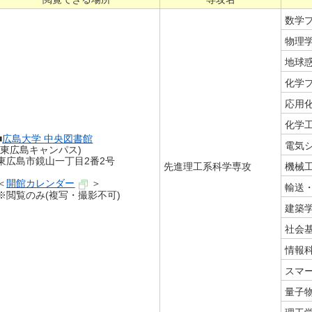
数学
物理
地球
化学
応用
化学
■
広島大学 中央図書館
電気
(東広島キャンパス)
東広島市鏡山一丁目2番2号
先進理工系科学専攻
機械
＜
開館カレンダー
＞
輸送
※閲覧のみ(複写・撮影不可)
建築
社会
情報
スマ
量子