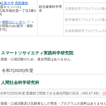
■
広島大学 霞図書館
総合健康科学専
(霞キャンパス)
公衆衛生学プログラム※過
攻
広島市南区霞一丁目2番3
号
医学物理士プログラム※過
＜
開館カレンダー
＞
※閲覧のみ(複写・撮影
不可)
生命医療科学プログラム※
スマートソサイエティ実践科学研究院
※面接・口述試験のため、過去問題はありません。
令和7(2025)年度
人間社会科学研究科
令和7(2025)年度 図書館で閲覧できる過去問題の目次（465.67 KB）
※面接・口述試験及び志願者なしの専攻・プログラムの資料はありませ