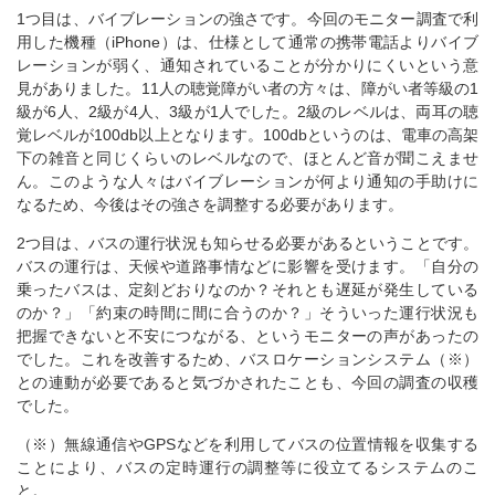
1つ目は、バイブレーションの強さです。今回のモニター調査で利
用した機種（iPhone）は、仕様として通常の携帯電話よりバイブ
レーションが弱く、通知されていることが分かりにくいという意
見がありました。11人の聴覚障がい者の方々は、障がい者等級の1
級が6人、2級が4人、3級が1人でした。2級のレベルは、両耳の聴
覚レベルが100db以上となります。100dbというのは、電車の高架
下の雑音と同じくらいのレベルなので、ほとんど音が聞こえませ
ん。このような人々はバイブレーションが何より通知の手助けに
なるため、今後はその強さを調整する必要があります。
2つ目は、バスの運行状況も知らせる必要があるということです。
バスの運行は、天候や道路事情などに影響を受けます。「自分の
乗ったバスは、定刻どおりなのか？それとも遅延が発生している
のか？」「約束の時間に間に合うのか？」そういった運行状況も
把握できないと不安につながる、というモニターの声があったの
でした。これを改善するため、バスロケーションシステム（※）
との連動が必要であると気づかされたことも、今回の調査の収穫
でした。
（※）無線通信やGPSなどを利用してバスの位置情報を収集する
ことにより、バスの定時運行の調整等に役立てるシステムのこ
と。