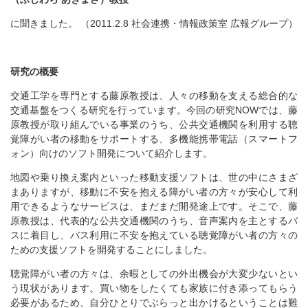
に聞きました。 （2011.2.8 社会連携・情報政策室 広報グループ）
研究の概要
交通工学を専門とする藤原教授は、人々の移動を支える総合的な
交通基盤をつくる研究を行っています。今回の研究NOWでは、藤
原教授が取り組んでいる事業のうち、公共交通機関を利用する聴
覚障がい者の移動をサポートする、多機能携帯電話（スマートフ
ォン）向けのソフト開発について紹介します。
地図や乗り換え案内といった移動支援ソフトは、世の中にさまざ
まありますが、移動に不安を抱える障がい者の方々が安心して利
用できるようなサービスは、まだまだ開発途上です。そこで、藤
原教授は、代表的な公共交通機関のうち、音声案内を主とするバ
スに着目し、バス利用に不安を抱えている聴覚障がい者の方々の
ための支援ソフトを開発することにしました。
聴覚障がい者の方々は、余暇としての外出機会が大変少ないとい
う現状があります。買い物をしたくても家族に付き添ってもらう
必要があるため、自分ひとりでぶらっと出かけるということは難