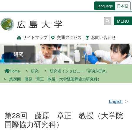
メ
Language
日本語
イ
ン
MENU
コ
ン
テ
サイトマップ
交通
アクセス
お問
い
合
わ
せ
ン
ツ
に
移
動
Home
研究
研究者インタビュー「研究NOW」
第28回 藤原 章正 教授（大学院国際協力研究科）
English
第28回 藤原 章正 教授（大学院
国際協力研究科）