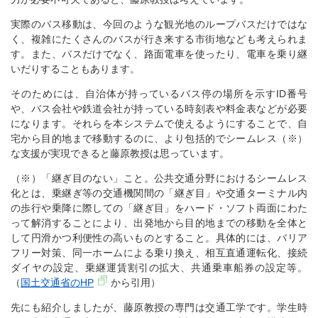
実際のバス移動は、今回のような観光地のループバスだけではな
く、複雑にたくさんのバスが行き来する市街地なども考えられま
す。また、バスだけでなく、路面電車を使ったり、電車を乗り継
いだりすることもあります。
そのためには、自治体が持っているバス停の場所を示すID番号
や、バス会社や鉄道会社が持っている時刻表や料金表などが必要
になります。それらを本システムで使えるようにすることで、自
宅から目的地まで移動するのに、より包括的でシームレス（※）
な支援が実現できると藤原教授は思っています。
（※）「継ぎ目のない」こと。公共交通分野におけるシームレス
化とは、乗継ぎ等の交通機関間の「継ぎ目」や交通ターミナル内
の歩行や乗降に際しての「継ぎ目」をハード・ソフト両面にわた
って解消することにより、出発地から目的地までの移動を全体と
して円滑かつ利便性の高いものとすること。具体的には、バリア
フリー対策、同一ホームによる乗り換え、相互直通運転化、接続
ダイヤの設定、乗継運賃割引の拡大、共通乗車船券の設定等。
（
国土交通省のHP
から引用）
先にも紹介しましたが、藤原教授の専門は交通工学です。学生時