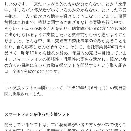
しいのです。「来たバスが目的のものか分からない」とか「乗車
中、降りるバス停が近づいているのか分からない」といった不安
を抱え、一人で出かける機会を避けるようになっています。藤原
教授はこれまで、移動に関するさまざまな社会実験を行う中で、
そういった現状があることを知り、聴覚障がい者の方々でも気軽
に出かけられるように支援したいと数年前から強く思うようにな
りました。そんな中、国土交通省の委託事業の公募があることを
知り、自ら応募したのだそうです。そして、委託事業費400万円を
受けて、昨年10月から開発を始め、年度内の完成を目指していま
す。スマートフォンの拡張性・汎用性の高さを活かし、障がい者
の方々の目線に立った移動支援ソフトを開発するという取り組み
は、全国で初めてのことです。
--------
この支援ソフトの開発について、平成23年6月6日（月）の朝日新
聞に掲載されました。
スマートフォンを使った支援ソフト
開発しているソフトは、主に聴覚障がい者の方々がバスで使うこ
とを想定しています。携帯画面に降車のタイミングなどを表示す