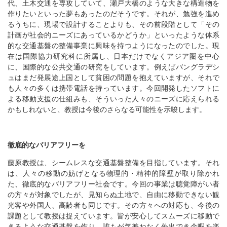
代、土木交通を専攻していて、瀬戸大橋のような大きな構造物を
作りたいといった夢もあったのだそうです。それが、勉強を進め
るうちに、現場で設計することよりも、その前段階として「その
計画が社会的ニーズにあっているかどうか」といったような体系
的な交通基盤の整備事業に興味を持つようになったのでした。現
在は国際協力研究科に所属し、日本だけでなくアジア圏を中心
に、国際的な公共交通の研究をしています。例えばバングラデシ
ュはまだ発展途上国として貧困の問題を抱えていますが、それで
も人々の多くは携帯電話を持っています。今回開発したソフトに
よる移動支援の仕組みも、そういった人々のニーズに応えられる
かもしれないと、教授は今後のさらなる可能性を示唆します。
徹底的なバリアフリーを
藤原教授は、シームレスな交通基盤整備を目指しています。それ
は、人々の移動の妨げとなる物理的・精神的障壁が取り除かれ
た、徹底的なバリアフリー社会です。今回の事業は聴覚障がい者
の方々が対象でしたが、見知らぬ土地で、自由に移動できない観
光客や外国人、高齢者も同じです。その方々への対応も、今後の
課題として教授は捉えています。皆が安心してスムーズに移動で
きるような交通基盤を作り、誰もが気兼ねなく外出でき余暇を楽