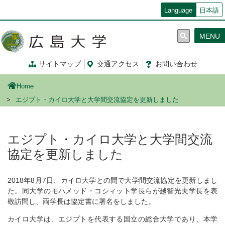
メ
Language
日本語
イ
ン
MENU
コ
ン
テ
サイトマップ
交通
アクセス
お問
い
合
わ
せ
ン
ツ
Home
に
移
エジプト・カイロ大学と大学間交流協定を更新しました
動
エジプト・カイロ大学と大学間交流
協定を更新しました
2018年8月7日、カイロ大学との間で大学間交流協定を更新しまし
た。同大学のモハメッド・コシィット学長らが越智光夫学長を表
敬訪問し、両学長は協定書に署名をしました。
カイロ大学は、エジプトを代表する国立の総合大学であり、本学