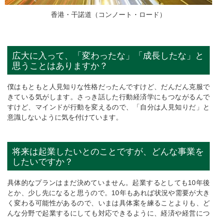
香港・干諾道（コンノート・ロード）
広大に入って、「変わったな」「成長したな」と
思うことはありますか？
僕はもともと人見知りな性格だったんですけど、だんだん克服で
きている気がします。さっき話した行動経済学にもつながるんで
すけど、マインドが行動を変えるので、「自分は人見知りだ」と
意識しないように気を付けています。
将来は起業したいとのことですが、どんな事業を
したいですか？
具体的なプランはまだ決めていません。起業するとしても10年後
とか、少し先になると思うので。10年もあれば状況や需要が大き
く変わる可能性があるので、いまは具体案を練ることよりも、ど
んな分野で起業するにしても対応できるように、経済や経営につ