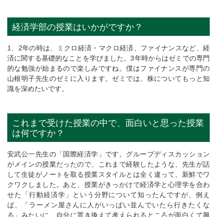
経済学部の授業はいかがですか？
1、2年の時は、ミクロ経済・マクロ経済、ファイナンスなど、経
済に関する基礎的なことを学びました。3年時からはゼミでの専門
的な勉強が始まるので楽しみですね。僕はファイナンスが専門の
山根明子先生のゼミに入ります。ゼミでは、株についてもっと知
識を深めたいです。
これまで受けた授業の中で、面白いと思った授業
は何ですか？
安武公一先生の「国際経済学」です。グループディスカッション
がメインの授業だったので、これまで経験したような、先生が話
して生徒がノートを取る授業スタイルとは全く違って、新鮮でワ
クワクしました。あと、授業がきっかけで経済学と心理学を合わ
せた「行動経済学」という分野について知ったんですが、例え
ば、「ラーメン屋さんに人がいっぱい並んでいたら行きたくな
る」みたいに、自分に置き換えて考えられるところが面白くて興