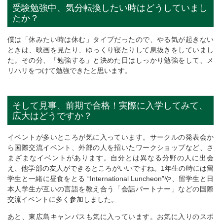
受験勉強中、気分転換したい時はどうしていまし
たか？
僕は「休みたい時は休む」タイプだったので、やる気が起きない
ときは、映画を見たり、ゆっくり寝たりして息抜きをしていまし
た。その分、「勉強する」と決めた日はしっかり勉強をして、メ
リハリをつけて勉強できたと思います。
そして見事、前期で合格！実際に入学してみて、
広大はどうですか？
イベントが多いところが気に入っています。サークルの発表会か
ら国際交流イベント、外部の人を招いたワークショップなど、さ
まざまなイベントがあります。自分とは異なる分野の人に出会
え、他学部の友人ができるところがいいですね。1年生の時には留
学生と一緒に昼食をとる “International Luncheon”や、留学生と日
本人学生が互いの言語を教え合う「会話パートナー」などの国際
交流イベントに多く参加しました。
あと、東広島キャンパスも気に入っています。お気に入りのスポ