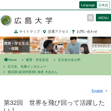
メ
Language
日本語
イ
ン
MENU
コ
ン
テ
サイトマップ
交通
アクセス
お問
い
合
わ
せ
ン
ツ
に
移
動
Home
教育・学生生活
広大生の生の声
広大生、先輩インタビュー
第32回 経済学部3年 加木 大志さん
English
第32回 世界を飛び回って活躍した
い！