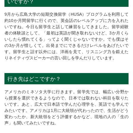
いですか？
9月から広島大学の短期交換留学（HUSA）プログラムを利用して
約10か月間留学に行くので、英会話のレベルアップに力を入れた
いですね。今日も留学生と話して練習をしてきました。留学経験
者の体験談として、「最初は英語が聞き取れないけど、3か月くら
いしたら慣れてくる」ってよく聞くじゃないですか。でも僕はそ
の3か月が惜しくて。出発までにできるだけレベルをあげたいで
す。留学生と話す以外には、洋画を見て、リスニング力を鍛えた
りネイティヴスピーカーの言い回しを学んだりしています。
行き先はどこですか？
アメリカのミネソタ大学に行きます。留学先では、幅広い分野か
ら授業を選択できるようなので、日本では取れない科目を取りた
いです。あと、広大で日本語で学んだ心理学を、英語でも学んで
みたいです。アメリカは1月に大統領が代わったので、生活がどう
変わったか、新大統領をどう評価するかなど、現地の人の「生の
声」も聞いてみたいですね。