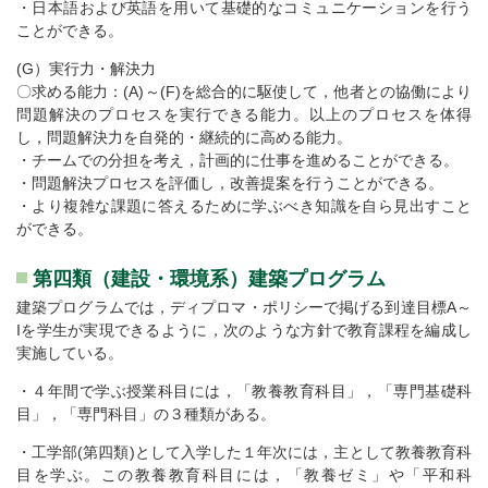
・日本語および英語を用いて基礎的なコミュニケーションを行う
ことができる。
(G）実行力・解決力
〇求める能力：(A)～(F)を総合的に駆使して，他者との協働により
問題解決のプロセスを実行できる能力。以上のプロセスを体得
し，問題解決力を自発的・継続的に高める能力。
・チームでの分担を考え，計画的に仕事を進めることができる。
・問題解決プロセスを評価し，改善提案を行うことができる。
・より複雑な課題に答えるために学ぶべき知識を自ら見出すこと
ができる。
第四類（建設・環境系）建築プログラム
建築プログラムでは，ディプロマ・ポリシーで掲げる到達目標A～
Iを学生が実現できるように，次のような方針で教育課程を編成し
実施している。
・４年間で学ぶ授業科目には，「教養教育科目」，「専門基礎科
目」，「専門科目」の３種類がある。
・工学部(第四類)として入学した１年次には，主として教養教育科
目を学ぶ。この教養教育科目には，「教養ゼミ」や「平和科