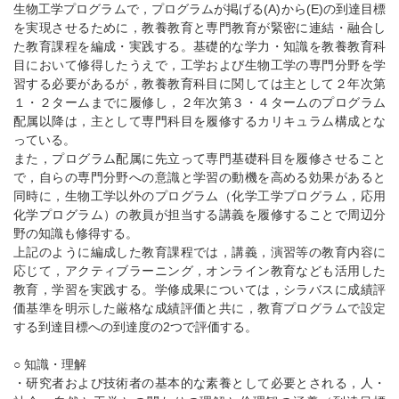
生物工学プログラムで，プログラムが掲げる(A)から(E)の到達目標
を実現させるために，教養教育と専門教育が緊密に連結・融合し
た教育課程を編成・実践する。基礎的な学力・知識を教養教育科
目において修得したうえで，工学および生物工学の専門分野を学
習する必要があるが，教養教育科目に関しては主として２年次第
１・２タームまでに履修し，２年次第３・４タームのプログラム
配属以降は，主として専門科目を履修するカリキュラム構成とな
っている。
また，プログラム配属に先立って専門基礎科目を履修させること
で，自らの専門分野への意識と学習の動機を高める効果があると
同時に，生物工学以外のプログラム（化学工学プログラム，応用
化学プログラム）の教員が担当する講義を履修することで周辺分
野の知識も修得する。
上記のように編成した教育課程では，講義，演習等の教育内容に
応じて，アクティブラーニング，オンライン教育なども活用した
教育，学習を実践する。学修成果については，シラバスに成績評
価基準を明示した厳格な成績評価と共に，教育プログラムで設定
する到達目標への到達度の2つで評価する。
○ 知識・理解
・研究者および技術者の基本的な素養として必要とされる，人・