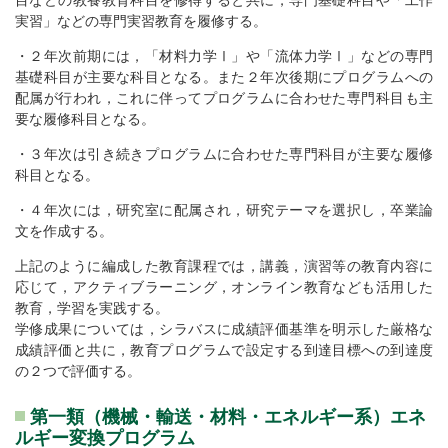
目などの教養教育科目を修得すると共に，専門基礎科目や「工作
実習」などの専門実習教育を履修する。
・２年次前期には，「材料力学Ⅰ」や「流体力学Ⅰ」などの専門
基礎科目が主要な科目となる。また２年次後期にプログラムへの
配属が行われ，これに伴ってプログラムに合わせた専門科目も主
要な履修科目となる。
・３年次は引き続きプログラムに合わせた専門科目が主要な履修
科目となる。
・４年次には，研究室に配属され，研究テーマを選択し，卒業論
文を作成する。
上記のように編成した教育課程では，講義，演習等の教育内容に
応じて，アクティブラーニング，オンライン教育なども活用した
教育，学習を実践する。
学修成果については，シラバスに成績評価基準を明示した厳格な
成績評価と共に，教育プログラムで設定する到達目標への到達度
の２つで評価する。
第一類（機械・輸送・材料・エネルギー系）エネ
ルギー変換プログラム