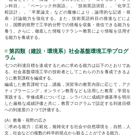
ン科目」，「ベーシック外国語」，「技術英語演習」，「化学工
程設計」，「卒業論文」などの履修により，論理的な記述・発
表・討論能力を強化する。また，技術英語科目の推進などによ
り，国際的視野で工学的分野での情報を収集・発信できる能力を
養う。さらに，徹底した情報リテラシー教育により情報を活用す
る能力を養成する。
第四類（建設・環境系）社会基盤環境工学プログ
ラム
七つの到達目標を達成するために求める能力は以下のとおりであ
る。社会基盤環境工学の技術者としてこれらの力を養成できるよ
うに教育課程を編成する。
編成した教育課程では，講義，演習等の教育内容に応じて，アク
ティブラーニング，オンライン教育なども活用した教育，学習を
実践する。学修成果については，シラバスに成績評価基準を明示
した厳格な成績評価と共に，教育プログラムで設定する到達目標
への到達度の２つで評価する。
(A）教養・視野の広さ
〇求める能力：広範化，複雑化する社会や自然環境を，自然，人
文，社会などの複数の科学的視点から観ることができる能力。