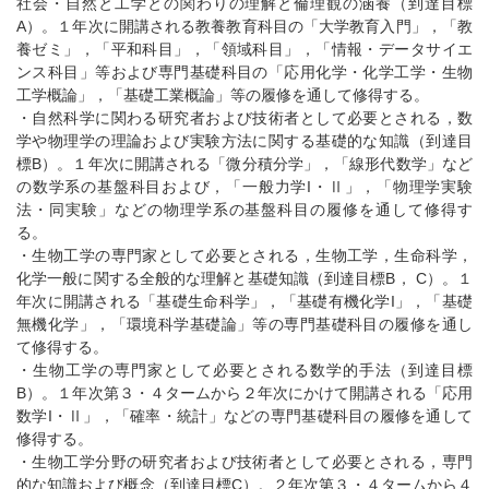
社会・自然と工学との関わりの理解と倫理観の涵養（到達目標
A）。１年次に開講される教養教育科目の「大学教育入門」，「教
養ゼミ」，「平和科目」，「領域科目」，「情報・データサイエ
ンス科目」等および専門基礎科目の「応用化学・化学工学・生物
工学概論」，「基礎工業概論」等の履修を通して修得する。
・自然科学に関わる研究者および技術者として必要とされる，数
学や物理学の理論および実験方法に関する基礎的な知識（到達目
標B）。１年次に開講される「微分積分学」，「線形代数学」など
の数学系の基盤科目および，「一般力学I・Ⅱ」，「物理学実験
法・同実験」などの物理学系の基盤科目の履修を通して修得す
る。
・生物工学の専門家として必要とされる，生物工学，生命科学，
化学一般に関する全般的な理解と基礎知識（到達目標B， C）。１
年次に開講される「基礎生命科学」，「基礎有機化学I」，「基礎
無機化学」，「環境科学基礎論」等の専門基礎科目の履修を通し
て修得する。
・生物工学の専門家として必要とされる数学的手法（到達目標
B）。１年次第３・４タームから２年次にかけて開講される「応用
数学I・Ⅱ」，「確率・統計」などの専門基礎科目の履修を通して
修得する。
・生物工学分野の研究者および技術者として必要とされる，専門
的な知識および概念（到達目標C）。２年次第３・４タームから４