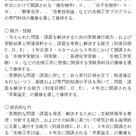
年次にかけて開講される「微生物学I・Ⅱ」，「分子生物学I・Ⅱ・
Ⅲ」，「酵素化学」，「培養技術論」などの生物工学プログラム
の専門科目の履修を通して修得する。
◯ 能力・技能
・与えられた問題・課題を解決するための実験遂行能力，および
実験結果と関連資料から，課題を考察し解決する能力（到達目標
C，D，E）。１年次第３・４タームから３年次にかけて開講され
る「生物学実験法・同実験」，「基礎化学実験」，「生物工学実
験I・Ⅱ」などの生物工学に密接に関係する実験系科目の履修を通
して修得する。
・実際的な問題・課題に対して，自ら実行計画を立て，軌道修正
を行ないつつ，基礎および専門的知識や手法を用いて，問題・課
題を解決する能力（到達目標C，D，E）。４年次に開講される
「卒業論文」の履修を通して修得する。
◯ 総合的な力
・実際的な問題・課題を発見・解決するために，文献情報等を整
理・分析する能力，およびその結果に基づいて研究計画を論理的
に立案し遂行する能力（到達目標C，D，E）。 ３年次に開講され
る「生物工学討論」，４年次に開講される「卒業論文」の履修を