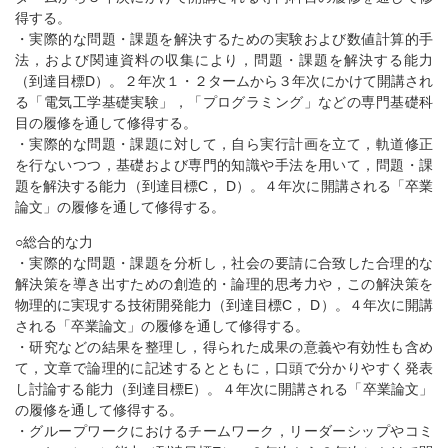
得する。
・実際的な問題・課題を解決するための実験および数値計算的手
法，および関連資料の収集により，問題・課題を解決する能力
（到達目標D）。２年次１・２タームから３年次にかけて開講され
る「電気工学基礎実験」，「プログラミング」などの専門基礎科
目の履修を通して修得する。
・実際的な問題・課題に対して，自ら実行計画を立て，軌道修正
を行ないつつ，基礎および専門的知識や手法を用いて，問題・課
題を解決する能力（到達目標C， D）。４年次に開講される「卒業
論文」の履修を通して修得する。
○総合的な力
・実際的な問題・課題を分析し，社会の要請に合致した合理的な
解決策を導き出すための創造的・論理的思考力や，この解決策を
物理的に実現する技術開発能力（到達目標C， D）。４年次に開講
される「卒業論文」の履修を通して修得する。
・研究などの結果を整理し，得られた成果の意義や有効性も含め
て，文章で論理的に記述するとともに，口頭で分かりやすく発表
し討論する能力（到達目標E）。４年次に開講される「卒業論文」
の履修を通して修得する。
・グループワークにおけるチームワーク，リーダーシップやコミ