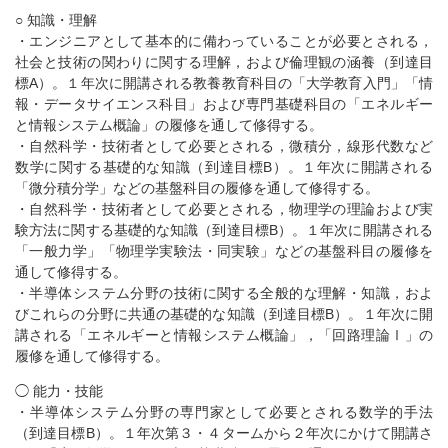
○ 知識・理解
・エンジニアとして基本的に備わっていることが必要とされる，
社会と技術の関わりに関する理解，および倫理観の涵養（到達目
標A）。１年次に開講される教養教育科目の「大学教育入門」「情
報・データサイエンス科目」および専門基礎科目の「エネルギー
と情報システム概論」の履修を通して修得する。
・自然科学・技術者として必要とされる，微積分，線形代数など
数学に関する基礎的な知識（到達目標B）。１年次に開講される
「微分積分学」などの基盤科目の履修を通して修得する。
・自然科学・技術者として必要とされる，物理学の理論および実
験方法に関する基礎的な知識（到達目標B）。１年次に開講される
「一般力学」「物理学実験法・同実験」などの基盤科目の履修を
通して修得する。
・半導体システム分野の技術に関する全般的な理解・知識，およ
びこれらの分野に共通の基礎的な知識（到達目標B）。１年次に開
講される「エネルギーと情報システム概論」，「回路理論Ⅰ」の
履修を通して修得する。
◯ 能力・技能
・半導体システム分野の専門家として必要とされる数学的手法
（到達目標B）。１年次第３・４タームから２年次にかけて開講さ