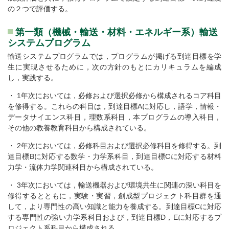
の２つで評価する。
第一類（機械・輸送・材料・エネルギー系）輸送
システムプログラム
輸送システムプログラムでは，プログラムが掲げる到達目標を学
生に実現させるために，次の方針のもとにカリキュラムを編成
し，実践する。
・ 1年次においては，必修および選択必修から構成されるコア科目
を修得する。これらの科目は，到達目標Aに対応し，語学，情報・
データサイエンス科目，理数系科目，本プログラムの導入科目，
その他の教養教育科目から構成されている。
・ 2年次においては，必修科目および選択必修科目を修得する。到
達目標Bに対応する数学・力学系科目，到達目標Cに対応する材料
力学・流体力学関連科目から構成されている。
・ 3年次においては，輸送機器および環境共生に関連の深い科目を
修得するとともに，実験・実習，創成型プロジェクト科目群を通
して，より専門性の高い知識と能力を養成する。到達目標Cに対応
する専門性の強い力学系科目および，到達目標D，Eに対応するプ
ロジェクト系科目から構成される。