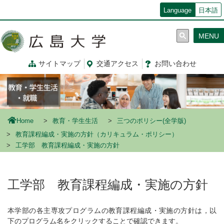
メ
Language
日本語
イ
ン
MENU
コ
ン
テ
サイトマップ
交通
アクセス
お問
い
合
わ
せ
ン
ツ
に
移
動
Home
教育・学生生活
三つのポリシー(全学版)
教育課程編成・実施の方針（カリキュラム・ポリシー）
工学部 教育課程編成・実施の方針
工学部 教育課程編成・実施の方針
本学部の各主専攻プログラムの教育課程編成・実施の方針は，以
下のプログラム名をクリックすることで確認できます。