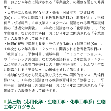
目，および４年次に開講される「卒業論文」の履修を通して修得
する。
・日本語による論理的な記述・発表・討論能力（到達目標
(Ko)）。１年次に開講される教養教育科目の「教養ゼミ」，平和
科目，領域科目，２年次第３・４タームに開講される専門基礎科
目の「基礎化学実験」，３年次に開講される「化学実験I」，「化
学実験Ⅱ」などの専門科目，および４年次に開講される「卒業論
文」の履修を通して修得する。
・国際的視野で情報を収集・発信できる能力（到達目標(Ko)）。
１年次から２年次第１・２タームに開講される教養教育科目の
「教養ゼミ」，平和科目，領域科目，「コミュニケーションIA」
や「ベーシック外国語」などの外国語科目，２年次第３・４ター
ムに開講される専門基礎科目の「技術英語演習」，および４年次
に開講される「卒業論文」の履修を通して修得する。
・地球的な視点から問題を取り扱うための国際的センス（到達目
標(Ko)）。１年次に開講される教養教育科目の「教養ゼミ」，平
和科目，領域科目，外国語科目，および４年次に開講される「卒
業論文」の履修を通して修得する。
第三類（応用化学・生物工学・化学工学系）生物
工学プログラム