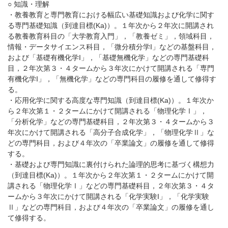
○ 知識・理解
・教養教育と専門教育における幅広い基礎知識および化学に関す
る専門基礎知識（到達目標(Ka)）。１年次から２年次に開講され
る教養教育科目の「大学教育入門」，「教養ゼミ」，領域科目，
情報・データサイエンス科目，「微分積分学I」などの基盤科目，
および「基礎有機化学I」，「基礎無機化学」などの専門基礎科
目，２年次第３・４タームから３年次にかけて開講される「専門
有機化学I」，「無機化学」などの専門科目の履修を通して修得す
る。
・応用化学に関する高度な専門知識（到達目標(Ka)）。１年次か
ら２年次第１・２タームにかけて開講される「物理化学Ⅰ」，
「分析化学」などの専門基礎科目，２年次第３・４タームから３
年次にかけて開講される「高分子合成化学」，「物理化学Ⅱ」な
どの専門科目，および４年次の「卒業論文」の履修を通して修得
する。
・基礎および専門知識に裏付けられた論理的思考に基づく構想力
（到達目標(Ka)）。１年次から２年次第１・２タームにかけて開
講される「物理化学Ⅰ」などの専門基礎科目，２年次第３・４タ
ームから３年次にかけて開講される「化学実験I」，「化学実験
Ⅱ」などの専門科目，および４年次の「卒業論文」の履修を通し
て修得する。