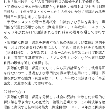
れる「応用数学」などの専門基礎科目の履修を通して修得する。
・半導体システム分野の基礎となる概念，知識および手法（到達
目標B）。１年次第３・４タームから３年次にかけて開講される専
門科目の履修を通して修得する。
・半導体システム分野の基礎概念，知識および手法を具体的・専
門的な問題に応用する能力（到達目標B）。１年次第３・４ターム
から３年次にかけて開講される専門科目の履修を通して修得す
る。
・実際的な問題・課題を解決するための実験および数値計算的手
法，および関連資料の収集により，問題・課題を解決する能力
（到達目標D）。２年次第１・２タームから３年次にかけて開講さ
れる「電気工学基礎実験」，「プログラミング」などの専門基礎
科目の履修を通して修得する。
・実際的な問題・課題に対して，自ら実行計画を立て，軌道修正
を行ないつつ，基礎および専門的知識や手法を用いて，問題・課
題を解決する能力（到達目標C，D）。４年次に開講される「卒業
論文」の履修を通して修得する。
◯ 総合的な力
・実際的な問題・課題を分析し，社会の要請に合致した合理的な
解決策を導き出すため創造的・論理的思考力や，この解決策を物
理的に実現する技術開発能力（到達目標C，D）。４年次に開講さ