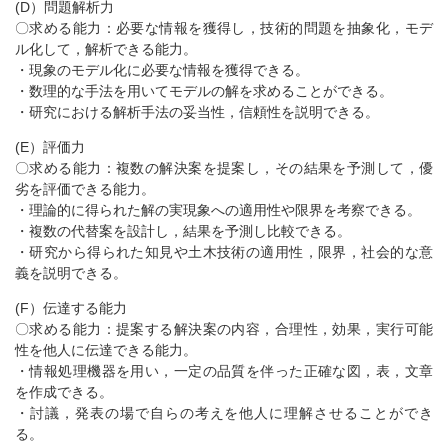
(D）問題解析力
〇求める能力：必要な情報を獲得し，技術的問題を抽象化，モデ
ル化して，解析できる能力。
・現象のモデル化に必要な情報を獲得できる。
・数理的な手法を用いてモデルの解を求めることができる。
・研究における解析手法の妥当性，信頼性を説明できる。
(E）評価力
〇求める能力：複数の解決案を提案し，その結果を予測して，優
劣を評価できる能力。
・理論的に得られた解の実現象への適用性や限界を考察できる。
・複数の代替案を設計し，結果を予測し比較できる。
・研究から得られた知見や土木技術の適用性，限界，社会的な意
義を説明できる。
(F）伝達する能力
〇求める能力：提案する解決案の内容，合理性，効果，実行可能
性を他人に伝達できる能力。
・情報処理機器を用い，一定の品質を伴った正確な図，表，文章
を作成できる。
・討議，発表の場で自らの考えを他人に理解させることができ
る。