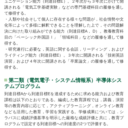
ュニケーション能力（到達目標E）。２年次から３年次にかけて開
講される「電気工学基礎実験」などの専門基礎科目の履修を通し
て修得する。
・人類や社会そして個人に存在する様々な問題が，社会情勢や文
化等によって多様に解釈できることを理解した上で，その問題解
決に向けた取り組みができる能力（到達目標A， D）。教養教育科
目の「ベーシック外国語Ⅰ」「領域科目」などの履修を通して修
得する。
・研究遂行に必要な，英語に関する会話，リーディング，および
ライティング能力（到達目標E）。３年次に開講される「技術英語
演習」および４年次に開講される「卒業論文」の履修を通して修
得する。
第二類（電気電子・システム情報系）半導体シス
テムプログラム
到達目標Aから到達目標Eを達成するために求める能力および教育
課程は以下のとおりである。編成した教育課程では，講義，演習
等の教育内容に応じて，アクティブラーニング，オンライン教育
なども活用した教育，学習を実践する。学修成果については．シ
ラバスに成績評価基準を明示した厳格な成績評価と共に，教育プ
ログラムで設定する到達目標への到達度の2つで評価する。