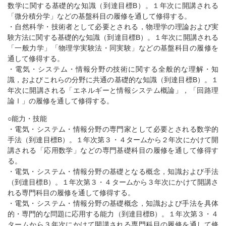
数学に関する基礎的な知識（到達目標B）。１年次に開講される
「微分積分学」などの基盤科目の履修を通して修得する。
・自然科学・技術者として必要とされる，物理学の理論および実
験方法に関する基礎的な知識（到達目標B）。１年次に開講される
「一般力学」「物理学実験法・同実験」などの基盤科目の履修を
通して修得する。
・電気・システム・情報分野の技術に関する全般的な理解・知
識，およびこれらの分野に共通の基礎的な知識（到達目標B）。１
年次に開講される「エネルギーと情報システム概論」，「回路理
論Ⅰ」の履修を通して修得する。
○能力・技能
・電気・システム・情報分野の専門家として必要とされる数学的
手法（到達目標B）。１年次第３・４タームから２年次にかけて開
講される「応用数学」などの専門基礎科目の履修を通して修得す
る。
・電気・システム・情報分野の基礎となる概念，知識および手法
（到達目標B）。１年次第３・４タームから３年次にかけて開講さ
れる専門科目の履修を通して修得する。
・電気・システム・情報分野の基礎概念，知識および手法を具体
的・専門的な問題に応用する能力（到達目標B）。１年次第３・４
タームから３年次にかけて開講される専門科目の履修を通して修