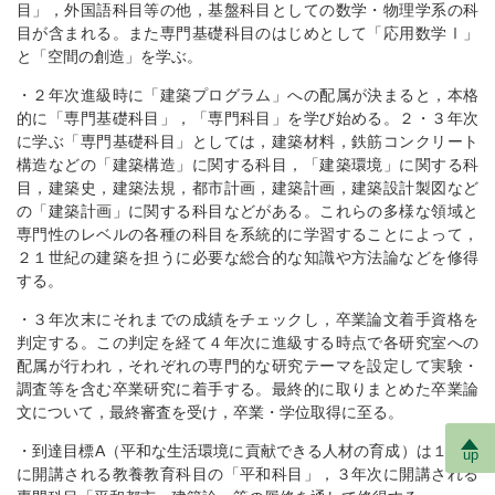
目」，外国語科目等の他，基盤科目としての数学・物理学系の科
目が含まれる。また専門基礎科目のはじめとして「応用数学Ⅰ」
と「空間の創造」を学ぶ。
・２年次進級時に「建築プログラム」への配属が決まると，本格
的に「専門基礎科目」，「専門科目」を学び始める。２・３年次
に学ぶ「専門基礎科目」としては，建築材料，鉄筋コンクリート
構造などの「建築構造」に関する科目，「建築環境」に関する科
目，建築史，建築法規，都市計画，建築計画，建築設計製図など
の「建築計画」に関する科目などがある。これらの多様な領域と
専門性のレベルの各種の科目を系統的に学習することによって，
２１世紀の建築を担うに必要な総合的な知識や方法論などを修得
する。
・３年次末にそれまでの成績をチェックし，卒業論文着手資格を
判定する。この判定を経て４年次に進級する時点で各研究室への
配属が行われ，それぞれの専門的な研究テーマを設定して実験・
調査等を含む卒業研究に着手する。最終的に取りまとめた卒業論
文について，最終審査を受け，卒業・学位取得に至る。
・到達目標A（平和な生活環境に貢献できる人材の育成）は１年次
up
に開講される教養教育科目の「平和科目」，３年次に開講される