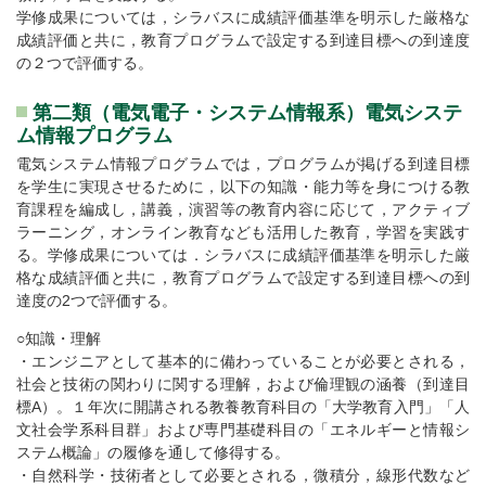
学修成果については，シラバスに成績評価基準を明示した厳格な
成績評価と共に，教育プログラムで設定する到達目標への到達度
の２つで評価する。
第二類（電気電子・システム情報系）電気システ
ム情報プログラム
電気システム情報プログラムでは，プログラムが掲げる到達目標
を学生に実現させるために，以下の知識・能力等を身につける教
育課程を編成し，講義，演習等の教育内容に応じて，アクティブ
ラーニング，オンライン教育なども活用した教育，学習を実践す
る。学修成果については．シラバスに成績評価基準を明示した厳
格な成績評価と共に，教育プログラムで設定する到達目標への到
達度の2つで評価する。
○知識・理解
・エンジニアとして基本的に備わっていることが必要とされる，
社会と技術の関わりに関する理解，および倫理観の涵養（到達目
標A）。１年次に開講される教養教育科目の「大学教育入門」「人
文社会学系科目群」および専門基礎科目の「エネルギーと情報シ
ステム概論」の履修を通して修得する。
・自然科学・技術者として必要とされる，微積分，線形代数など