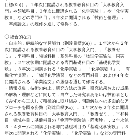
目標(Ku)）。１年次に開講される教養教育科目の「大学教育入
門」や領域科目，３年次に開講される「化学実験Ⅰ」や「化学実
験Ⅱ」などの専門科目，４年次に開講される「技術と倫理」，
「卒業論文」の履修を通して修得する。
◯ 総合的な力
・自主的，継続的な学習能力（到達目標(Ke)）。１年次から２年
次に開講される教養教育科目の「大学教育入門」，「教養ゼ
ミ」，平和科目，領域科目，基盤科目の「物理学実験法・同実
験」，２年次後期に開講される専門基礎科目の「基礎化学実
験」，３年次に開講される「化学実験I」，「化学実験Ⅱ」，「有
機化学演習」，「物理化学演習」などの専門科目，および４年次
に開講される「卒業論文」の履修を通して修得する。
・情報収集，技術の向上，研究方法の改善，研究結果および成果
の解析・理解などに関して，自立した研究者あるいは技術者とし
てみずから工夫して積極的に取り組み，問題解決への多面的なア
プローチを図る姿勢（到達目標(Ke)）。１年次から２年次に開講
される教養教育科目の「大学教育入門」，「教養ゼミ」，平和科
目，領域科目，基盤科目の「物理学実験法・同実験」，２年次第
３・４タームに開講される専門基礎科目の「基礎化学実験」，３
年次に開講される「化学実験I」，「化学実験Ⅱ」などの専門科