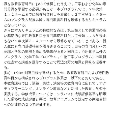
識を教養教育科目において修得したうえで，工学および化学の専
門分野を学習する必要があるが，本プログラムでは，２年次第
１・２タームまでに教養教育科目を履修し，２年次第３・４ター
ムのプログラム配属以降，専門教育科目を履修するカリキュラム
となっている。
さらに本カリキュラムの特徴的な点は，第三類として共通性の高
い基礎的な専門教育科目を専門基礎科目として分類し，入学後ま
もない１年次第３・４タームから履修させていることである。新
入生にも専門基礎科目を履修させることで，自らの専門分野への
意識と学習の動機を高める効果があると同時に，応用化学以外の
プログラム（化学工学プログラム，生物工学プログラム）の教員
が担当する講義を履修することで周辺分野の知識と興味を涵養す
る。
(Ka)～(Ko)の到達目標を達成するために教養教育科目および専門教
育科目から構成されるプログラム体系は，以下のとおりである。
本教育課程では，講義，実技，演習等の教育内容に応じて，アク
ティブラーニング，オンライン教育なども活用した教育，学習を
実践する。学修成果については，シラバスに成績評価基準を明示
した厳格な成績評価と共に，教育プログラムで設定する到達目標
への到達度の２つで評価する。