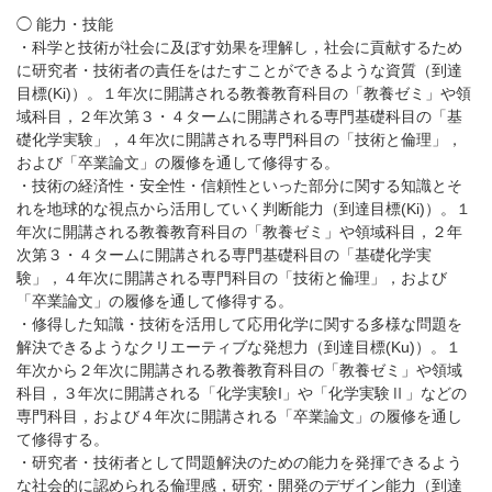
◯ 能力・技能
・科学と技術が社会に及ぼす効果を理解し，社会に貢献するため
に研究者・技術者の責任をはたすことができるような資質（到達
目標(Ki)）。１年次に開講される教養教育科目の「教養ゼミ」や領
域科目，２年次第３・４タームに開講される専門基礎科目の「基
礎化学実験」，４年次に開講される専門科目の「技術と倫理」，
および「卒業論文」の履修を通して修得する。
・技術の経済性・安全性・信頼性といった部分に関する知識とそ
れを地球的な視点から活用していく判断能力（到達目標(Ki)）。１
年次に開講される教養教育科目の「教養ゼミ」や領域科目，２年
次第３・４タームに開講される専門基礎科目の「基礎化学実
験」，４年次に開講される専門科目の「技術と倫理」，および
「卒業論文」の履修を通して修得する。
・修得した知識・技術を活用して応用化学に関する多様な問題を
解決できるようなクリエーティブな発想力（到達目標(Ku)）。１
年次から２年次に開講される教養教育科目の「教養ゼミ」や領域
科目，３年次に開講される「化学実験I」や「化学実験Ⅱ」などの
専門科目，および４年次に開講される「卒業論文」の履修を通し
て修得する。
・研究者・技術者として問題解決のための能力を発揮できるよう
な社会的に認められる倫理感，研究・開発のデザイン能力（到達