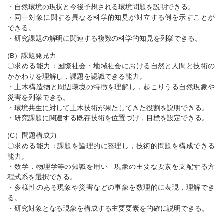
・自然環境の現状と今後予想される環境問題を説明できる。
・同一対象に関する異なる科学的知見が対立する例を示すことが
できる。
・研究課題の解明に関連する複数の科学的知見を列挙できる。
(B）課題発見力
〇求める能力：国際社会・地域社会における自然と人間と技術の
かかわりを理解し，課題を認識できる能力。
・土木構造物と周辺環境の特徴を理解し，起こりうる自然現象や
災害を列挙できる。
・環境共生に対して土木技術が果たしてきた役割を説明できる。
・研究課題に関連する既存技術を位置づけ，目標を設定できる。
(C）問題構成力
〇求める能力：課題を論理的に整理し，技術的問題を構成できる
能力。
・数学，物理学等の知識を用い，現象の主要な要素を支配する方
程式系を選択できる。
・多様性のある現象や災害などの事象を数理的に表現，理解でき
る。
・研究対象となる現象を構成する主要要素を的確に説明できる。