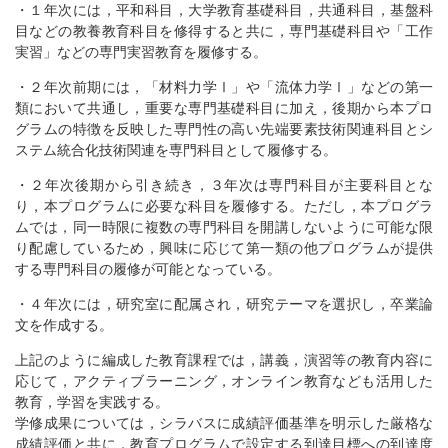
・１年次には，平和科目，大学教育基礎科目，共通科目，基盤科
目などの教養教育科目を修得すると共に，専門基礎科目や「工作
実習」などの専門実習教育を履修する。
・２年次前期には，「材料力学Ⅰ」や「流体力学Ⅰ」などの第一
類において共通し，重要な専門基礎科目に加え，後期から本プロ
グラムの特徴を反映した専門性の高い先端要素技術関連科目とシ
ステム統合化技術関連を専門科目として履修する。
・２年次後期から引き続き，３年次は専門科目が主要科目とな
り，本プログラムに必要な科目を履修する。ただし，本プログラ
ムでは，同一時限に複数の専門科目を開講しないように可能な限
り配慮しているため，興味に応じて第一類の他プログラムが提供
する専門科目の履修が可能となっている。
・４年次には，研究室に配属され，研究テーマを選択し，卒業論
文を作成する。
上記のように編成した教育課程では，講義，演習等の教育内容に
応じて，アクティブラーニング，オンライン教育なども活用した
教育，学習を実践する。
学修成果については，シラバスに成績評価基準を明示した厳格な
成績評価と共に，教育プログラムで設定する到達目標への到達度