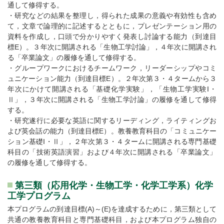
通して修得する。
・研究などの結果を整理し，得られた成果の意義や有効性も含め
て，文章で論理的に記述するとともに，プレゼンテーション用の
資料を作成し，口頭で分かりやすく発表し討論する能力（到達目
標E）。３年次に開講される「生物工学討論」，４年次に開講され
る「卒業論文」の履修を通して修得する。
・グループワークにおけるチームワーク，リーダーシップやコミ
ュニケーション能力（到達目標E）。２年次第３・４タームから３
年次にかけて開講される「基礎化学実験」，「生物工学実験I・
Ⅱ」，３年次に開講される「生物工学討論」の履修を通して修得
する。
・研究遂行に必要な英語に関するリーディング，ライティングお
よび英会話の能力（到達目標E）。教養教育科目の「コミュニケー
ション基礎I・Ⅱ」，２年次第３・４タームに開講される専門基礎
科目の「技術英語演習」および４年次に開講される「卒業論文」
の履修を通して修得する。
第三類（応用化学・生物工学・化学工学系）化学
工学プログラム
本プログラムの到達目標(A)～(E)を達成するために，第三類として
共通の教養教育科目と専門基礎科目，および本プログラム独自の