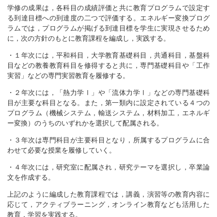
学修の成果は，各科目の成績評価と共に教育プログラムで設定す
る到達目標への到達度の二つで評価する。エネルギー変換プログ
ラムでは，プログラムが掲げる到達目標を学生に実現させるため
に，次の方針のもとに教育課程を編成し，実践する。
・１年次には，平和科目，大学教育基礎科目，共通科目，基盤科
目などの教養教育科目を修得すると共に，専門基礎科目や「工作
実習」などの専門実習教育を履修する。
・２年次には，「熱力学Ⅰ」や「流体力学Ⅰ」などの専門基礎科
目が主要な科目となる。また，第一類内に設定されている４つの
プログラム（機械システム，輸送システム，材料加工，エネルギ
ー変換）のうちのいずれかを選択して配属される。
・３年次は専門科目が主要科目となり，所属するプログラムに合
わせて必要な授業を履修していく。
・４年次には，研究室に配属され，研究テーマを選択し，卒業論
文を作成する。
上記のように編成した教育課程では，講義，演習等の教育内容に
応じて，アクティブラーニング，オンライン教育なども活用した
教育，学習を実践する。