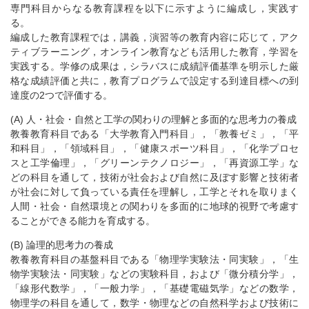
専門科目からなる教育課程を以下に示すように編成し，実践す
る。
編成した教育課程では，講義，演習等の教育内容に応じて，アク
ティブラーニング，オンライン教育なども活用した教育，学習を
実践する。学修の成果は，シラバスに成績評価基準を明示した厳
格な成績評価と共に，教育プログラムで設定する到達目標への到
達度の2つで評価する。
(A) 人・社会・自然と工学の関わりの理解と多面的な思考力の養成
教養教育科目である「大学教育入門科目」，「教養ゼミ」，「平
和科目」，「領域科目」，「健康スポーツ科目」，「化学プロセ
スと工学倫理」，「グリーンテクノロジー」，「再資源工学」な
どの科目を通して，技術が社会および自然に及ぼす影響と技術者
が社会に対して負っている責任を理解し，工学とそれを取りまく
人間・社会・自然環境との関わりを多面的に地球的視野で考慮す
ることができる能力を育成する。
(B) 論理的思考力の養成
教養教育科目の基盤科目である「物理学実験法・同実験」，「生
物学実験法・同実験」などの実験科目，および「微分積分学」，
「線形代数学」，「一般力学」，「基礎電磁気学」などの数学，
物理学の科目を通して，数学・物理などの自然科学および技術に