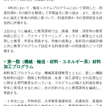
・ 4年次において，輸送システムプログラムにおいて習得した，到
達目標A～Eの能力を駆使して卒業論文に取り組み，また，提出さ
れた論文と発表の内容に基づいて，到達目標A～Eの習得状況を総
合的に評価する。
上記のように編成した教育課程では，講義，実験，演習等の教育
内容に応じて，アクティブラーニング，オンライン教育なども活
用した教育，学習を実践する。学修の成果は，各科目の成績評価
と共に教育プログラムで設定する到達目標への到達度の二つで評
価する。
第一類（機械・輸送・材料・エネルギー系）材料
加工プログラム
材料加工プログラムでは，機械系基礎教育とともに，新しい機能
性材料の設計・開発と利用技術，生産・加工原理とその応用など
に関する専門教育を行っている。プログラムが掲げる到達目標を
学生に実現させるために，次の方針のもとに教育課程を編成し，
実践する。
・１年次には，平和科目，大学教育基礎科目，共通科目，基盤科