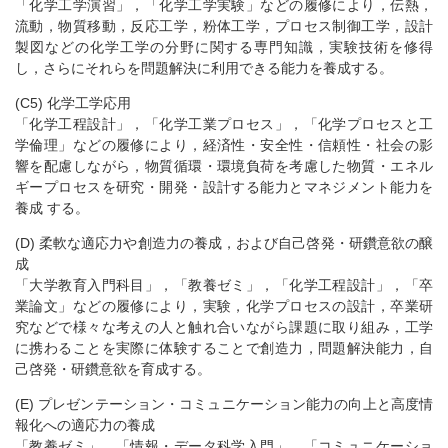
「化学工学演習」，「化学工学実験」などの履修により，伝熱，
流動，物質移動，反応工学，粉体工学，プロセス制御工学，設計
製図などの化学工学の分野に関する専門知識，実験技術を修得
し，さらにそれらを問題解決に利用できる能力を養成する。
(C5) 化学工学応用
「化学工程設計」，「化学工業プロセス」，「化学プロセスと工
学倫理」などの履修により，経済性・安全性・信頼性・社会の影
響を配慮しながら，物質循環・環境負荷を考慮した物質・エネル
ギープロセスを研究・開発・設計する能力とマネジメント能力を
養成 する。
(D) 柔軟な適応力や創造力の養成，および自己啓発・研鑽意欲の醸
成
「大学教育入門科目」，「教養ゼミ」，「化学工程設計」，「卒
業論文」などの履修により，実験，化学プロセスの設計，卒業研
究などで様々な考えの人と触れ合いながら課題に取り組み，工学
に携わることを実際に体験することで創造力，問題解決能力，自
己啓発・研鑽意欲を育成する。
(E) プレゼンテーション・コミュニケーション能力の向上と高度情
報化への適応力の養成
「教養ゼミ」，「情報・データ科学入門」，「コミュニケーショ