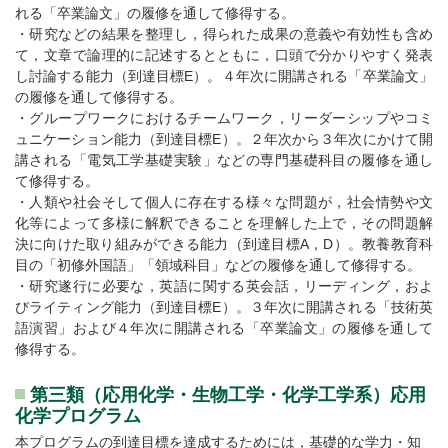
れる「卒業論文」の履修を通して修得する。
・研究などの結果を整理し，得られた成果の意義や有効性も含め
て，文章で論理的に記述するとともに，口頭で分かりやすく発表
し討論する能力（到達目標E）。４年次に開講される「卒業論文」
の履修を通して修得する。
・グループワークにおけるチームワーク，リーダーシップやコミ
ュニケーション能力（到達目標E）。２年次から３年次にかけて開
講される「電気工学基礎実験」などの専門基礎科目の履修を通し
て修得する。
・人類や社会そして個人に存在する様々な問題が，社会情勢や文
化等によって多様に解釈できることを理解した上で，その問題解
決に向けた取り組みができる能力（到達目標A，D）。教養教育科
目の「初修外国語」「領域科目」などの履修を通して修得する。
・研究遂行に必要な，英語に関する英会話，リーディング，およ
びライティング能力（到達目標E）。３年次に開講される「技術英
語演習」および４年次に開講される「卒業論文」の履修を通して
修得する。
第三類（応用化学・生物工学・化学工学系）応用
化学プログラム
本プログラムの到達目標を達成するためには，基礎的な学力・知