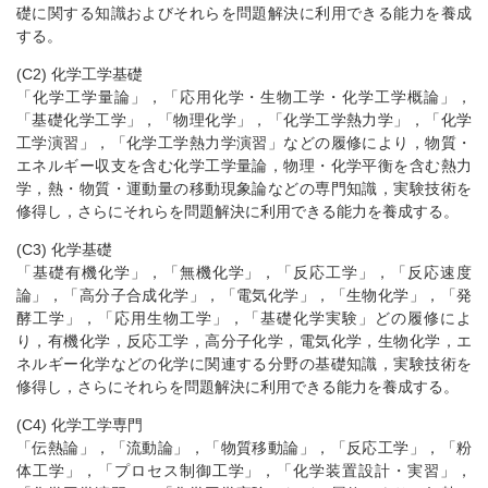
礎に関する知識およびそれらを問題解決に利用できる能力を養成
する。
(C2) 化学工学基礎
「化学工学量論」，「応用化学・生物工学・化学工学概論」，
「基礎化学工学」，「物理化学」，「化学工学熱力学」，「化学
工学演習」，「化学工学熱力学演習」などの履修により，物質・
エネルギー収支を含む化学工学量論，物理・化学平衡を含む熱力
学，熱・物質・運動量の移動現象論などの専門知識，実験技術を
修得し，さらにそれらを問題解決に利用できる能力を養成する。
(C3) 化学基礎
「基礎有機化学」，「無機化学」，「反応工学」，「反応速度
論」，「高分子合成化学」，「電気化学」，「生物化学」，「発
酵工学」，「応用生物工学」，「基礎化学実験」どの履修によ
り，有機化学，反応工学，高分子化学，電気化学，生物化学，エ
ネルギー化学などの化学に関連する分野の基礎知識，実験技術を
修得し，さらにそれらを問題解決に利用できる能力を養成する。
(C4) 化学工学専門
「伝熱論」，「流動論」，「物質移動論」，「反応工学」，「粉
体工学」，「プロセス制御工学」，「化学装置設計・実習」，