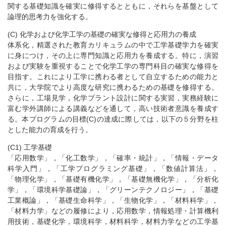
関する基礎知識を確実に修得するとともに，それらを基盤として
論理的思考力を強化する。
(C) 化学および化学工学の基礎の確実な修得と応用力の養成
体系化，精選された教育カリキュラムの中で工学基礎学力を確実
に身につけ，その上に専門知識と応用力を養成する。特に，演習
および実験を重視することで化学工学の専門科目の確実な修得を
目指す。これにより工学に携わる者として自立するための能力と
共に，大学院でより高度な研究に携わるための基礎を修得する。
さらに，工場見学，化学プラント設計に関する実習，実務経験に
富む学外講師による講義などを通して，高い技術者意識を養成す
る。本プログラムの目標(C)の達成に際しては，以下の５分野を柱
とした能力の育成を行う。
(C1) 工学基礎
「応用数学」，「化工数学」，「確率・統計」，「情報・データ
科学入門」，「工学プログラミング基礎」，「数値計算法」，
「物理化学」，「基礎有機化学」，「基礎無機化学」，「分析化
学」，「環境科学基礎論」，「グリーンテクノロジー」，「基礎
工業概論」，「基礎生命科学」，「生物化学」，「材料科学」，
「材料力学」などの履修により，応用数学，情報処理・計算機利
用技術，基礎化学，環境科学，材料科学，材料力学などの工学基