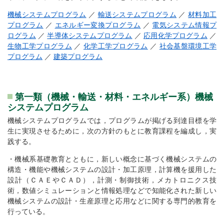
機械システムプログラム
／
輸送システムプログラム
／
材料加工
プログラム
／
エネルギー変換プログラム
／
電気システム情報プ
ログラム
／
半導体システムプログラム
／
応用化学プログラム
／
生物工学プログラム
／
化学工学プログラム
／
社会基盤環境工学
プログラム
／
建築プログラム
第一類（機械・輸送・材料・エネルギー系）機械
システムプログラム
機械システムプログラムでは，プログラムが掲げる到達目標を学
生に実現させるために，次の方針のもとに教育課程を編成し，実
践する。
・機械系基礎教育とともに，新しい概念に基づく機械システムの
構造・機能や機械システムの設計・加工原理，計算機を援用した
設計（ＣＡＥやＣＡＤ），計測・制御技術，メカトロニクス技
術，数値シミュレーションと情報処理などで知能化された新しい
機械システムの設計・生産原理と応用などに関する専門的教育を
行っている。