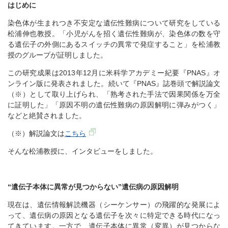
はじめに
染色体が生まれつき不安定な遺伝性難病について研究をしている
松浦伸也教授。「小児がんを招く遺伝性難病が、染色体の数を守
る遺伝子の外側にあるスイッチの異常で発症すること」を松浦教
授のグループが証明しました。
この研究成果は2013年12月に米科学アカデミー紀要『PNAS』オ
ンライン版に発表されました。続いて『PNAS』誌巻頭で解説論文
（※）として取り上げられ、「熟考された手法で因果関係を万全
に証明した」「原因不明の遺伝性難病の原因解明に弾みがつく」
などと絶賛されました。
（※）解説論文は
こちら
そんな松浦教授に、インタビューをしました。
“遺伝子本体に異常が見つからない”遺伝病の原因解明
現在は、遺伝情報解読機器（シーケンサー）の飛躍的な発展によ
って、遺伝病の原因となる遺伝子を次々に特定できる時代になっ
てきています。一方で、遺伝子本体に異常（変異）が見つからな