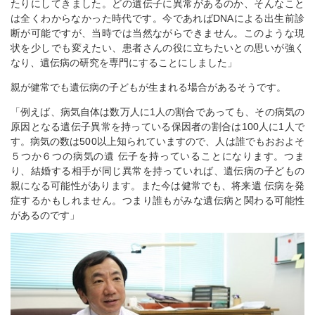
たりにしてきました。どの遺伝子に異常があるのか、そんなこと
は全くわからなかった時代です。今であればDNAによる出生前診
断が可能ですが、当時では当然ながらできません。このような現
状を少しでも変えたい、患者さんの役に立ちたいとの思いが強く
なり、遺伝病の研究を専門にすることにしました」
親が健常でも遺伝病の子どもが生まれる場合があるそうです。
「例えば、病気自体は数万人に1人の割合であっても、その病気の
原因となる遺伝子異常を持っている保因者の割合は100人に1人で
す。病気の数は500以上知られていますので、人は誰でもおおよそ
５つか６つの病気の遺 伝子を持っていることになります。つま
り、結婚する相手が同じ異常を持っていれば、遺伝病の子どもの
親になる可能性があります。また今は健常でも、将来遺 伝病を発
症するかもしれません。つまり誰もがみな遺伝病と関わる可能性
があるのです」