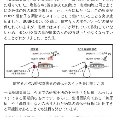
た通りでした。塩基をAに置き換えた細胞は、患者細胞と同じよう
に染色体の数の異常を来しました。さらに私たちは、この塩基が
BUBR1遺伝子を調節するスイッチとして働いていることを突き止
めました。BUBR1タンパク質は、健常な人の場合だと一定の量が
保たれていますが、患者ではスイッチが壊れていて作動していな
いため、タンパク質の量が健常の人の50％以下と少なくなってい
ることがわかりました」と先生。
健常者とPCS症候群患者の遺伝子スイッチを比較した図
一塩基編集法は、今までの研究手法の不完全さを払拭（ふっしょ
く）できる画期的なものです。さらに、生活習慣病である「糖尿
病」や「高血圧」などのありふれた病気の遺伝子解析に応用でき
る可能性があることでも注目を浴びています。