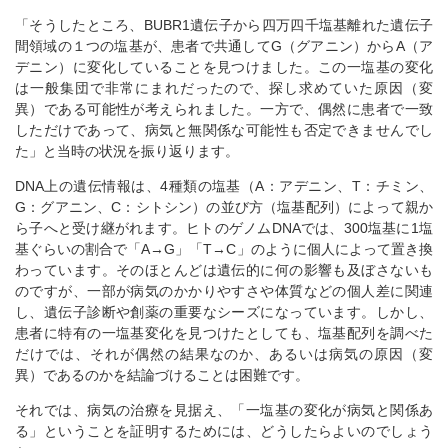
「そうしたところ、BUBR1遺伝子から四万四千塩基離れた遺伝子
間領域の１つの塩基が、患者で共通してG（グアニン）からA（ア
デニン）に変化していることを見つけました。この一塩基の変化
は一般集団で非常にまれだったので、探し求めていた原因（変
異）である可能性が考えられました。一方で、偶然に患者で一致
しただけであって、病気と無関係な可能性も否定できませんでし
た」と当時の状況を振り返ります。
DNA上の遺伝情報は、4種類の塩基（A：アデニン、T：チミン、
G：グアニン、C：シトシン）の並び方（塩基配列）によって親か
ら子へと受け継がれます。ヒトのゲノムDNAでは、300塩基に1塩
基ぐらいの割合で「A→G」「T→C」のように個人によって置き換
わっています。そのほとんどは遺伝的に何の影響も及ぼさないも
のですが、一部が病気のかかりやすさや体質などの個人差に関連
し、遺伝子診断や創薬の重要なシーズになっています。しかし、
患者に特有の一塩基変化を見つけたとしても、塩基配列を調べた
だけでは、それが偶然の結果なのか、あるいは病気の原因（変
異）であるのかを結論づけることは困難です。
それでは、病気の治療を見据え、「一塩基の変化が病気と関係あ
る」ということを証明するためには、どうしたらよいのでしょう