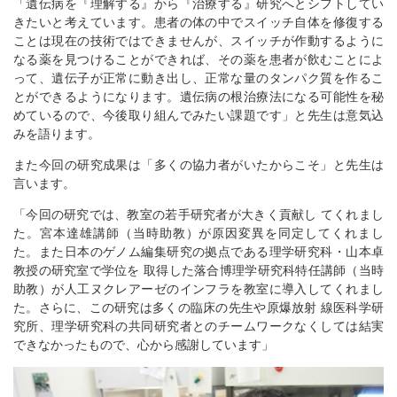
「遺伝病を『理解する』から『治療する』研究へとシフトしてい
きたいと考えています。患者の体の中でスイッチ自体を修復する
ことは現在の技術ではできませんが、スイッチが作動するように
なる薬を見つけることができれば、その薬を患者が飲むことによ
って、遺伝子が正常に動き出し、正常な量のタンパク質を作るこ
とができるようになります。遺伝病の根治療法になる可能性を秘
めているので、今後取り組んでみたい課題です」と先生は意気込
みを語ります。
また今回の研究成果は「多くの協力者がいたからこそ」と先生は
言います。
「今回の研究では、教室の若手研究者が大きく貢献し てくれまし
た。宮本達雄講師（当時助教）が原因変異を同定してくれまし
た。また日本のゲノム編集研究の拠点である理学研究科・山本卓
教授の研究室で学位を 取得した落合博理学研究科特任講師（当時
助教）が人工ヌクレアーゼのインフラを教室に導入してくれまし
た。さらに、この研究は多くの臨床の先生や原爆放射 線医科学研
究所、理学研究科の共同研究者とのチームワークなくしては結実
できなかったもので、心から感謝しています」