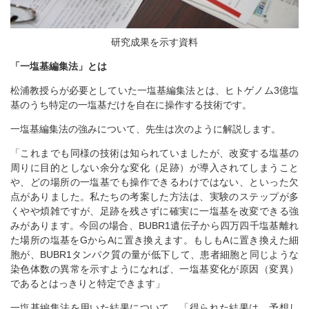
研究成果を示す資料
「一塩基編集法」とは
松浦教授らが必要としていた一塩基編集法とは、ヒトゲノム3億塩
基のうち特定の一塩基だけを自在に操作する技術です。
一塩基編集法の強みについて、先生は次のように解説します。
「これまでも同様の技術は知られていましたが、改変する塩基の
周りに目的としない余分な変化（足跡）が導入されてしまうこと
や、どの場所の一塩基でも操作できるわけではない、といった欠
点がありました。私たちの考案した方法は、実験のステップが多
くやや煩雑ですが、足跡を残さずに確実に一塩基を改変できる強
みがあります。今回の場合、BUBR1遺伝子から四万四千塩基離れ
た場所の塩基をGからAに置き換えます。もしもAに置き換えた細
胞が、BUBR1タンパク質の量が低下して、患者細胞と同じような
染色体数の異常を示すようになれば、一塩基変化が原因（変異）
であるとはっきりと特定できます」
一塩基編集法を用いた結果について、「得られた結果は、予想し