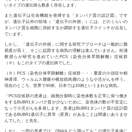
いタイプの遺伝病も数多く存在します。
また遺伝子は生命機能を発揮する「タンパク質の設計図」です
が、遺伝子以外の領域（「遺伝子の外側」）には、どのくらいの
タンパク質を細胞に供給するか調節する遺伝子スイッチが点在し
ています。
しかし、「遺伝子の外側」に関する研究アプローチは一般的に難
易度が高く、そこに起因する病気の理解は進んでいません。松浦
教授らが研究を進めていたPCS（染色分体早期解離）症候群
（※）もこのタイプの遺伝病でした。
（※）PCS（染色分体早期解離）症候群・・・重度の小頭症や精
神遅滞、ウィルムス腫瘍や横紋筋肉腫のような小児がんを伴う。
現在のところ、世界で40例、日本では20例というまれな病気。
「PCS症候群の患者は、細胞分裂時に染色体数を正常に保つ働き
をするBUBR1タンパク質が少ないために、染色体の数が不安定に
なって小児がんを多発します。患者はBUBR1タンパク質の設計図
であるBUBR1遺伝子に異常（変異）があることは間違いありませ
んでした」と先生。
しかし、一部の患者では、DNAをどう調べてもこの遺伝子本体に