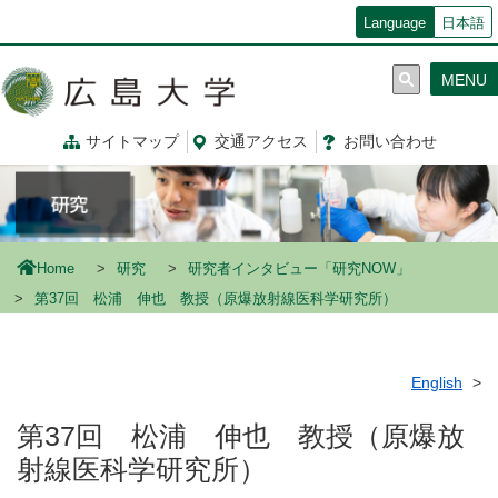
メ
Language
日本語
イ
ン
MENU
コ
ン
テ
サイトマップ
交通
アクセス
お問
い
合
わ
せ
ン
ツ
に
移
動
Home
研究
研究者インタビュー「研究NOW」
第37回 松浦 伸也 教授（原爆放射線医科学研究所）
English
第37回 松浦 伸也 教授（原爆放
射線医科学研究所）