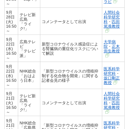
ラビ
～
9月
人間社会
テレビ新
28日
科学研究
広島
(火)
コメンテータとして出演
科
・
匹田
「ライ
16:50
篤准教授
ク!」
～
9月
広島テレ
大学病
22日
新型コロナウイルス感染症によ
ビ
院
・
正木
(水)
る腎臓病の重症化リスクについ
「テレビ
崇生教授
16:50
て解説
派」
～
9月
医系科学
22日
NHK総合
「新型コロナウイルスの増殖抑
研究科
・
(水)
「おはよ
制する化合物を開発」に関する
坂口剛正
16:50
う日本」
記者会見の様子
教授
～
9月
人間社会
テレビ新
21日
科学研究
広島
(火)
コメンテータとして出演
科
・
匹田
「ライ
16:50
篤准教授
ク!」
～
9月
NHK総合
医系科学
21日
「新型コロナウイルスの増殖抑
「広島県
研究科
・