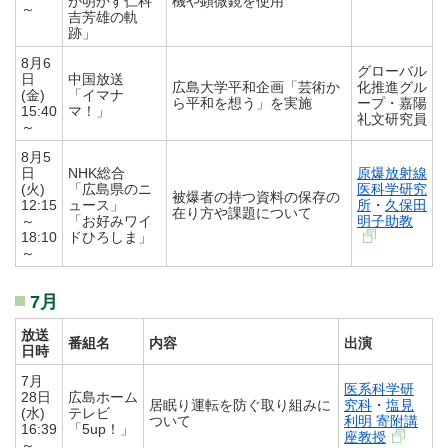
が明かす仁科
機や顕微鏡を使用
～
吉芳雄の軌
跡」
8月6
グローバル
日
中国放送
広島大学平和企画「芸術か
化推進グル
(金)
「イマナ
ら平和を想う」を実施
ープ・嘉陽
15:40
マ！」
礼文研究員
～
8月5
日
NHK総合
原爆放射線
(火)
「広島県のニ
医科学研究
被爆者の持つ資料の保存の
12:15
ュース」
所
・
久保田
在り方や課題について
～
「お好みワイ
明子助教
18:10
ドひろしま」
～
7月
放送
番組名
内容
出演
日時
7月
医系科学研
28日
広島ホーム
居眠り運転を防ぐ取り組みに
究科
・
塩見
(水)
テレビ
ついて
利明 寄附講
16:39
「5up！」
座教授
～