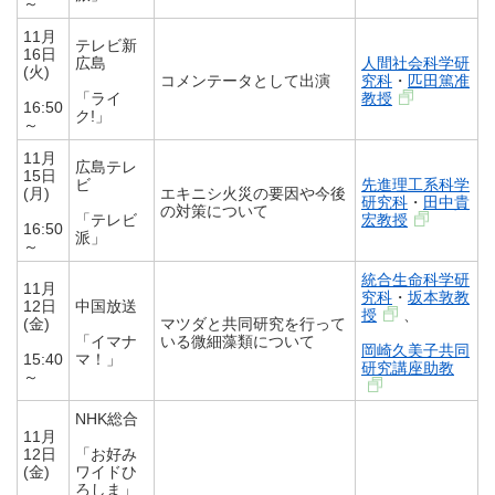
～
11月
テレビ新
16日
広島
人間社会科学研
(火)
コメンテータとして出演
究科
・
匹田篤准
「ライ
教授
16:50
ク!」
～
11月
広島テレ
15日
ビ
先進理工系科学
(月)
エキニシ火災の要因や今後
研究科
・
田中貴
の対策について
「テレビ
宏教授
16:50
派」
～
統合生命科学研
11月
究科
・
坂本敦教
12日
中国放送
授
、
(金)
マツダと共同研究を行って
「イマナ
いる微細藻類について
岡崎久美子共同
15:40
マ！」
研究講座助教
～
NHK総合
11月
12日
「お好み
(金)
ワイドひ
ろしま」