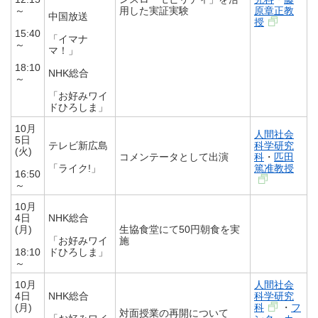
～
用した実証実験
原章正教
中国放送
授
15:40
「イマナ
～
マ！」
18:10
NHK総合
～
「お好みワイ
ドひろしま」
10月
人間社会
5日
テレビ新広島
科学研究
(火)
コメンテータとして出演
科
・
匹田
「ライク!」
篤准教授
16:50
～
10月
4日
NHK総合
(月)
生協食堂にて50円朝食を実
「お好みワイ
施
18:10
ドひろしま」
～
10月
人間社会
4日
NHK総合
科学研究
(月)
科
・
フ
対面授業の再開について