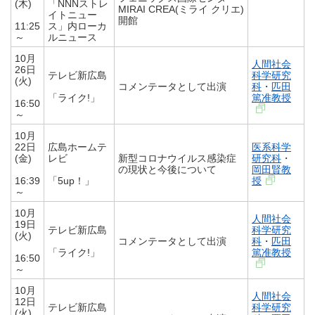
(木)
「NNNストレ
MIRAI CREA(ミライ クリエ)
イトニュー
開館
11:25
ス」内ローカ
～
ルニュース
10月
人間社会
26日
テレビ新広島
科学研究
(火)
コメンテータとして出演
科
・
匹田
「ライク!」
篤准教授
16:50
～
10月
22日
広島ホームテ
医系科学
(金)
レビ
新型コロナウイルス感染症
研究科
・
の現状と今後について
岡田賢教
16:39
「5up！」
授
～
10月
人間社会
19日
テレビ新広島
科学研究
(火)
コメンテータとして出演
科
・
匹田
「ライク!」
篤准教授
16:50
～
10月
人間社会
12日
テレビ新広島
科学研究
(火)