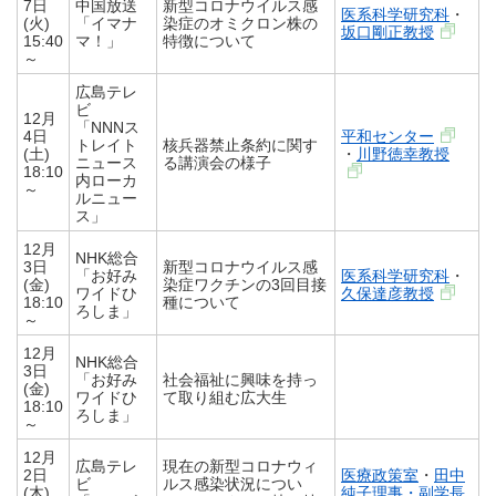
7日
中国放送
新型コロナウイルス感
医系科学研究科
・
(火)
「イマナ
染症のオミクロン株の
坂口剛正教授
15:40
マ！」
特徴について
～
広島テレ
ビ
12月
「NNNス
4日
平和センター
トレイト
核兵器禁止条約に関す
(土)
・
川野徳幸教授
ニュース
る講演会の様子
18:10
内ローカ
～
ルニュー
ス」
12月
NHK総合
3日
新型コロナウイルス感
「お好み
医系科学研究科
・
(金)
染症ワクチンの3回目接
ワイドひ
久保達彦教授
18:10
種について
ろしま」
～
12月
NHK総合
3日
「お好み
社会福祉に興味を持っ
(金)
ワイドひ
て取り組む広大生
18:10
ろしま」
～
12月
広島テレ
現在の新型コロナウィ
2日
医療政策室
・
田中
ビ
ルス感染状況につい
(木)
純子理事・副学長