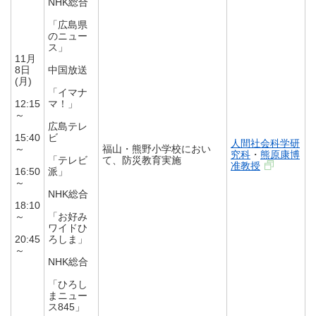
NHK総合
「広島県
のニュー
ス」
11月
8日
中国放送
(月)
「イマナ
12:15
マ！」
～
広島テレ
15:40
ビ
人間社会科学研
～
福山・熊野小学校におい
究科
・
熊原康博
「テレビ
て、防災教育実施
准教授
16:50
派」
～
NHK総合
18:10
～
「お好み
ワイドひ
20:45
ろしま」
～
NHK総合
「ひろし
まニュー
ス845」