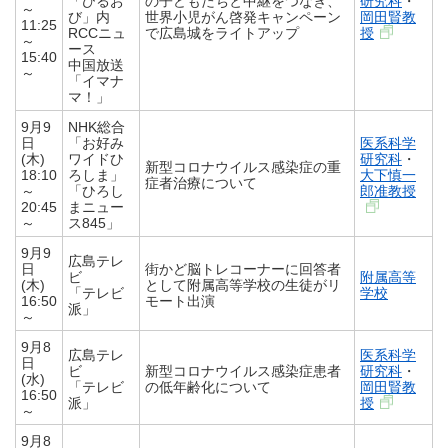
「ひるお
の子どもたちと中継をつなぎ、
研究科
・
～
び」内
世界小児がん啓発キャンペーン
岡田賢教
11:25
RCCニュ
で広島城をライトアップ
授
～
ース
15:40
中国放送
～
「イマナ
マ！」
9月9
NHK総合
日
「お好み
医系科学
(木)
ワイドひ
研究科
・
新型コロナウイルス感染症の重
18:10
ろしま」
大下慎一
症者治療について
～
「ひろし
郎准教授
20:45
まニュー
～
ス845」
9月9
広島テレ
日
街かど脳トレコーナーに回答者
ビ
附属高等
(木)
として附属高等学校の生徒がリ
「テレビ
学校
16:50
モート出演
派」
～
9月8
広島テレ
医系科学
日
ビ
新型コロナウイルス感染症患者
研究科
・
(水)
「テレビ
の低年齢化について
岡田賢教
16:50
派」
授
～
9月8