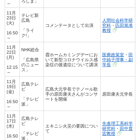
ろしま」
～
11月
テレビ新
23日
広島
人間社会科学研
(火)
コメンテータとして出演
究科
・
匹田篤准
「ライ
教授
16:50
ク!」
～
11月
NHK総合
22日
霞ホームカミングデーにお
医療政策室
・
田
(月)
「広島県
いて新型コロナウイルス感
中純子理事・副
のニュー
染症の後遺症について講演
学長
12:15
ス」
～
11月
広島テレ
19日
ビ
広島大元学長でテノール歌
(金)
手の原田康夫さんがコンサ
原田康夫元学長
「テレビ
ートを開催
16:50
派」
～
11月
広島テレ
17日
ビ
先進理工系科学
(水)
エキニシ火災の要因につい
研究科
・
田中貴
て
「テレビ
宏教授
16:50
派」