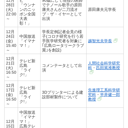
12月
ビ
90歳にして現役の医師
28日
「ウンナ
でテノール歌手の原田
(火)
ンのニッ
康夫さんが二刀流オ
原田康夫元学長
22:00
ポン全国
ブ・ザ・イヤーとして
～
大表
出演
彰！」
12月
学長定例記者会見の様
24日
中国放送
子(コロナ研究を行う若
(金)
「イマナ
手医学研究者を対象に
越智光夫学長
15:40
マ！」
｢広島ロータリークラブ
～
賞｣を創設)
12月
テレビ新
21日
人間社会科学研究
広島
コメンテータとして出
(火)
科
・
匹田篤准教授
「ライ
演
16:50
ク!」
～
12月
テレビ新
17日
先進理工系科学研
広島
3Dプリンターによる建
(金)
究科
・
半井健一郎
「ライ
設部材製作について
16:50
教授
ク!」
～
中国放送
「イマナ
12月
マ！」
15日
広島テレ