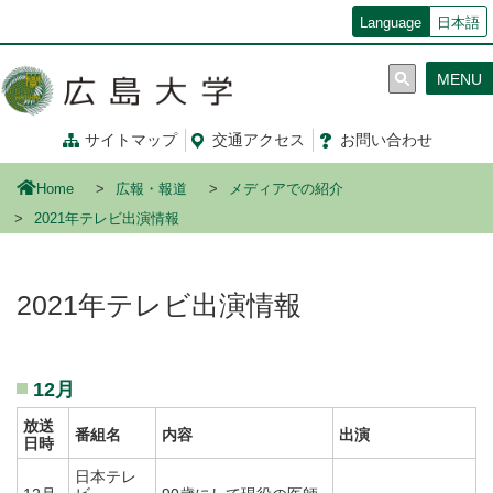
メ
Language
日本語
イ
ン
MENU
コ
ン
テ
サイトマップ
交通
アクセス
お問
い
合
わ
せ
ン
ツ
Home
広報・報道
メディアでの紹介
に
移
2021年テレビ出演情報
動
2021年テレビ出演情報
12月
放送
番組名
内容
出演
日時
日本テレ