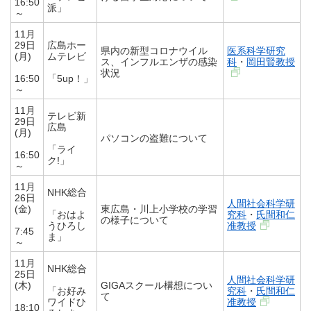
16:50
派」
～
11月
29日
広島ホー
県内の新型コロナウイル
医系科学研究
(月)
ムテレビ
ス、インフルエンザの感染
科
・
岡田賢教授
状況
16:50
「5up！」
～
11月
テレビ新
29日
広島
(月)
パソコンの盗難について
「ライ
16:50
ク!」
～
11月
NHK総合
26日
人間社会科学研
(金)
東広島・川上小学校の学習
「おはよ
究科
・
氏間和仁
の様子について
うひろし
准教授
7:45
ま」
～
11月
NHK総合
25日
人間社会科学研
(木)
GIGAスクール構想につい
「お好み
究科
・
氏間和仁
て
ワイドひ
准教授
18:10