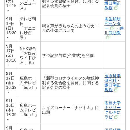
(火)
制する化合物を開発」に関する
のニュー
坂口剛正
12:15
記者会見の様子
ス」
教授
～
9月
テレビ朝
両生類研
19日
日
究センタ
鳴き声が赤ちゃんのようなカエ
(日)
「ナニコ
ー
・
井
ルの生体について
15:20
レ珍百
川武助教
～
景」
9月
NHK総合
17日
「お好み
(金)
学位記授与式(卒業式)を開催
ワイドひ
18:10
ろしま」
～
9月
医系科学
17日
広島ホー
「新型コロナウイルスの増殖抑
研究科
・
(金)
ムテレビ
制する化合物を開発」に関する
坂口剛正
16:39
「5up！」
記者会見の様子
教授
～
9月
広島大学
16日
広島ホー
クイズコーナー「ナゾトキ」に
ナゾサー
(木)
ムテレビ
出題
クルおに
16:39
「5up！」
ラビ
～
9月