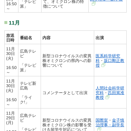
「テレビ
て、オミクロン株の特
16:50
派」
徴について
～
11月
放送
番組名
内容
出演
日時
11月
広島テレ
30日
ビ
新型コロナウイルスの変異
医系科学研究
(火)
株オミクロンの県内への影
科
・
坂口剛正教
「テレビ
響について
授
16:50
派」
～
11月
テレビ新
30日
広島
人間社会科学研
(火)
コメンテータとして出演
究科
・
匹田篤准
「ライ
教授
16:50
ク!」
～
11月
広島テレ
29日
ビ
新型コロナウイルスの変異
国際室
・
金子慎
(月)
株オミクロン株の影響を受
治理事・副学長
「テレビ
ける留学生対応について