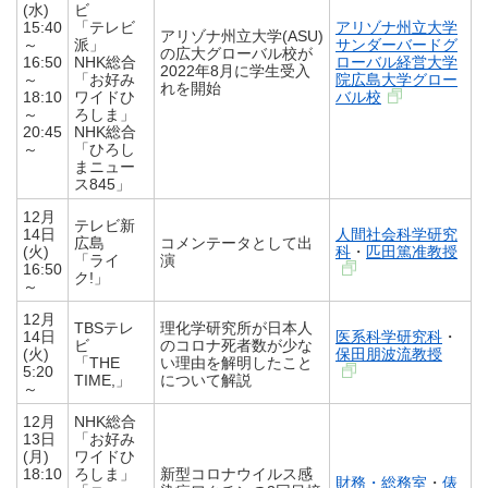
(水)
ビ
15:40
「テレビ
アリゾナ州立大学
アリゾナ州立大学(ASU)
～
派」
サンダーバードグ
の広大グローバル校が
16:50
NHK総合
ローバル経営大学
2022年8月に学生受入
～
「お好み
院広島大学グロー
れを開始
18:10
ワイドひ
バル校
～
ろしま」
20:45
NHK総合
～
「ひろし
まニュー
ス845」
12月
テレビ新
14日
人間社会科学研究
広島
コメンテータとして出
(火)
科
・
匹田篤准教授
「ライ
演
16:50
ク!」
～
12月
TBSテレ
理化学研究所が日本人
14日
医系科学研究科
・
ビ
のコロナ死者数が少な
(火)
保田朋波流教授
「THE
い理由を解明したこと
5:20
TIME,」
について解説
～
12月
NHK総合
13日
「お好み
(月)
ワイドひ
18:10
ろしま」
新型コロナウイルス感
財務・総務室
・
俵