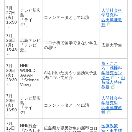
7月
テレビ新広
人間社会科
27日
島
学研究科
・
(火)
コメンテータとして出演
「ライ
匹田篤准教
16:50
ク!」
授
～
7月
26日
広島テレビ
コロナ禍で留学できない学生
(月)
「テレビ
広島大学生
の思い
15:48
派」
～
脳・ここ
7月
NHK
ろ・感性科
20日
WORLD
AIを用いた抗うつ薬効果予測
学研究セン
(火)
JAPAN
法について紹介
ター
・
山
23:30
「Science
脇成人特任
～
View」
教授
7月
テレビ新広
人間社会科
20日
島
学研究科
・
(火)
コメンテータとして出演
「ライ
匹田篤准教
16:50
ク!」
授
～
7月
NHK総合
医療政策
15日
広島県が県民対象の新型コロ
「ひろしま
室
・
田中純