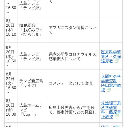
て
～
広島テレビ
16:50
「テレビ派」
～
8月
26日
NHK総合
アフガニスタン情勢につい
(木)
「お好みワイ
て
18:10
ドひろしま」
～
8月
26日
医系科学研
広島テレビ
県内の新型コロナウイルス
(木)
究科
・
久保
「テレビ派」
感染拡大について
16:50
達彦教
～
8月
人間社会科
24日
テレビ新広島
学研究科
・
(火)
コメンテータとして出演
「ライク!」
匹田篤准教
16:50
授
～
8月
先進理工系
20日
広島ホームテ
広島土砂災害から7年を経
科学研究
(金)
レビ
て、都市計画などの見直し
科
・
藤原章
16:39
「5up！」
正教授
～