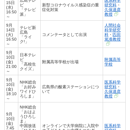
広島テレ
医系科学
15日
ビ
新型コロナウイルス感染症の重
研究科
・
(水)
「テレビ
症化対策
久保達彦
16:50
派」
教授
～
9月
人間社会
テレビ新
14日
科学研究
広島
(火)
コメンテータとして出演
科
・
匹田
「ライ
16:50
篤准教授
ク!」
～
9月
日本テレ
10日
ビ
附属高等
(金)
附属高等学校が出場
「高校生
学校
21:00
クイズ」
～
9月
NHK総合
医系科学
10日
「お好み
広島県の酸素ステーションにつ
研究科
・
(金)
ワイドひ
いて
久保達彦
18:10
ろしま」
教授
～
NHK総合
「おはよ
9月
うひろし
10日
ま」
(金)
中国放送
オンラインで大学病院に入院中
医系科学
7:45