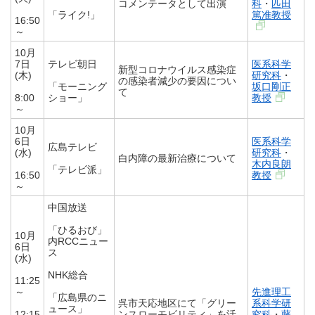
コメンテータとして出演
科
・
匹田
「ライク!」
篤准教授
16:50
～
10月
7日
テレビ朝日
医系科学
新型コロナウイルス感染症
(木)
研究科
・
の感染者減少の要因につい
「モーニング
坂口剛正
て
8:00
ショー」
教授
～
10月
6日
医系科学
広島テレビ
(水)
研究科
・
白内障の最新治療について
木内良朗
「テレビ派」
16:50
教授
～
中国放送
「ひるおび」
10月
内RCCニュー
6日
ス
(水)
NHK総合
11:25
～
先進理工
「広島県のニ
呉市天応地区にて「グリー
系科学研
ュース」
12:15
ンスローモビリティ」を活
究科
・
藤