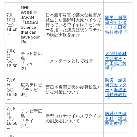
NHK
WORLD
7月
日本豪雨災害で甚大な被害が
JAPAN
防災・減災
10日
発生した熊野町大原ハイツで
「BOSAI：
研究センタ
(土)
行っているワイヤレスセンサ
Science
ー
・
土田孝
14:40
ーを用いた渓流監視システム
that can
特任教授
～
の検証実験を紹介
save your
life」
7月6
テレビ新広
人間社会科
日
島
学研究科
・
(火)
コメンテータとして出演
「ライ
匹田篤准教
16:50
ク!」
授
～
7月6
防災・減災
日
広島テレビ
研究センタ
西日本豪雨災害の復興状況と
(火)
「テレビ
ー
・
海堀正
防災対策について
15:48
派」
博特任教授
～
7月5
テレビ新広
日
医系科学研
島
新型コロナウイルスワクチン
(月)
究科
・
坂口
「ライ
の副反応について
16:50
剛正教授
ク!」
～