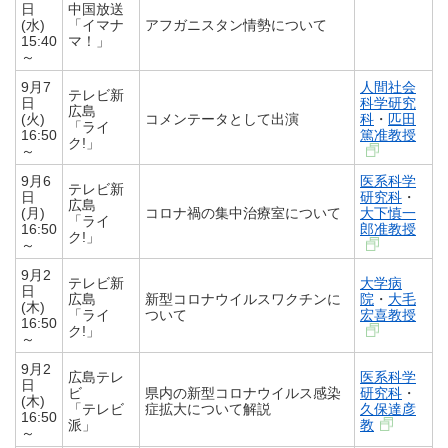
日
中国放送
(水)
「イマナ
アフガニスタン情勢について
15:40
マ！」
～
9月7
人間社会
テレビ新
日
科学研究
広島
(火)
コメンテータとして出演
科
・
匹田
「ライ
16:50
篤准教授
ク!」
～
9月6
医系科学
テレビ新
日
研究科
・
広島
(月)
コロナ禍の集中治療室について
大下慎一
「ライ
16:50
郎准教授
ク!」
～
9月2
テレビ新
大学病
日
広島
新型コロナウイルスワクチンに
院
・
大毛
(木)
「ライ
ついて
宏喜教授
16:50
ク!」
～
9月2
広島テレ
医系科学
日
ビ
県内の新型コロナウイルス感染
研究科
・
(木)
「テレビ
症拡大について解説
久保達彦
16:50
派」
教
～