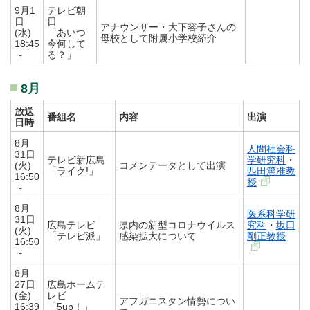
9月1
テレビ朝
日
日
アナウンサー・大下容子さんの
(水)
「あいつ
母校として附属小学校紹介
18:45
今何して
～
る？」
8月
放送
番組名
内容
出演
日時
8月
人間社会科
31日
テレビ新広島
学研究科
・
(火)
コメンテータとして出演
「ライク!」
匹田篤准教
16:50
授
～
8月
医系科学研
31日
広島テレビ
県内の新型コロナウイルス
究科
・
坂口
(火)
「テレビ派」
感染拡大について
剛正教授
16:50
～
8月
27日
広島ホームテ
(金)
レビ
アフガニスタン情勢につい
16:39
「5up！」