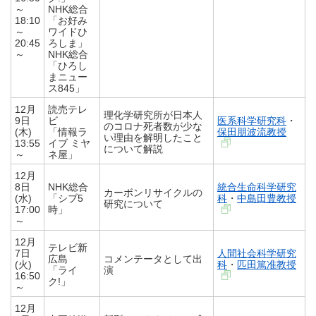
～
NHK総合
18:10
「お好み
～
ワイドひ
20:45
ろしま」
～
NHK総合
「ひろし
まニュー
ス845」
12月
読売テレ
理化学研究所が日本人
9日
ビ
医系科学研究科
・
のコロナ死者数が少な
(木)
「情報ラ
保田朋波流教授
い理由を解明したこと
13:55
イブ ミヤ
について解説
～
ネ屋」
12月
8日
NHK総合
統合生命科学研究
カーボンリサイクルの
(水)
「シブ5
科
・
中島田豊教授
研究について
17:00
時」
～
12月
テレビ新
7日
人間社会科学研究
広島
コメンテータとして出
(火)
科
・
匹田篤准教授
「ライ
演
16:50
ク!」
～
12月