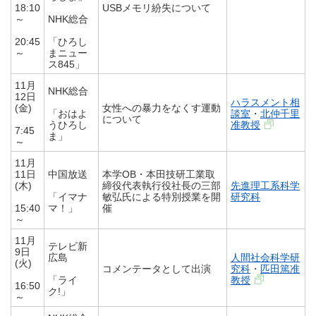
18:10
USBメモリ紛失について
～
NHK総合
20:45
「ひろし
～
まニュー
ス845」
11月
NHK総合
12日
ハラスメント相
(金)
女性への暴力をなくす運動
「おはよ
談室
・
北仲千里
について
うひろし
准教授
7:45
ま」
～
11月
11日
中国放送
本学OB・本田技研工業取
(木)
締役代表執行役社長の三部
先進理工系科学
「イマナ
敏弘氏による特別授業を開
研究科
15:40
マ！」
催
～
11月
テレビ新
9日
広島
人間社会科学研
(火)
コメンテータとして出演
究科
・
匹田篤准
「ライ
教授
16:50
ク!」
～