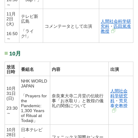
～
11月
テレビ新
2日
広島
人間社会科学研
(火)
コメンテータとして出演
究科
・
匹田篤准
「ライ
教授
16:50
ク!」
～
10月
放送
番組名
内容
出演
日時
NHK WORLD
JAPAN
10月
人間社会
31日
「Prayers for
奈良東大寺二月堂の伝統行
科学研究
(日)
the
事「お水取り」と敦煌の儀
科
・
荒見
Pandemic:
礼の関係について
泰史教授
23:30
1,300 Years
～
of Ritual at
Todaiji」
10月
日本テレビ
28日
フェニックス国際センター