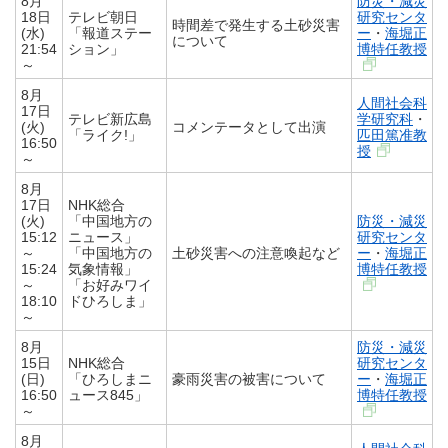
8月
防災・減災
18日
テレビ朝日
研究センタ
時間差で発生する土砂災害
(水)
「報道ステー
ー
・
海堀正
について
21:54
ション」
博特任教授
～
8月
人間社会科
17日
テレビ新広島
学研究科
・
(火)
コメンテータとして出演
「ライク!」
匹田篤准教
16:50
授
～
8月
17日
NHK総合
(火)
「中国地方の
防災・減災
15:12
ニュース」
研究センタ
～
「中国地方の
土砂災害への注意喚起など
ー
・
海堀正
15:24
気象情報」
博特任教授
～
「お好みワイ
18:10
ドひろしま」
～
8月
防災・減災
15日
NHK総合
研究センタ
(日)
「ひろしまニ
豪雨災害の被害について
ー
・
海堀正
16:50
ュース845」
博特任教授
～
8月