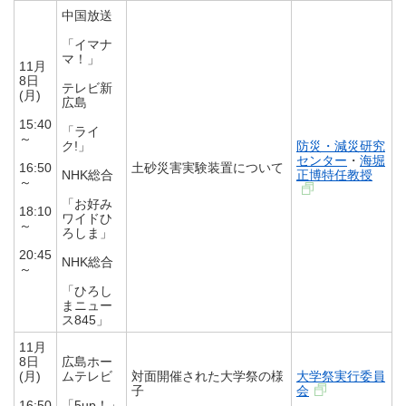
中国放送
「イマナ
マ！」
11月
8日
テレビ新
(月)
広島
15:40
「ライ
～
ク!」
防災・減災研究
センター
・
海堀
16:50
土砂災害実験装置について
NHK総合
正博特任教授
～
「お好み
18:10
ワイドひ
～
ろしま」
20:45
NHK総合
～
「ひろし
まニュー
ス845」
11月
8日
広島ホー
(月)
ムテレビ
対面開催された大学祭の様
大学祭実行委員
子
会
16:50
「5up！」