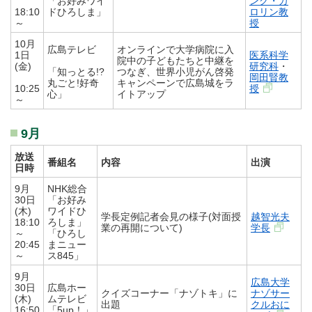
「お好みワイ
ンク・カ
18:10
ドひろしま」
ロリン教
～
授
10月
広島テレビ
オンラインで大学病院に入
1日
医系科学
院中の子どもたちと中継を
(金)
研究科
・
「知っとる!?
つなぎ、世界小児がん啓発
岡田賢教
丸ごと!好奇
キャンペーンで広島城をラ
10:25
授
心」
イトアップ
～
9月
放送
番組名
内容
出演
日時
9月
NHK総合
30日
「お好み
(木)
ワイドひ
学長定例記者会見の様子(対面授
越智光夫
18:10
ろしま」
業の再開について)
学長
～
「ひろし
20:45
まニュー
～
ス845」
9月
広島大学
30日
広島ホー
クイズコーナー「ナゾトキ」に
ナゾサー
(木)
ムテレビ
出題
クルおに
16:50
「5up！」