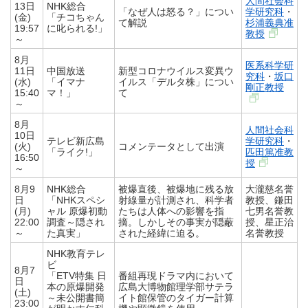
人間社会科
13日
NHK総合
「なぜ人は怒る？」につい
学研究科
・
(金)
「チコちゃん
て解説
杉浦義典准
19:57
に叱られる!」
教授
～
8月
医系科学研
11日
中国放送
新型コロナウイルス変異ウ
究科
・
坂口
(水)
「イマナ
イルス「デルタ株」につい
剛正教授
15:40
マ！」
て
～
8月
人間社会科
10日
テレビ新広島
学研究科
・
(火)
コメンテータとして出演
「ライク!」
匹田篤准教
16:50
授
～
8月9
NHK総合
被爆直後、被爆地に残る放
大瀧慈名誉
日
「NHKスペシ
射線量が計測され、科学者
教授、鎌田
(月)
ャル 原爆初動
たちは人体への影響を指
七男名誉教
22:00
調査～隠され
摘。しかしその事実が隠蔽
授、星正治
～
た真実」
された経緯に迫る。
名誉教授
NHK教育テレ
ビ
8月7
「ETV特集 日
番組再現ドラマ内において
日
本の原爆開発
広島大博物館理学部サテラ
(土)
～未公開書簡
イト館保管のタイガー計算
23:00