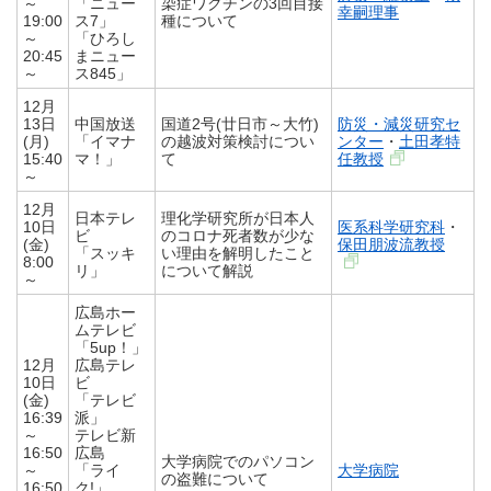
～
「ニュー
染症ワクチンの3回目接
幸嗣理事
19:00
ス7」
種について
～
「ひろし
20:45
まニュー
～
ス845」
12月
13日
中国放送
国道2号(廿日市～大竹)
防災・減災研究セ
(月)
「イマナ
の越波対策検討につい
ンター
・
土田孝特
15:40
マ！」
て
任教授
～
12月
日本テレ
理化学研究所が日本人
10日
医系科学研究科
・
ビ
のコロナ死者数が少な
(金)
保田朋波流教授
「スッキ
い理由を解明したこと
8:00
リ」
について解説
～
広島ホー
ムテレビ
「5up！」
12月
広島テレ
10日
ビ
(金)
「テレビ
16:39
派」
～
テレビ新
16:50
広島
大学病院でのパソコン
～
「ライ
大学病院
の盗難について
16:50
ク!」