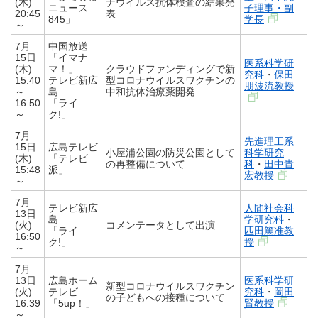
(木)
ナウイルス抗体検査の結果発
ニュース
子理事・副
20:45
表
845」
学長
～
7月
中国放送
15日
「イマナ
医系科学研
(木)
マ！」
クラウドファンディングで新
究科
・
保田
15:40
テレビ新広
型コロナウイルスワクチンの
朋波流教授
～
島
中和抗体治療薬開発
16:50
「ライ
～
ク!」
7月
先進理工系
15日
広島テレビ
小屋浦公園の防災公園として
科学研究
(木)
「テレビ
の再整備について
科
・
田中貴
15:48
派」
宏教授
～
7月
テレビ新広
人間社会科
13日
島
学研究科
・
(火)
コメンテータとして出演
「ライ
匹田篤准教
16:50
ク!」
授
～
7月
13日
広島ホーム
医系科学研
新型コロナウイルスワクチン
(火)
テレビ
究科
・
岡田
の子どもへの接種について
16:39
「5up！」
賢教授
～