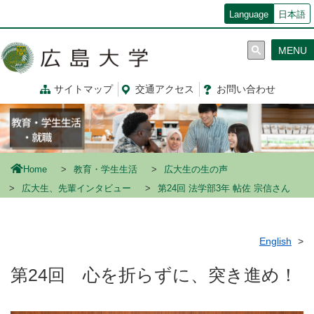
メ
Language
日本語
イ
ン
MENU
コ
ン
テ
サイトマップ
交通
アクセス
お問
い
合
わ
せ
ン
ツ
に
移
動
Home
教育・学生生活
広大生の生の声
広大生、先輩インタビュー
第24回 法学部3年 帖佐 宗信さん
English
第24回 心を折らずに、突き進め！