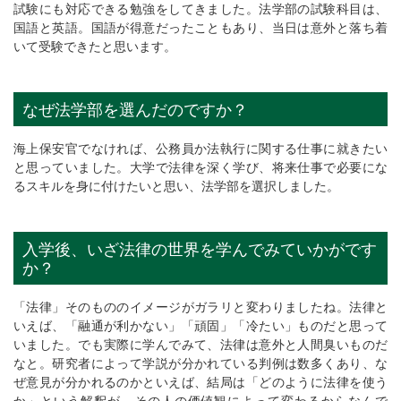
試験にも対応できる勉強をしてきました。法学部の試験科目は、
国語と英語。国語が得意だったこともあり、当日は意外と落ち着
いて受験できたと思います。
なぜ法学部を選んだのですか？
海上保安官でなければ、公務員か法執行に関する仕事に就きたい
と思っていました。大学で法律を深く学び、将来仕事で必要にな
るスキルを身に付けたいと思い、法学部を選択しました。
入学後、いざ法律の世界を学んでみていかがです
か？
「法律」そのもののイメージがガラリと変わりましたね。法律と
いえば、「融通が利かない」「頑固」「冷たい」ものだと思って
いました。でも実際に学んでみて、法律は意外と人間臭いものだ
なと。研究者によって学説が分かれている判例は数多くあり、な
ぜ意見が分かれるのかといえば、結局は「どのように法律を使う