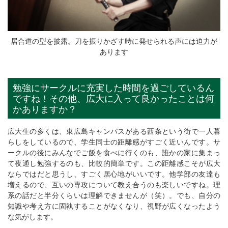
居合道の型を披露。刀を振りかざす時に発せられる声には迫力が
あります
勉強にサークルに充実した時間を過ごしているん
ですね！その他、広大に入って良かったことは何
かありますか？
広大生の多くは、東広島キャンパスがある西条という街で一人暮
らしをしているので、学生同士の距離感がすごく近いんです。サ
ークルの後にみんなでご飯を食べに行くのも、誰かの家に集まっ
て夜通し勉強するのも、比較的簡単です。この距離感こそが広大
ならではだと思うし、すごく居心地がいいです。他学部の友達も
増えるので、互いの専攻について教え合うのも楽しいですね。理
系の話だと半分くらいは理解できませんが（笑）。でも、自分の
知識や考え方に固執することがなくなり、視野が広くなったよう
な気がします。