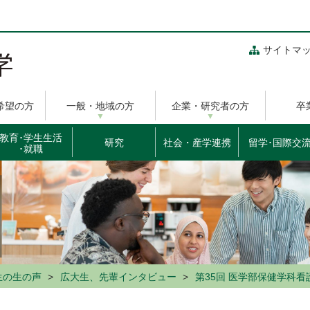
サイトマ
希望の方
一般・地域の方
企業・研究者の方
卒
教育･学生生活
研究
社会・産学連携
留学･国際交
･就職
生の生の声
広大生、先輩インタビュー
第35回 医学部保健学科看