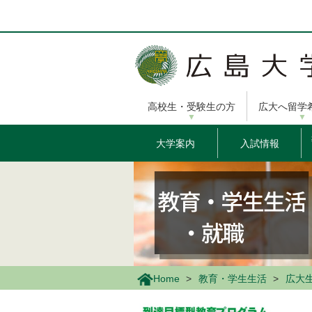
メ
イ
ン
コ
ン
テ
ン
高校生・受験生の方
広大へ留学
ツ
に
移
大学案内
入試情報
動
Home
教育・学生生活
広大