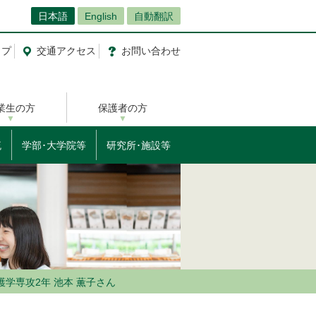
日本語
English
自動翻訳
ップ
交通
アクセス
お問
い
合
わ
せ
業生の方
保護者の方
流
学部･大学院等
研究所･施設等
護学専攻2年 池本 薫子さん