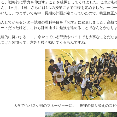
てる、戦略的に学力を伸ばす」ことを後押ししてくれました。これが転
ろん、1ヵ月、1日、さらには1つの授業にまで目標を定めました。一つ
ついたし、つまずいても中・長期の計画が定まっていたので、軌道修正
浪人してからセンター試験の理科科目を『化学』に変更しました。高校
タートだったけど、これも計画通りに勉強を進めることでなんとかなり
戦略的に努力する――。今やっている部活やバイトでも大事なことだな
につけた習慣って、意外と後々効いてくるもんですね。
大学でもバスケ部のマネージャーに。「攻守の切り替えのスピ