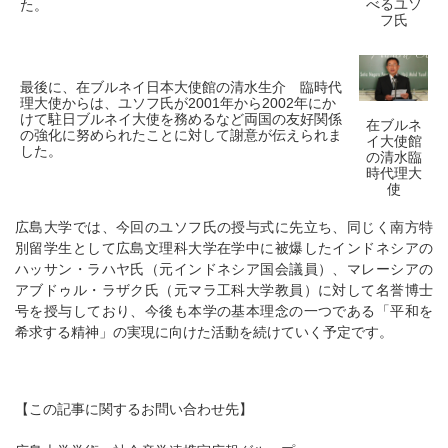
べるユソ
た。
フ氏
最後に、在ブルネイ日本大使館の清水生介 臨時代
理大使からは、ユソフ氏が2001年から2002年にか
けて駐日ブルネイ大使を務めるなど両国の友好関係
在ブルネ
の強化に努められたことに対して謝意が伝えられま
イ大使館
した。
の清水臨
時代理大
使
広島大学では、今回のユソフ氏の授与式に先立ち、同じく南方特
別留学生として広島文理科大学在学中に被爆したインドネシアの
ハッサン・ラハヤ氏（元インドネシア国会議員）、マレーシアの
アブドゥル・ラザク氏（元マラ工科大学教員）に対して名誉博士
号を授与しており、今後も本学の基本理念の一つである「平和を
希求する精神」の実現に向けた活動を続けていく予定です。
【この記事に関するお問い合わせ先】