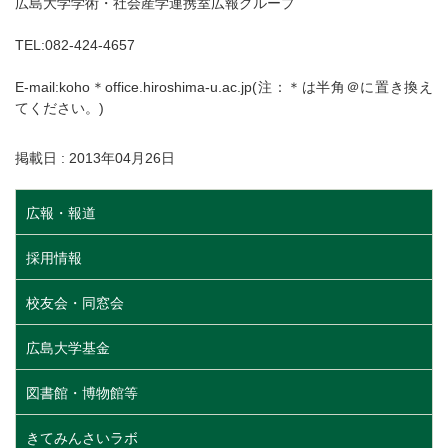
広島大学学術・社会産学連携室広報グループ
TEL:082-424-4657
E-mail:koho＊office.hiroshima-u.ac.jp(注：＊は半角＠に置き換え
てください。)
掲載日 : 2013年04月26日
広報・報道
採用情報
校友会・同窓会
広島大学基金
図書館・博物館等
きてみんさいラボ