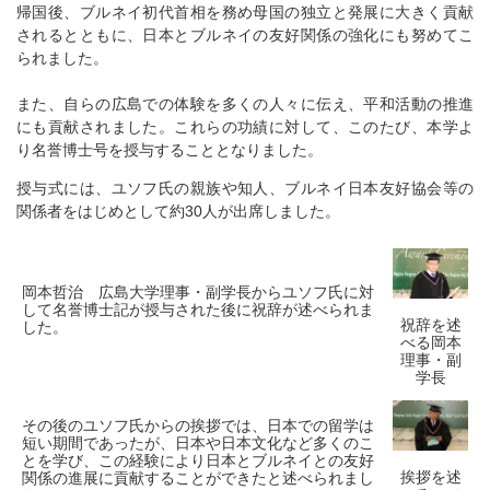
帰国後、ブルネイ初代首相を務め母国の独立と発展に大きく貢献
されるとともに、日本とブルネイの友好関係の強化にも努めてこ
られました。
また、自らの広島での体験を多くの人々に伝え、平和活動の推進
にも貢献されました。これらの功績に対して、このたび、本学よ
り名誉博士号を授与することとなりました。
授与式には、ユソフ氏の親族や知人、ブルネイ日本友好協会等の
関係者をはじめとして約30人が出席しました。
岡本哲治 広島大学理事・副学長からユソフ氏に対
して名誉博士記が授与された後に祝辞が述べられま
祝辞を述
した。
べる岡本
理事・副
学長
その後のユソフ氏からの挨拶では、日本での留学は
短い期間であったが、日本や日本文化など多くのこ
とを学び、この経験により日本とブルネイとの友好
挨拶を述
関係の進展に貢献することができたと述べられまし