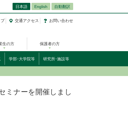
日本語
English
自動翻訳
ップ
交通
アクセス
お問
い
合
わ
せ
業生の方
保護者の方
流
学部･大学院等
研究所･施設等
セミナーを開催しまし