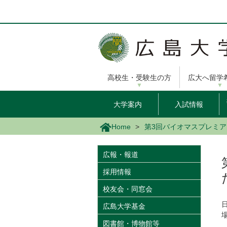
メ
イ
ン
コ
ン
テ
ン
高校生・受験生の方
広大へ留学
ツ
に
移
大学案内
入試情報
動
Home
第3回バイオマスプレミ
広報・報道
採用情報
校友会・同窓会
日
広島大学基金
図書館・博物館等