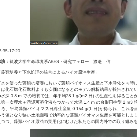
6:35-17:20
講演
：筑波大学生命環境系ABES・研究フェロー 渡邉 信
「藻類培養と下水処理の統合によるバイオ原油生産」
下水を使った藻類の培養において藻類バイオマス生産と下水浄化を同時
トは化石燃化石燃料よりも安価になるとのモデル解析結果が報告されて
水深 0.8 m での培養では、年平均28.1 g/(m2 日) の生産性を得ることができま
に第一次理水＋汚泥可溶化液をつかって水深 1.4 m の台形円柱型 2 m
ころ、平均藻類バイオマス日総生産量 0.154 g/(L 日)が得られ、これを面積
いう値となり狭い土地面積で効率的な藻類バイオマス生産を可能としま
えつつ、藻類バイオ原油の実用化にむけた私たちの国内外での取り組み