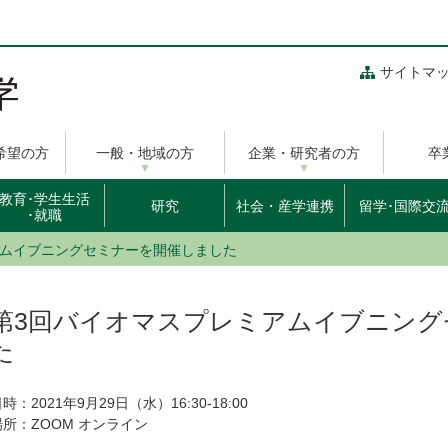
サイトマ
希望の方
一般・地域の方
企業・研究者の方
卒
教育･学生生活
研究
社会・産学連携
留学･国際交
･就職
アムイブニングセミナーを開催しました
第3回バイオマスプレミアムイブニング
た
時：2021年9月29日（水）16:30-18:00
場所：ZOOM オンライン