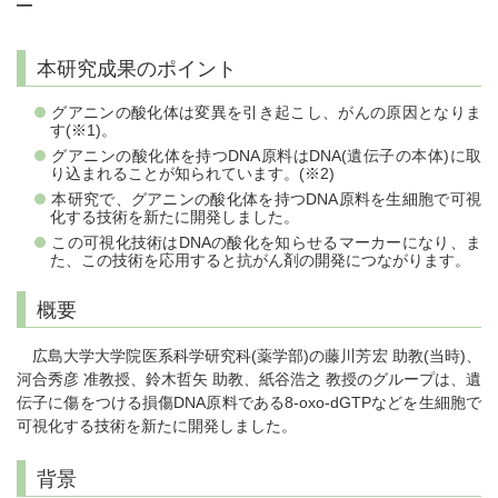
–
本研究成果のポイント
グアニンの酸化体は変異を引き起こし、がんの原因となりま
す(※1)。
グアニンの酸化体を持つDNA原料はDNA(遺伝子の本体)に取
り込まれることが知られています。(※2)
本研究で、グアニンの酸化体を持つDNA原料を生細胞で可視
化する技術を新たに開発しました。
この可視化技術はDNAの酸化を知らせるマーカーになり、ま
た、この技術を応用すると抗がん剤の開発につながります。
概要
広島大学大学院医系科学研究科(薬学部)の藤川芳宏 助教(当時)、
河合秀彦 准教授、鈴木哲矢 助教、紙谷浩之 教授のグループは、遺
伝子に傷をつける損傷DNA原料である8-oxo-dGTPなどを生細胞で
可視化する技術を新たに開発しました。
背景