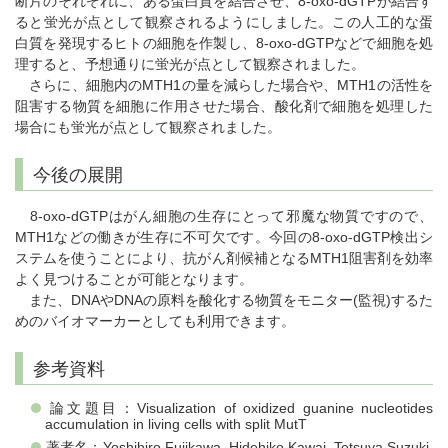
断片のそれぞれに、ある蛋白質を結合させ、8-oxo-dGTPが結合す
ると蛍光が点として観察されるようにしました。この人工的な蛋
白質を発現するヒトの細胞を作製し、8-oxo-dGTPなどで細胞を処
理すると、予想通りに蛍光が点として観察されました。
さらに、細胞内のMTH1の量を減らした場合や、MTH1の活性を
阻害する物質を細胞に作用させた場合、酸化剤で細胞を処理した
場合にも蛍光が点として観察されました。
今後の展開
8-oxo-dGTPはがん細胞の生存にとって邪魔な物質ですので、
MTH1などの働きが生存に不可欠です。今回の8-oxo-dGTP検出シ
ステムを使うことにより、抗がん剤候補となるMTH1阻害剤を効率
よく見つけることが可能となります。
また、DNAやDNAの原料を酸化する物質をモニター(監視)するた
めのバイオマーカーとしても利用できます。
参考資料
論文題目：Visualization of oxidized guanine nucleotides
accumulation in living cells with split MutT
著者名：Yoshihiro Fujikawa, Hidehiko Kawai, Tetsuya Suzuki,