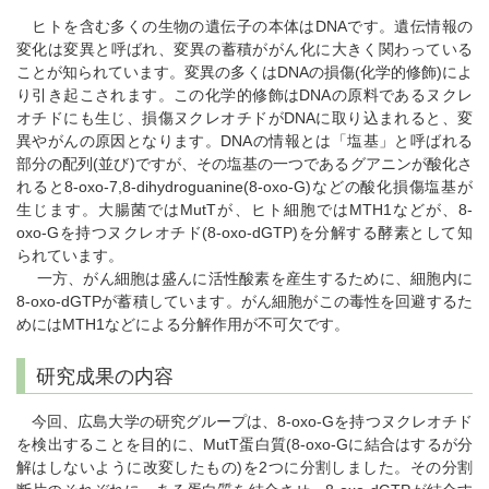
ヒトを含む多くの生物の遺伝子の本体はDNAです。遺伝情報の
変化は変異と呼ばれ、変異の蓄積ががん化に大きく関わっている
ことが知られています。変異の多くはDNAの損傷(化学的修飾)によ
り引き起こされます。この化学的修飾はDNAの原料であるヌクレ
オチドにも生じ、損傷ヌクレオチドがDNAに取り込まれると、変
異やがんの原因となります。DNAの情報とは「塩基」と呼ばれる
部分の配列(並び)ですが、その塩基の一つであるグアニンが酸化さ
れると8-oxo-7,8-dihydroguanine(8-oxo-G)などの酸化損傷塩基が
生じます。大腸菌ではMutTが、ヒト細胞ではMTH1などが、8-
oxo-Gを持つヌクレオチド(8-oxo-dGTP)を分解する酵素として知
られています。
一方、がん細胞は盛んに活性酸素を産生するために、細胞内に
8-oxo-dGTPが蓄積しています。がん細胞がこの毒性を回避するた
めにはMTH1などによる分解作用が不可欠です。
研究成果の内容
今回、広島大学の研究グループは、8-oxo-Gを持つヌクレオチド
を検出することを目的に、MutT蛋白質(8-oxo-Gに結合はするが分
解はしないように改変したもの)を2つに分割しました。その分割