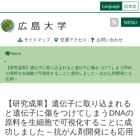
メ
Language
日本語
イ
ン
MENU
コ
ン
テ
サイトマップ
交通
アクセス
お問
い
合
わ
せ
ン
ツ
Home
に
移
【研究成果】遺伝子に取り込まれると遺伝子に傷をつけてしまうDNA
動
の原料を生細胞で可視化することに成功しました – 抗がん剤開発にも
応用 –
【研究成果】遺伝子に取り込まれる
と遺伝子に傷をつけてしまうDNAの
原料を生細胞で可視化することに成
功しました – 抗がん剤開発にも応用