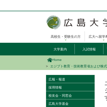
メ
イ
ン
コ
ン
テ
ン
高校生・受験生の方
広大へ留学
ツ
に
移
大学案内
入試情報
動
Home
エジプト教育・技術教育省および株式
広報・報道
採用情報
校友会・同窓会
広島大学基金