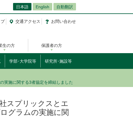
日本語
English
自動翻訳
ップ
交通
アクセス
お問
い
合
わ
せ
業生の方
保護者の方
流
学部･大学院等
研究所･施設等
の実施に関する3者協定を締結しました
会社スプリックスとエ
プログラムの実施に関