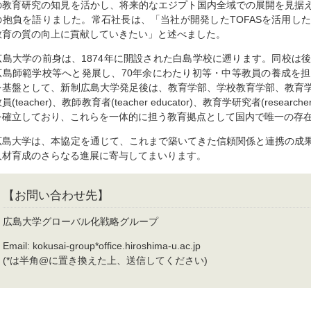
の教育研究の知見を活かし、将来的なエジプト国内全域での展開を見据
の抱負を語りました。常石社長は、「当社が開発したTOFASを活用し
教育の質の向上に貢献していきたい」と述べました。
広島大学の前身は、1874年に開設された白島学校に遡ります。同校は
広島師範学校等へと発展し、70年余にわたり初等・中等教員の養成を
を基盤として、新制広島大学発足後は、教育学部、学校教育学部、教育
員(teacher)、教師教育者(teacher educator)、教育学研究者(researc
を確立しており、これらを一体的に担う教育拠点として国内で唯一の存
広島大学は、本協定を通じて、これまで築いてきた信頼関係と連携の成
人材育成のさらなる進展に寄与してまいります。
【お問い合わせ先】
広島大学グローバル化戦略グループ
Email: kokusai-group*office.hiroshima-u.ac.jp
(*は半角@に置き換えた上、送信してください)