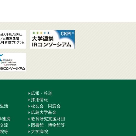
広報・報道
採用情報
生生活
校友会・同窓会
広島大学基金
学連携
教育研究支援財団
際交流
図書館・博物館等
学院等
大学病院