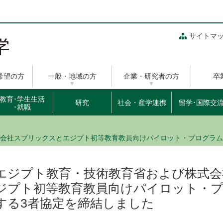
サイトマ
希望の方
一般・地域の方
企業・研究者の方
卒
教育･学生生活
研究
社会・産学連携
留学･国際交
･就職
会社スプリックスとエジプト初等教育教員向けパイロット・プログラム
エジプト教育・技術教育省および株式
ジプト初等教育教員向けパイロット・
する3者協定を締結しました