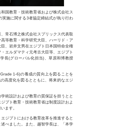
ブ共和国教育・技術教育省および株式会社ス
の実施に関する3者協定締結式が執り行わ
臣、常石博之株式会社スプリックス代表取
ァ高等教育・科学研究大臣、ハーリド・ア
大臣、岩井文男在エジプト日本国特命全権
フ・エルダマティ元考古大臣等、エジプト
学長(グローバル化担当)、草原和博教授
ade 1-6)の養成の質向上を図ることを
成の高度化を図るとともに、将来的なエジ
の学術設計および教育の質保証を担うとと
エジプト教育・技術教育省は制度設計およ
担います。
、エジプトにおける教育改革を推進すると
と述べました。また、越智学長は、「本学