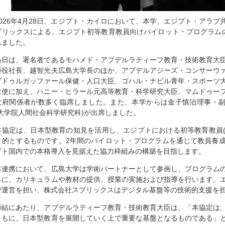
2026年4月28日、エジプト・カイロにおいて、本学、エジプト・アラ
プリックスによる、エジプト初等教育教員向けパイロット・プログラム
れました。
当日は、署名者であるモハメド・アブデルラティーフ教育・技術教育大
締役社長、越智光夫広島大学長のほか、アブデルアジーズ・コンサーウ
ブドゥルガッファール保健・人口大臣、ゴハル・ナビル青年・スポーツ
大使に加え、ハニー・ヒラール元高等教育・科学研究大臣、マムドゥー
政府関係者が数多く臨席しました。また、本学からは金子慎治理事・副
(大学院人間社会科学研究科)が出席しました。
本協定は、日本型教育の知見を活用し、エジプトにおける初等教育教員(Gr
目的とするものです。2年間のパイロット・プログラムを通じて教員養
プト国内での本格導入を見据えた協力枠組みの構築を目指します。
本連携において、広島大学は学術パートナーとして参画し、プログラム
もに、カリキュラムや教材の提供、授業の実施および指導を行います。
び運営を担い、株式会社スプリックスはデジタル基盤等の技術的支援を
締結にあたり、アブデルラティーフ教育・技術教育大臣は、「本協定は
ともに、日本型教育を展開していく上で重要な基盤となるものである」