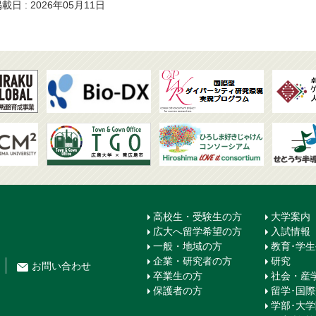
載日 : 2026年05月11日
高校生・受験生の方
大学案内
広大へ留学希望の方
入試情報
一般・地域の方
教育･学
企業・研究者の方
研究
お問
い
合
わ
せ
卒業生の方
社会・産
保護者の方
留学･国
学部･大