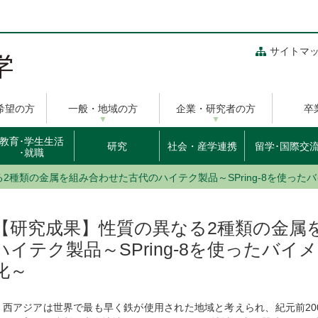
サイトマ
希望の方
一般・地域の方
企業・研究者の方
卒
教育･学生生活
研究
社会・産学連携
留学･国際交
･就職
2種類の金属を組み合わせた古代のハイテク製品～SPring-8を使った
【研究成果】性質の異なる2種類の金属
ハイテク製品～SPring-8を使ったバ
化～
西アジアは世界で最も早く鉄が使用された地域と考えられ、紀元前20