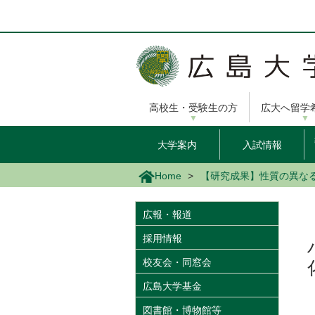
メ
イ
ン
コ
ン
テ
ン
高校生・受験生の方
広大へ留学
ツ
に
移
大学案内
入試情報
動
Home
【研究成果】性質の異なる
広報・報道
採用情報
校友会・同窓会
広島大学基金
図書館・博物館等