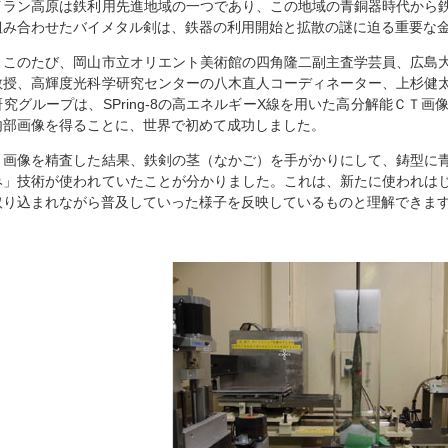
イラン高原は鉄利用先進地域の一つであり、この地域の青銅器時代から
組み合わせたバイメタル剣は、鉄器の利用開始と拡散の謎に迫る重要な
このたび、岡山市立オリエント美術館の四角隆二副主査学芸員、広島大
教授、高輝度光科学研究センターの八木直人コーディネーター、上杉健
研究グループは、SPring-8の高エネルギーX線を用いた高分解能ＣＴ
内部画像を得ることに、世界で初めて成功しました。
画像を精査した結果、鉄剣の茎（なかご）を手がかりにして、鋳型に青
み」技術が使われていたことが分かりました。これは、新たに使われは
取り込まれながら普及していった様子を反映しているものと理解できま