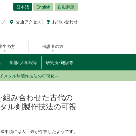
日本語
English
自動翻訳
ップ
交通
アクセス
お問
い
合
わ
せ
業生の方
保護者の方
流
学部･大学院等
研究所･施設等
バイメタル剣製作技法の可視化～
を組み合わせた古代の
イメタル剣製作技法の可視
00年頃には人工鉄が存在したようです。