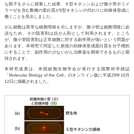
な因子をさらに探索した結果、６型キネシンおよび微小管ポリメ
ラーゼを含む数種の蛋白質が5型キネシンの代わりに紡錘体形成に
働くことを見出しました。
がん細胞は異常な細胞増殖を示しますが、微小管は細胞増殖に必
須なため、その阻害剤は抗がん剤として利用されます。ところ
が、微小管阻害剤は正常細胞に対する副作用が強いという問題が
あります。本研究で同定した新規の紡錘体形成蛋白質を分子標的
にすることで、副作用の少ないがん治療薬を開発できるものと期
待されます。
本研究成果は、米国細胞生物学会が発行する国際科学雑誌
「Molecular Biology of the Cell」のオンライン版に平成29年10月
12日に掲載されました。