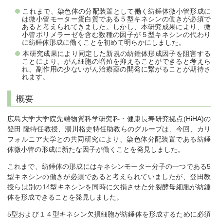
これまで、染色体の分配装置として働く紡錘体微小管形成に
は微小管モーター蛋白質である５型キネシンの働きが必須で
あると考えられてきました。しかし、本研究成果により、微
小管ポリメラーゼを含む数種の因子が５型キネシンの代わり
に紡錘体形成に働くことを初めて明らかにしました。
本研究成果により同定した新規の紡錘体形成因子を阻害する
ことにより、がん細胞の増殖を抑えることができると考えら
れ、副作用の少ないがん治療薬の開発に繋がることが期待さ
れます。
概要
広島大学大学院先端物質科学研究科・健康長寿研究拠点(HiHA)の
登田 隆特任教授、湯川格史特任助教らのグループは、今回、カリ
フォルニア大学との共同研究により、染色体分配装置である紡錘
体微小管の形成に新たな因子が働くことを発見しました。
これまで、紡錘体の形成にはキネシンモーター分子の一つである5
型キネシンの働きが必須であると考えられていましたが、登田教
授らは別の14型キネシンを同時に欠損させた分裂酵母細胞が紡錘
体を形成できることを発見しました。
5型および１４型キネシン欠損細胞が紡錘体を形成するために必須