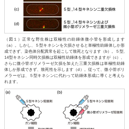
（図１）正常な野生株は双極性の紡錘体微小管を形成します
（a）。しかし、５型キネシンを欠損させると単極性紡錘体しか形
成できず、染色体分配異常を起こして致死となります（b）。５型,
14型キネシン同時欠損株は双極性紡錘体を形成できますが（c）、
さらに微小管ポリメラーゼ欠損を加えた三重欠損株は単極性紡錘
体しか形成できず、致死性を示します（d）。従って、微小管ポリ
メラーゼは、５型キネシンに代わって紡錘体形成に導くと考えら
れます。