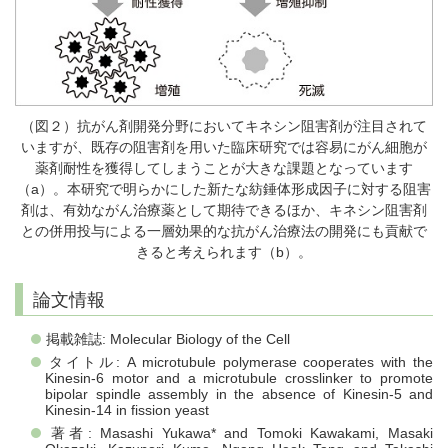
（図２）抗がん剤開発分野においてキネシン阻害剤が注目されて
いますが、既存の阻害剤を用いた臨床研究では容易にがん細胞が
薬剤耐性を獲得してしまうことが大きな課題となっています
（a）。本研究で明らかにした新たな紡錘体形成因子に対する阻害
剤は、有効ながん治療薬として期待できるほか、キネシン阻害剤
との併用投与による一層効果的な抗がん治療法の開発にも貢献で
きると考えられます（b）。
論文情報
掲載雑誌: Molecular Biology of the Cell
タイトル: A microtubule polymerase cooperates with the
Kinesin-6 motor and a microtubule crosslinker to promote
bipolar spindle assembly in the absence of Kinesin-5 and
Kinesin-14 in fission yeast
著者: Masashi Yukawa* and Tomoki Kawakami, Masaki