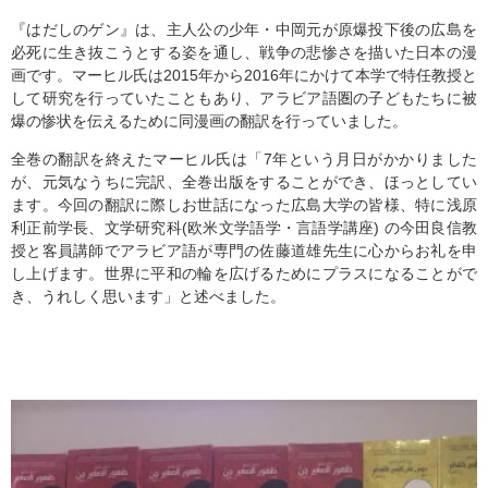
『はだしのゲン』は、主人公の少年・中岡元が原爆投下後の広島を
必死に生き抜こうとする姿を通し、戦争の悲惨さを描いた日本の漫
画です。マーヒル氏は2015年から2016年にかけて本学で特任教授と
して研究を行っていたこともあり、アラビア語圏の子どもたちに被
爆の惨状を伝えるために同漫画の翻訳を行っていました。
全巻の翻訳を終えたマーヒル氏は「7年という月日がかかりました
が、元気なうちに完訳、全巻出版をすることができ、ほっとしてい
ます。今回の翻訳に際しお世話になった広島大学の皆様、特に浅原
利正前学長、文学研究科(欧米文学語学・言語学講座) の今田良信教
授と客員講師でアラビア語が専門の佐藤道雄先生に心からお礼を申
し上げます。世界に平和の輪を広げるためにプラスになることがで
き、うれしく思います」と述べました。