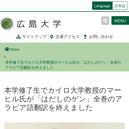
メ
Language
日本語
イ
ン
MENU
コ
ン
テ
サイトマップ
交通
アクセス
お問
い
合
わ
せ
ン
ツ
Home
に
移
本学修了生でカイロ大学教授のマーヒル氏が「はだしのゲン」全巻の
動
アラビア語翻訳を終えました
本学修了生でカイロ大学教授のマー
ヒル氏が「はだしのゲン」全巻のア
ラビア語翻訳を終えました