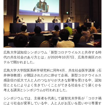
広島大学認知症シンポジウム「新型コロナウイルスと共存する時
代の共生社会のあり方とは」が2020年10月7日、広島市南区のホ
テルで開かれました。
広島大学大学院医系科学研究科に同年4月、共生社会医学講座（石
井伸弥教授）が開設されたのに併せて企画。新型コロナウイルス
感染症の拡大で人と人のつながりが大きな影響を受ける中、認知
症とともによりよく生きていくことができる社会をどう築くかを
考える講演とシンポジウムが行われました。
シンポジウムでは、主催者を代表して越智光夫学長が「コロナ禍
により社会が変革している中、人と人がお互いを思いやり尊重す