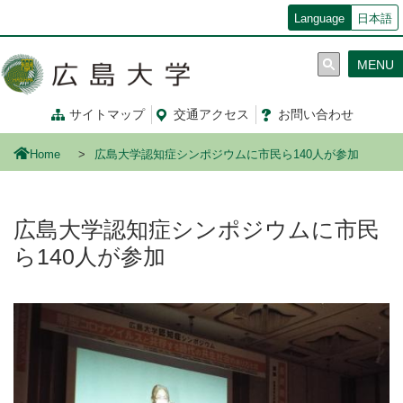
メ
Language
日本語
イ
ン
MENU
コ
ン
テ
サイトマップ
交通
アクセス
お問
い
合
わ
せ
ン
ツ
Home
広島大学認知症シンポジウムに市民ら140人が参加
に
移
動
広島大学認知症シンポジウムに市民
ら140人が参加