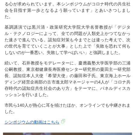
る心が求められています。本シンポジウムがコロナ時代の共生社
会を目指す第一歩となるよう願っています」とあいさつしまし
た。
基調講演では黒川清・政策研究大学院大学名誉教授が「デジタ
ル・テクノロジーによって、全ての問題が人類史上かつてなかっ
た速さで進んでいる。認知症対策も今までとは違った考えで、次
の世代を育てていくことが大事」とした上で「失敗を恐れて何も
しないのが一番悪い。失敗して学べばいい」と強調しました。
続いて、石井教授をモデレーターに、慶應義塾大学医学部の三浦
公嗣教授、東京都健康長寿医療センター研究所の粟田主一研究部
長、認知症本人大使「希望大使」の藤田和子氏、東京海上ホール
ディング経営企画部の古市進太郎マネージャーの4人が「コロナ共
存時代の認知症共生社会のあり方」をテーマに、パネルディスカ
ッションを行いました。
市民ら140人が熱心に耳を傾けたほか、オンラインでも中継されま
した。
シンポジウムの動画はこちら