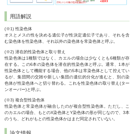
用語解説
(※1) 性染色体
オスとメスの性を決める遺伝子が性決定遺伝子であり、それを含
む染色体を性染色体、それ以外の染色体を常染色体と呼ぶ。
(※2) 潜在的性染色体と取り替え
性染色体は1種類ではなく、カエルの場合は少なくとも6種類が存
在する。この6本の染色体を潜在的性染色体と呼ぶ。通常、1本が
性染色体として機能する場合、他の5本は常染色体として控えてい
るが、集団間の交雑や新しい集団の遺伝的分化が進むと、別の染
色体が性染色体へと切り替わる。これを性染色体の取り替え(ター
ンオーバー)と呼ぶ。
(※3) 複合型性染色体
性染色体と常染色体が融合したのが複合型性染色体。ただし、こ
のカエルの場合、もとのX染色体とY染色体の形が同じなので、3本
のうち、どれがもとの性染色体かはまだ同定されていない。
論文情報