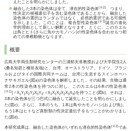
えたことを明らかにしました。
(※2)
融合した3本の染色体は全て、潜在的性染色体
、つまり、
性決定の候補遺伝子を含む染色体であることから、融合した
染色体の選択はランダムではなく、必然的選択である可能性
(※3)
を示しました。このことは、複合型性染色体
誕生の進化
学的理由として新しい解釈となります。とくに、このカエル
は鳥とヒト(さらに魚やカモノハシ)の性染色体を合わせもつ初
めての脊椎動物となります。
概要
広島大学両生類研究センターの三浦郁夫准教授および大学院生2人
(桑名知碧と檜垣友哉)と、台湾、オーストラリア、ドイツ、ブラジ
ルおよびタイの国際共同チームは、台湾に生息するスインホーハ
ナサキガエル(図a)の染色体を解析しました。その結果、生物は通
常2本の性染色体を持つのに対し、このカエルは6本の性染色体
(※1)
(♂X
Y
X
Y
X
Y
-♀X
X
X
X
X
X
)を持つこと(図b)、それは、
1
1
2
2
3
3
1
1
2
2
3
3
3本の染色体が三つ巴式に融合して誕生したことを明らかにしまし
た(図c)。さらに、3本のうち、1本は鳥やカモノハシ(および魚)、
もう1本はヒトなど真獣類の性決定遺伝子をもつことがわかりまし
た(図d)。
(※2)
本研究成果は、融合した染色体がいずれも潜在的性染色体
であ