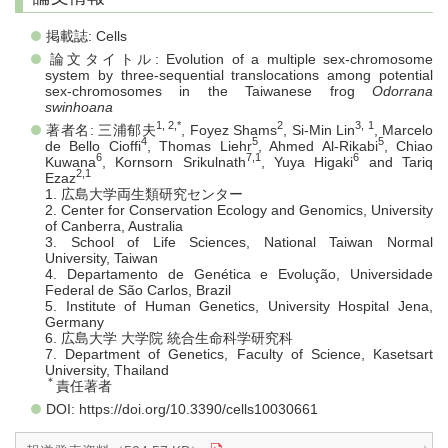
掲載誌: Cells
論文タイトル: Evolution of a multiple sex-chromosome
system by three-sequential translocations among potential
sex-chromosomes in the Taiwanese frog
Odorrana
swinhoana
1, 2,*
2
3, 1
著者名: 三浦郁夫
, Foyez Shams
, Si-Min Lin
, Marcelo
4
5
5
de Bello Cioffi
, Thomas Liehr
, Ahmed Al‐Rikabi
, Chiao
6
7,1
6
Kuwana
, Kornsorn Srikulnath
, Yuya Higaki
and Tariq
2,1
Ezaz
1. 広島大学両生類研究センター
2. Center for Conservation Ecology and Genomics, University
of Canberra, Australia
3. School of Life Sciences, National Taiwan Normal
University, Taiwan
4. Departamento de Genética e Evolução, Universidade
Federal de São Carlos, Brazil
5. Institute of Human Genetics, University Hospital Jena,
Germany
6. 広島大学 大学院 統合生命科学研究科
7. Department of Genetics, Faculty of Science, Kasetsart
University, Thailand
＊
責任著者
DOI: https://doi.org/10.3390/cells10030661