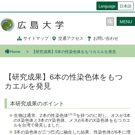
メ
Language
日本語
イ
ン
MENU
コ
ン
テ
サイトマップ
交通
アクセス
お問
い
合
わ
せ
ン
ツ
Home
【研究成果】6本の性染色体をもつカエルを発見
に
移
動
【研究成果】6本の性染色体をもつ
カエルを発見
本研究成果のポイント
(※1)
生物は通常、2本の性染色体
を持つのに対し、オスが3本
のX染色体と3本のY染色体、メスが6本のX染色体をもつカエ
ルを台湾で発見しました。
3本の染色体が三つ巴式に融合した結果、性染色体が6本に増