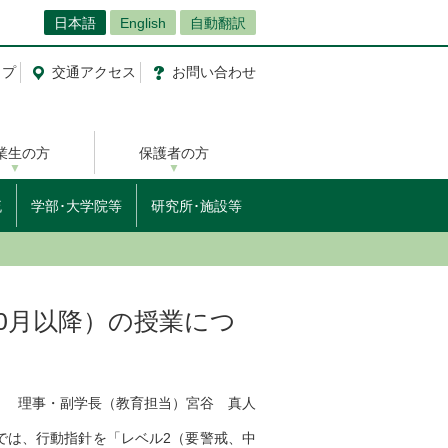
日本語
English
自動翻訳
ップ
交通
アクセス
お問
い
合
わ
せ
業生の方
保護者の方
流
学部･大学院等
研究所･施設等
（10月以降）の授業につ
理事・副学長（教育担当）宮谷 真人
では、行動指針を「レベル2（要警戒、中