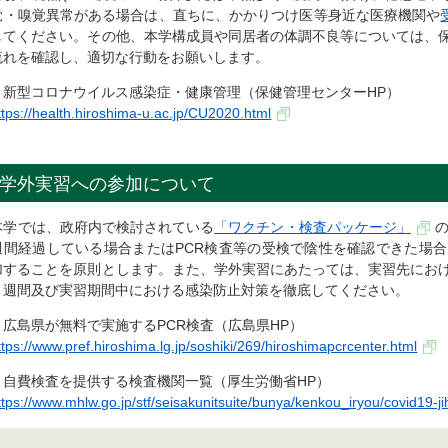
覚・嗅覚異常がある場合は、直ちに、かかりつけ医等身近な医療機関や
してください。その他、本学構成員や同居者の体調不良等については、
流れを確認し、適切な行動をお願いします。
＊新型コロナウイルス感染症・健康管理（保健管理センターHP）
ttps://health.hiroshima-u.ac.jp/CU2020.html
学外実習への参加について
本学では、政府内で検討されている
「ワクチン・検査パッケージ」
週間経過している場合またはPCR検査等の受検で陰性を確認できた場
加することを原則とします。また、学外実習にあたっては、実習先にお
２週間及び実習期間中における感染防止対策を徹底してください。
＊広島県が無料で実施するPCR検査（広島県HP）
ttps://www.pref.hiroshima.lg.jp/soshiki/269/hiroshimapcrcenter.html
＊自費検査を提供する検査機関一覧（厚生労働省HP）
ttps://www.mhlw.go.jp/stf/seisakunitsuite/bunya/kenkou_iryou/covid19-