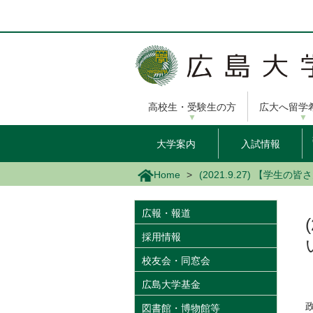
メ
イ
ン
コ
ン
テ
ン
高校生・受験生の方
広大へ留学
ツ
に
移
大学案内
入試情報
動
Home
(2021.9.27) 【学
広報・報道
採用情報
校友会・同窓会
広島大学基金
図書館・博物館等