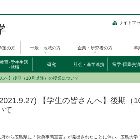
サイトマ
希望の方
一般・地域の方
企業・研究者の方
卒
教育･学生生活
研究
社会・産学連携
留学･国際交
･就職
生の皆さんへ】後期（10月以降）の授業について
(2021.9.27) 【学生の皆さんへ】後期
いて
政府から広島県に「緊急事態宣言」が発出されたことに伴い、広島大学