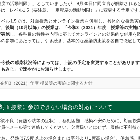
程度の活動制限）」としていましたが、9月30日に同宣言が解除されると
降は「レベル1.5（要注意、⼀定程度の活動制限）」に変更する予定です
レベル1.5では、対面授業とオンライン授業を併用し、具体的な授業
す。
後期（10月以降）の授業は、「令和3（2021）年度 授業等の実
で実施
し、各科目の特性や内容に応じてオンラインとの効果的な併用を
への参加にあたっては、引き続き、基本的な感染防止策を各自で徹底し
※今後の感染状況等によっては、上記の予定を変更することがあります
「もみじ」で速やかにお知らせします。
令和3（2021）年度 授業等の実施に関する方針
対面授業に参加できない場合の対応について
体調不良（発熱や咳等の症状）、移動困難、感染不安のために、対面授
教員へメール等で連絡してください。欠席扱いとはせず、履修に不利益
なお、発熱(37.5度以上の場合または平熱より1度高い場合)、倦怠感