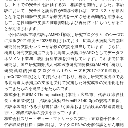
し、ヒトでの安全性を評価する第Ⅰ相試験を開始しました。本治
験において、安全性と認容性が確認出来れば、アスベストが原因
となる悪性胸膜中皮腫の治療方法を一変させる画期的な治療薬と
して、悪性胸膜中皮腫の腫瘍抑制および再発防止にもつながるこ
とが期待されます。
今回の医師主導治験はAMED ｢橋渡し研究プログラム｣のシーズC
に採択(2021年度〜2023年度)されており、広島大学病院広島臨床
研究開発支援センターが治験の支援を担当しています。さらに、
橋渡し研究支援拠点である北海道大学拠点がAROとしてデータマ
ネジメント業務、統計解析業務を担当しています。これまでに本
研究は、国立研究開発法人日本医療研究開発機構(AMED) ｢橋渡し
研究戦略的推進プログラム｣のシーズB(2017−2019年度)、
preC(2020年度)として採択されており、橋渡し研究支援拠点であ
る北海道大学拠点の支援を受けて実施した研究成果の実用化を行
ってきたものを発展させたものです。
株式会社PURMX Therapeutics社(本社：広島市、代表取締役社
長：田原栄俊)は、治験薬(薬効成分miR-3140-3p)の規格の担保、
治験薬製造に係る手順書に基づく原薬および治験薬の製造管理を
行い、核酸治験薬の提供を行っています。
株式会社スリー・ディー・マトリックス(本社：東京都千代田区、
代表取締役社長：岡田淳)は、マイクロRNAの分解保護とがん細胞