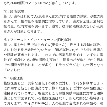
も約2600種類のマイクロRNAが存在しています。
*2：第I相試験
新しい薬をはじめて人(患者さん)に投与する段階の試験。少数の患
者さんで、投与量を段階的に増やしていき、薬の安全性と適切な
投与量、投与方法を調べます。通常、標準的治療法のないがん患
者さんが対象となります。
*3：ファースト・イン・ヒューマン(FIH)試験
新しい薬を全世界ではじめて人(患者さん)に投与する段階の試験。
人における投与経験がないため、第I相試験のなかでも特に緻密さ
や経験が要求されます。これまでの医薬品開発では、まず先に海
外でFIH試験とその後の開発を実施し、開発の相が進んでから日本
での開発が行われることが多く、ドラッグラグを生む一因となっ
ていました。
*4：核酸医薬
核酸医薬とは、異常な遺伝子の働きに対し、それを抑制するよう
に作用する新しい医薬品です。様々な遺伝子に対する核酸医薬が
注目されていますが、現在のところ悪性胸膜中皮腫に対する治療
薬として承認されている核酸医薬はなく、新たな開発が期待され
ております。マイクロRNAは、人の細胞で合成される核酸の一種