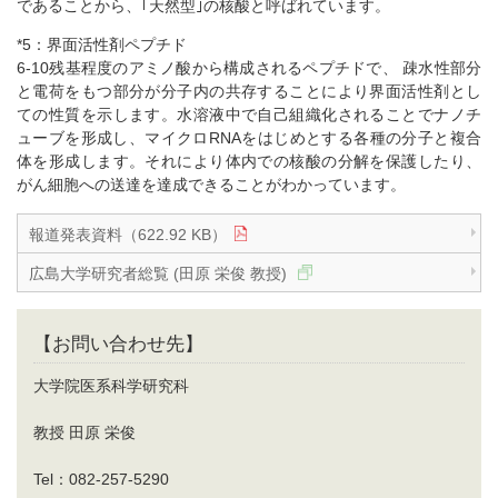
であることから、｢天然型｣の核酸と呼ばれています。
*5：界面活性剤ペプチド
6-10残基程度のアミノ酸から構成されるペプチドで、 疎水性部分
と電荷をもつ部分が分子内の共存することにより界面活性剤とし
ての性質を示します。水溶液中で自己組織化されることでナノチ
ューブを形成し、マイクロRNAをはじめとする各種の分子と複合
体を形成します。それにより体内での核酸の分解を保護したり、
がん細胞への送達を達成できることがわかっています。
報道発表資料（622.92 KB）
広島大学研究者総覧 (田原 栄俊 教授)
【お問い合わせ先】
大学院医系科学研究科
教授 田原 栄俊
Tel：082-257-5290