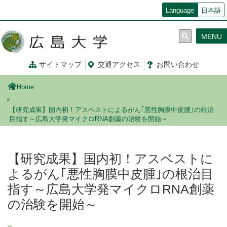
メ
Language
日本語
イ
ン
MENU
コ
ン
テ
サイトマップ
交通
アクセス
お問
い
合
わ
せ
ン
ツ
Home
に
移
【研究成果】国内初！アスベストによるがん｢悪性胸膜中皮腫｣の根治
動
目指す～広島大学発マイクロRNA創薬の治験を開始～
【研究成果】国内初！アスベストに
よるがん｢悪性胸膜中皮腫｣の根治目
指す～広島大学発マイクロRNA創薬
の治験を開始～