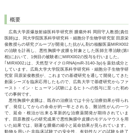
概要
広島大学原爆放射線医科学研究所 腫瘍外科 岡田守人教授(責任
医師)は、同大学院医系科学研究科・細胞分子生物学研究室 田原栄
俊教授らの研究グループが開発した抗がん剤の核酸医薬MIRX002
の治験を計画し、悪性胸膜中皮腫を対象とした医師主導治験(第I
相)において、1例目の被験者にMIRX002の投与を行いました。
｢MIRX002｣は、天然型マイクロRNA(miR-3140-3p)を薬効成分と
しています。広島大学大学院医系科学研究科・細胞分子生物学研
究室 田原栄俊教授が、これまでの基礎研究を通して開発してきた
創薬シーズを臨床応用したもので、広島大学で基礎研究からファ
ースト・イン・ヒューマン試験によるヒトへの投与に至った初め
ての事例です。
悪性胸膜中皮腫は、既存の治療法では十分な治療効果が得られ
ず、発症してからの余命が約一年とされる、難治性がんの一つ
で、延命・根治が出来る革新的な治療薬開発が期待されていま
す。田原教授らの研究成果で悪性胸膜中皮腫のモデルマウスを用
いた結果では、顕著な腫瘍の縮小と延命効果が見られています。
動物を用いた非臨床試験での安全性、有効性などの試験を終了