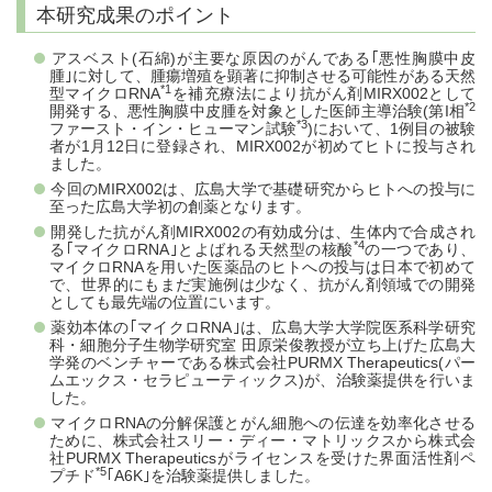
本研究成果のポイント
アスベスト(石綿)が主要な原因のがんである｢悪性胸膜中皮
腫｣に対して、腫瘍増殖を顕著に抑制させる可能性がある天然
*1
型マイクロRNA
を補充療法により抗がん剤MIRX002として
*2
開発する、悪性胸膜中皮腫を対象とした医師主導治験(第I相
*3
ファースト・イン・ヒューマン試験
)において、1例目の被験
者が1月12日に登録され、MIRX002が初めてヒトに投与され
ました。
今回のMIRX002は、広島大学で基礎研究からヒトへの投与に
至った広島大学初の創薬となります。
開発した抗がん剤MIRX002の有効成分は、生体内で合成され
*4
る｢マイクロRNA｣とよばれる天然型の核酸
の一つであり、
マイクロRNAを用いた医薬品のヒトへの投与は日本で初めて
で、世界的にもまだ実施例は少なく、抗がん剤領域での開発
としても最先端の位置にいます。
薬効本体の｢マイクロRNA｣は、広島大学大学院医系科学研究
科・細胞分子生物学研究室 田原栄俊教授が立ち上げた広島大
学発のベンチャーである株式会社PURMX Therapeutics(パー
ムエックス・セラピューティックス)が、治験薬提供を行いま
した。
マイクロRNAの分解保護とがん細胞への伝達を効率化させる
ために、株式会社スリー・ディー・マトリックスから株式会
社PURMX Therapeuticsがライセンスを受けた界面活性剤ペ
*5
プチド
｢A6K｣を治験薬提供しました。