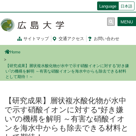
メ
Language
日本語
イ
ン
MENU
コ
ン
テ
サイトマップ
交通
アクセス
お問
い
合
わ
せ
ン
ツ
Home
に
移
【研究成果】層状複水酸化物が水中で示す硝酸イオンに対する“好き嫌
動
い”の機構を解明 ～有害な硝酸イオンを海水中からも除去できる材料
として期待！～
【研究成果】層状複水酸化物が水中
で示す硝酸イオンに対する“好き嫌
い”の機構を解明 ～有害な硝酸イオ
ンを海水中からも除去できる材料と