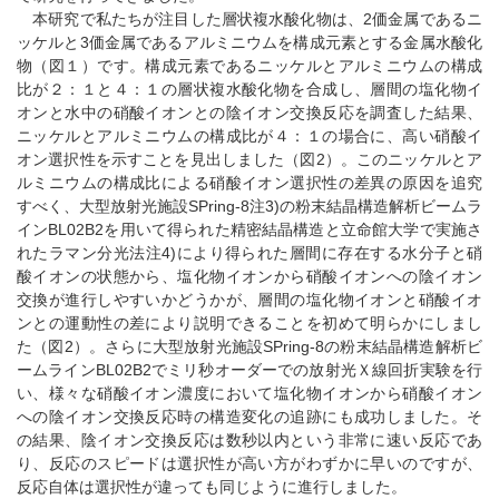
本研究で私たちが注目した層状複水酸化物は、2価金属であるニ
ッケルと3価金属であるアルミニウムを構成元素とする金属水酸化
物（図１）です。構成元素であるニッケルとアルミニウムの構成
比が２：１と４：１の層状複水酸化物を合成し、層間の塩化物イ
オンと水中の硝酸イオンとの陰イオン交換反応を調査した結果、
ニッケルとアルミニウムの構成比が４：１の場合に、高い硝酸イ
オン選択性を示すことを見出しました（図2）。このニッケルとア
ルミニウムの構成比による硝酸イオン選択性の差異の原因を追究
すべく、大型放射光施設SPring-8注3)の粉末結晶構造解析ビームラ
インBL02B2を用いて得られた精密結晶構造と立命館大学で実施さ
れたラマン分光法注4)により得られた層間に存在する水分子と硝
酸イオンの状態から、塩化物イオンから硝酸イオンへの陰イオン
交換が進行しやすいかどうかが、層間の塩化物イオンと硝酸イオ
ンとの運動性の差により説明できることを初めて明らかにしまし
た（図2）。さらに大型放射光施設SPring-8の粉末結晶構造解析ビ
ームラインBL02B2でミリ秒オーダーでの放射光Ｘ線回折実験を行
い、様々な硝酸イオン濃度において塩化物イオンから硝酸イオン
への陰イオン交換反応時の構造変化の追跡にも成功しました。そ
の結果、陰イオン交換反応は数秒以内という非常に速い反応であ
り、反応のスピードは選択性が高い方がわずかに早いのですが、
反応自体は選択性が違っても同じように進行しました。