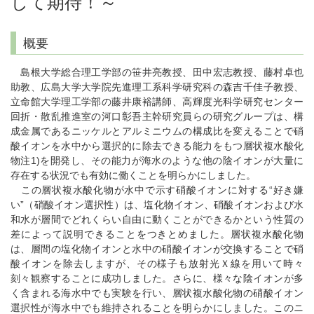
して期待！～
概要
島根大学総合理工学部の笹井亮教授、田中宏志教授、藤村卓也
助教、広島大学大学院先進理工系科学研究科の森吉千佳子教授、
立命館大学理工学部の藤井康裕講師、高輝度光科学研究センター
回折・散乱推進室の河口彰吾主幹研究員らの研究グループは、構
成金属であるニッケルとアルミニウムの構成比を変えることで硝
酸イオンを水中から選択的に除去できる能力をもつ層状複水酸化
物注1)を開発し、その能力が海水のような他の陰イオンが大量に
存在する状況でも有効に働くことを明らかにしました。
この層状複水酸化物が水中で示す硝酸イオンに対する“好き嫌
い”（硝酸イオン選択性）は、塩化物イオン、硝酸イオンおよび水
和水が層間でどれくらい自由に動くことができるかという性質の
差によって説明できることをつきとめました。層状複水酸化物
は、層間の塩化物イオンと水中の硝酸イオンが交換することで硝
酸イオンを除去しますが、その様子も放射光Ｘ線を用いて時々
刻々観察することに成功しました。さらに、様々な陰イオンが多
く含まれる海水中でも実験を行い、層状複水酸化物の硝酸イオン
選択性が海水中でも維持されることを明らかにしました。このニ