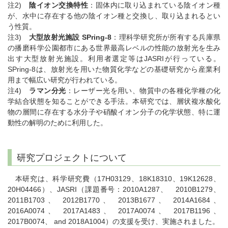
注2)
陰イオン交換特性
：固体内に取り込まれている陰イオン種
が、水中に存在する他の陰イオン種と交換し、取り込まれるとい
う性質。
注3)
大型放射光施設 SPring-8
：理科学研究所が所有する兵庫県
の播磨科学公園都市にある世界最高レベルの性能の放射光を生み
出す大型放射光施設。利用者選定等はJASRIが行っている。
SPring-8は、放射光を用いた物質化学などの基礎研究から産業利
用まで幅広い研究が行われている。
注4)
ラマン分光
：レーザー光を用い、物質中の各種化学種の化
学結合状態を知ることができる手法。本研究では、層状複水酸化
物の層間に存在する水分子や硝酸イオン分子の化学状態、特に運
動性の解明のために利用した。
研究プロジェクトについて
本研究は、科学研究費（17H03129、18K18310、19K12628、
20H04466）、JASRI（課題番号：2010A1287、 2010B1279、
2011B1703、 2012B1770、 2013B1677、 2014A1684、
2016A0074、 2017A1483、 2017A0074、 2017B1196、
2017B0074、 and 2018A1004）の支援を受け、実施されました。