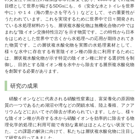
目標として世界が掲げるSDGsにも、６（安全な水とトイレを世界
中に）や１４（海の豊かさを守ろう）などとして、その重要性が
うたわれています。これを実現するために世界中で日々開発され
ている水処理材料のうち、層状複水酸化物は無機化合物の中では
まれな“陰イオン交換特性注2)”を示す物質です。この特性から日本
をはじめとした世界中で古くから水処理への応用が期待されてき
た物質です。この層状複水酸化物を実際の水処理素材として、
様々な水中に存在する有害陰イオン種の除去に利用するために
は、層状複水酸化物が示す特定の陰イオン種に対する選択性を制
御し、目的とする陰イオン種を水中から除去する層所複水酸化物
を創製する必要があります。
研究の成果
硝酸イオンなどに代表される硝酸性窒素は、富栄養化の原因物
質の一つであるため湖沼や湾などの閉鎖水域、陸上養殖、アクア
リウムなどにおいてその除去が求められています。しかし、様々
な陰イオン種が共存する水から硝酸イオンを効率的に除去する物
理化学的処理に利用可能で有効な素材はほとんどない状況でし
た。この課題の解決に向けて、私たちは層状複水酸化物に注目し
て研究を行ってきました。