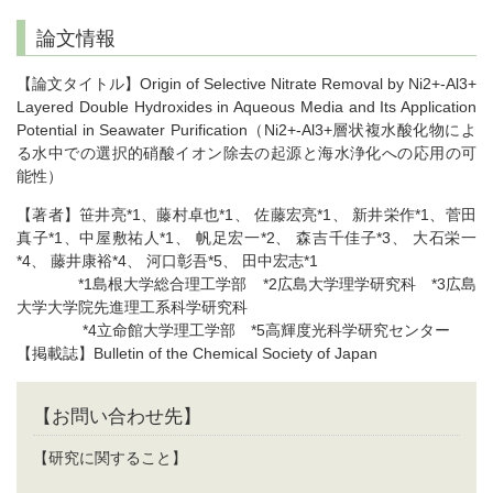
論文情報
【論文タイトル】Origin of Selective Nitrate Removal by Ni2+-Al3+
Layered Double Hydroxides in Aqueous Media and Its Application
Potential in Seawater Purification（Ni2+-Al3+層状複水酸化物によ
る水中での選択的硝酸イオン除去の起源と海水浄化への応用の可
能性）
【著者】笹井亮*1、藤村卓也*1、 佐藤宏亮*1、 新井栄作*1、菅田
真子*1、中屋敷祐人*1、 帆足宏一*2、 森吉千佳子*3、 大石栄一
*4、 藤井康裕*4、 河口彰吾*5、 田中宏志*1
*1島根大学総合理工学部 *2広島大学理学研究科 *3広島
大学大学院先進理工系科学研究科
*4立命館大学理工学部 *5高輝度光科学研究センター
【掲載誌】Bulletin of the Chemical Society of Japan
【お問い合わせ先】
【研究に関すること】