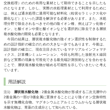
交換処理）のための有用な素材として期待できることを示したも
のとなります。しかし、実際の水処理素材として利用するために
は、例えば通水処理に適用可能な材料化（粒状セラミックス化や
膜化など）といった課題を解決する必要があります。また、水処
理分野で除去されるべきその他の陰イオン種、例えばフッ化物イ
オン、ヒ酸イオンや亜ヒ酸イオンなどを選択的に除去できる層状
複水酸化物の開発も必要となります。
今回の結果は、層状複水酸化物の陰イオン選択性を制御するた
めの設計指針の確立のための大きな一歩でもあります。今後は、
設計指針の確立に、現在注目されているマテリアルインフォマテ
ィクス、計算機シミュレーション、今回も利用した放射光Ｘ線回
折など実際の現象を可視化できる最先端計測技術などを合わせる
ことで、層状複水酸化物が秘める可能性を示していきたいと考え
ています。
用語解説
注1)
層状複水酸化物
：2価金属水酸化物が形成する二次元層中の
2価金属の一部が3価金属に置換することにより陰イオン交換特性
を示す無機化合物。マグネシウムとアルミニウムからなる層状複
水酸化物は、胃薬の主成分として知られている。