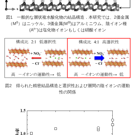
図1 一般的な層状複水酸化物の結晶構造．本研究では、2価金属
II
III
（M
）はニッケル、3価金属(M
)はアルミニウム、陰イオン種
n−
(A
)は塩化物イオンもしくは硝酸イオン
図2 得られた精密結晶構造と選択性および層間の陰イオンの運動
性の関係