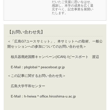
だいたご支援に思いをはせ、
感謝し、本学の成果を広く還
元すべく、記念事業を展開い
たします。
【お問い合わせ先】
＜「広島G7ユースサミット」、本サミットへの取材、一般公
開セッションへの参加についてのお問い合わせ先＞
核兵器廃絶国際キャンペーン(ICAN) /ピースボート 渡辺
E-Mail：pbglobal＊peaceboat.gr.jp
＜この記事に関するお問い合わせ先＞
広島大学平和センター
E-Mail：h-heiwa＊office.hiroshima-u.ac.jp