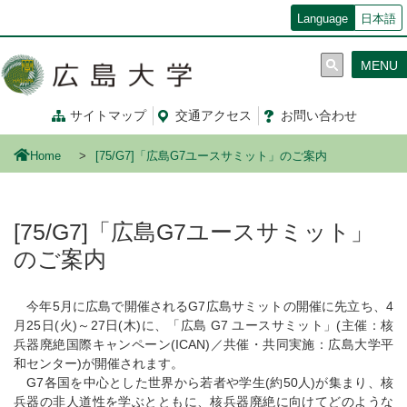
メ
Language
日本語
イ
ン
MENU
コ
ン
テ
サイトマップ
交通
アクセス
お問
い
合
わ
せ
ン
ツ
Home
[75/G7]「広島G7ユースサミット」のご案内
に
移
動
[75/G7]「広島G7ユースサミット」
のご案内
今年5月に広島で開催されるG7広島サミットの開催に先立ち、4
月25日(火)～27日(木)に、「広島 G7 ユースサミット」(主催：核
兵器廃絶国際キャンペーン(ICAN)／共催・共同実施：広島大学平
和センター)が開催されます。
G7各国を中心とした世界から若者や学生(約50人)が集まり、核
兵器の非人道性を学ぶとともに、核兵器廃絶に向けてどのような