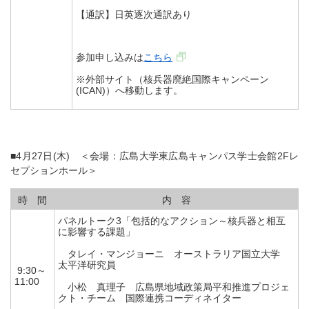
【通訳】日英逐次通訳あり
参加申し込みは
こちら
※外部サイト（核兵器廃絶国際キャンペーン
(ICAN)）へ移動します。
■4月27日(木) ＜会場：広島大学東広島キャンパス学士会館2Fレ
セプションホール＞
時 間
内 容
パネルトーク3「包括的なアクション～核兵器と相互
に影響する課題」
タレイ・マンジョーニ オーストラリア国立大学
太平洋研究員
9:30～
11:00
小松 真理子 広島県地域政策局平和推進プロジェ
クト・チーム 国際連携コーディネイター