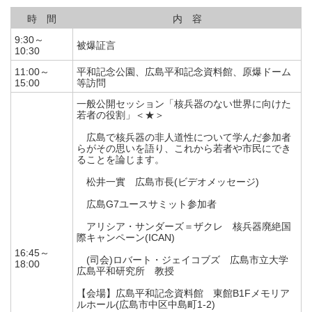
時 間
内 容
9:30～
被爆証言
10:30
11:00～
平和記念公園、広島平和記念資料館、原爆ドーム
15:00
等訪問
一般公開セッション「核兵器のない世界に向けた
若者の役割」＜★＞
広島で核兵器の非人道性について学んだ参加者
らがその思いを語り、これから若者や市民にでき
ることを論じます。
松井一實 広島市長(ビデオメッセージ)
広島G7ユースサミット参加者
アリシア・サンダーズ＝ザクレ 核兵器廃絶国
際キャンペーン(ICAN)
16:45～
(司会)ロバート・ジェイコブズ 広島市立大学
18:00
広島平和研究所 教授
【会場】広島平和記念資料館 東館B1Fメモリア
ルホール(広島市中区中島町1-2)