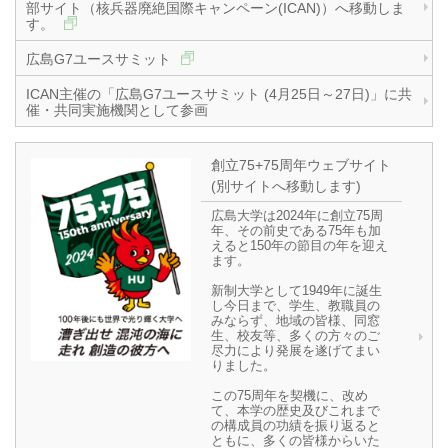
部サイト（核兵器廃絶国際キャンペーン(ICAN)）へ移動しま
す。
広島G7ユースサミット
ICAN主催の「広島G7ユースサミット (4月25日～27日)」に共
催・共同実施機関として参画
創立75+75周年ウェブサイト
(別サイトへ移動します)
広島大学は2024年に創立75周
年、その前史である75年も加
えると150年の節目の年を迎え
ます。
新制大学として1949年に誕生
し今日まで、学生、教職員の
みならず、地域の皆様、同窓
生、校友等、多くの方々のご
尽力により発展を遂げてまい
りました。
この75周年を契機に、改め
て、本学の歴史及びこれまで
の構成員の功績を振り返ると
ともに、多くの皆様からいた