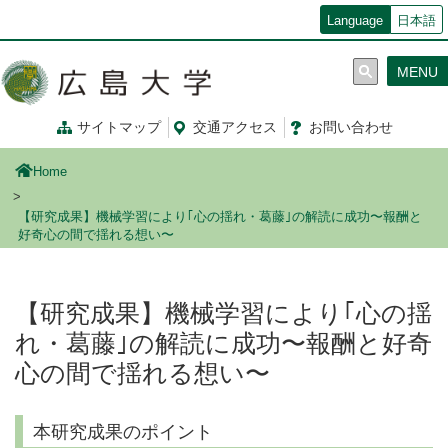
メ
Language
日本語
イ
ン
MENU
コ
ン
テ
サイトマップ
交通
アクセス
お問
い
合
わ
せ
ン
ツ
Home
に
移
【研究成果】機械学習により｢心の揺れ・葛藤｣の解読に成功〜報酬と
動
好奇心の間で揺れる想い〜
【研究成果】機械学習により｢心の揺
れ・葛藤｣の解読に成功〜報酬と好奇
心の間で揺れる想い〜
本研究成果のポイント