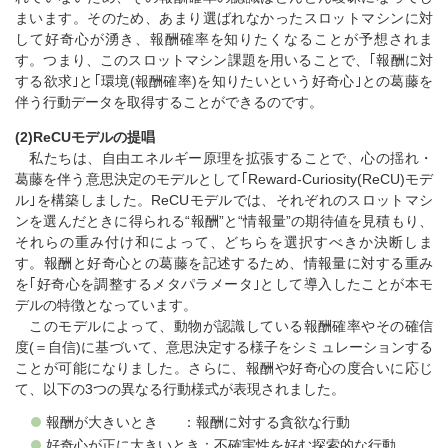
まいます。そのため、あまり選ばれなかったスロットマシンに対
して好奇心が湧き、報酬確率を知りたくなることが予想されま
す。つまり、このスロットマシン課題を用いることで、｢報酬に対
する欲求｣と｢環境(報酬確率)を知りたいという好奇心｣との葛藤を
伴う行動データを取得することができるのです。
(2)ReCUモデルの提唱
私たちは、自由エネルギー原理を拡張することで、心の揺れ・
葛藤を伴う意思決定のモデルとして｢Reward-Curiosity(ReCU)モデ
ル｣を構築しました。ReCUモデルでは、それぞれのスロットマシ
ンを選んだときに得られる“報酬”と“情報量”の期待値を見積もり、
それらの重み付け和によって、どちらを選択すべきか決断しま
す。報酬と好奇心との葛藤を記述するため、情報量に対する重み
を｢好奇心を調整するメタパラメータ｣として導入したことが本モ
デルの特徴となっています。
このモデルによって、動物が認識している報酬確率やその確信
度(＝自信)に基づいて、意思決定する様子をシミュレーションする
ことが可能になりました。さらに、報酬や好奇心の度合いに応じ
て、以下の3つの異なる行動様式が表現されました。
報酬が大きいとき ：報酬に対する貪欲な行動
好奇心が正に大きいとき：不確実性を好む探索的な行動