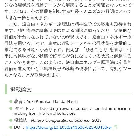
的な心理状態を行動データから解読することが可能となったので
す。これは、心の葛藤を制御する神経メカニズムの解明にとって
大きな一歩と言えます。
また、逆自由エネルギー原理法は精神医学での応用も期待され
ます。精神疾患の診断は医師による問診に頼っており、定量的な
評価が十分になされていないのが現状です。逆自由エネルギー原
理法を用いることで、患者の行動データから心理状態を定量的に
推定できる可能性があります。例えば、｢ひきこもり｣患者は、何
事にも興味がない状態で好奇心が負になっている状態と解釈する
ことができます。このように、逆自由エネルギー原理法は定量的
評価が進んでいない精神疾患の診断の現場において、有効なツー
ルとなることが期待されます。
掲載論文
著者：Yuki Konaka, Honda Naoki
タイトル：Decoding reward–curiosity conflict in decision-
making from irrational behaviors
掲載誌：
Nature Computational Science
, 2023
DOI：
https://doi.org/10.1038/s43588-023-00439-w