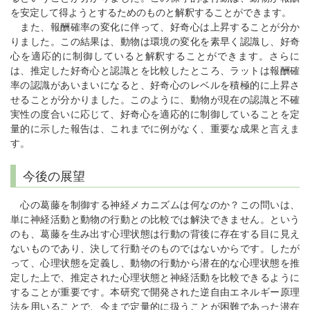
を安定して得ようとするためのものと解釈することができます。
また、報酬確率の変化に伴って、好奇心は上昇することが分か
りました。この結果は、動物は環境の変化を素早く認識し、好奇
心を適応的に制御していると解釈することができます。さらに
は、推定した好奇心と認識とを比較したところ、ラットは報酬確
率の認識があいまいになると、好奇心のレベルを積極的に上昇さ
せることが分かりました。このように、動物が現在の認識と不確
実性の度合いに応じて、好奇心を適応的に制御していることを定
量的に示した報告は、これまでに例がなく、重要な成果と言えま
す。
今後の展望
心の葛藤を制御する神経メカニズムは何なのか？この問いは、
単に神経活動と動物の行動との比較では解決できません。という
のも、葛藤を生み出す心理状態は行動の背後に存在する目に見え
ないものであり、決して行動そのものではないからです。したが
って、心理状態を定義し、動物の行動から潜在的な心理状態を推
定した上で、推定された心理状態と神経活動を比較できるように
することが重要です。本研究で開発された逆自由エネルギー原理
法を用いることで、今まで定量的に扱うことが困難であった潜在