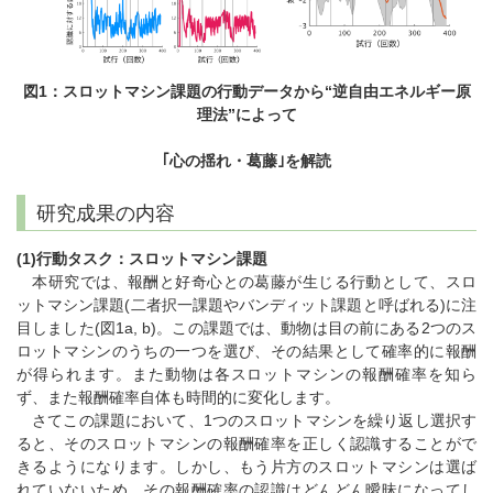
図1：スロットマシン課題の行動データから“逆自由エネルギー原
理法”によって
｢心の揺れ・葛藤｣を解読
研究成果の内容
(1)行動タスク：スロットマシン課題
本研究では、報酬と好奇心との葛藤が生じる行動として、スロ
ットマシン課題(二者択一課題やバンディット課題と呼ばれる)に注
目しました(図1a, b)。この課題では、動物は目の前にある2つのス
ロットマシンのうちの一つを選び、その結果として確率的に報酬
が得られます。また動物は各スロットマシンの報酬確率を知ら
ず、また報酬確率自体も時間的に変化します。
さてこの課題において、1つのスロットマシンを繰り返し選択す
ると、そのスロットマシンの報酬確率を正しく認識することがで
きるようになります。しかし、もう片方のスロットマシンは選ば
れていないため、その報酬確率の認識はどんどん曖昧になってし