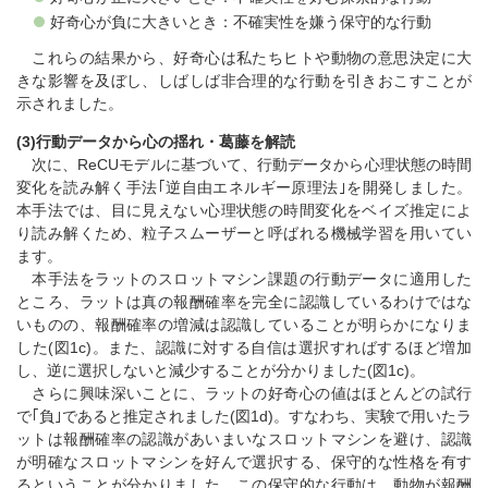
好奇心が負に大きいとき：不確実性を嫌う保守的な行動
これらの結果から、好奇心は私たちヒトや動物の意思決定に大
きな影響を及ぼし、しばしば非合理的な行動を引きおこすことが
示されました。
(3)行動データから心の揺れ・葛藤を解読
次に、ReCUモデルに基づいて、行動データから心理状態の時間
変化を読み解く手法｢逆自由エネルギー原理法｣を開発しました。
本手法では、目に見えない心理状態の時間変化をベイズ推定によ
り読み解くため、粒子スムーザーと呼ばれる機械学習を用いてい
ます。
本手法をラットのスロットマシン課題の行動データに適用した
ところ、ラットは真の報酬確率を完全に認識しているわけではな
いものの、報酬確率の増減は認識していることが明らかになりま
した(図1c)。また、認識に対する自信は選択すればするほど増加
し、逆に選択しないと減少することが分かりました(図1c)。
さらに興味深いことに、ラットの好奇心の値はほとんどの試行
で｢負｣であると推定されました(図1d)。すなわち、実験で用いたラ
ットは報酬確率の認識があいまいなスロットマシンを避け、認識
が明確なスロットマシンを好んで選択する、保守的な性格を有す
るということが分かりました。この保守的な行動は、動物が報酬