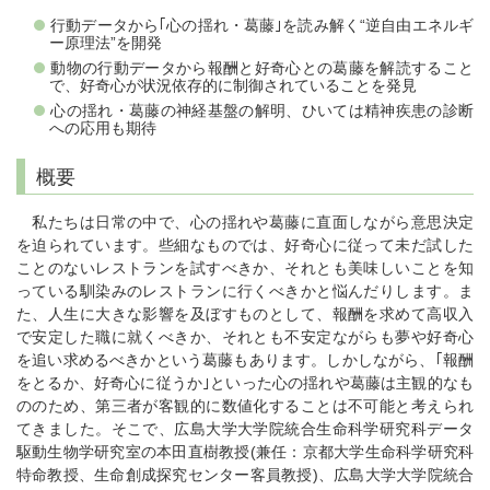
行動データから｢心の揺れ・葛藤｣を読み解く“逆自由エネルギ
ー原理法”を開発
動物の行動データから報酬と好奇心との葛藤を解読すること
で、好奇心が状況依存的に制御されていることを発見
心の揺れ・葛藤の神経基盤の解明、ひいては精神疾患の診断
への応用も期待
概要
私たちは日常の中で、心の揺れや葛藤に直面しながら意思決定
を迫られています。些細なものでは、好奇心に従って未だ試した
ことのないレストランを試すべきか、それとも美味しいことを知
っている馴染みのレストランに行くべきかと悩んだりします。ま
た、人生に大きな影響を及ぼすものとして、報酬を求めて高収入
で安定した職に就くべきか、それとも不安定ながらも夢や好奇心
を追い求めるべきかという葛藤もあります。しかしながら、｢報酬
をとるか、好奇心に従うか｣といった心の揺れや葛藤は主観的なも
ののため、第三者が客観的に数値化することは不可能と考えられ
てきました。そこで、広島大学大学院統合生命科学研究科データ
駆動生物学研究室の本田直樹教授(兼任：京都大学生命科学研究科
特命教授、生命創成探究センター客員教授)、広島大学大学院統合