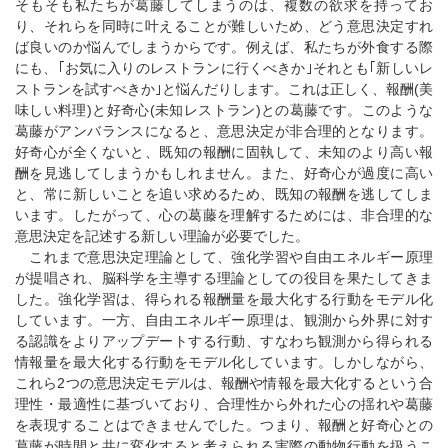
そもそも私たちが葛藤してしまうのは、複数の欲求を持ってお
り、それらを同時に叶えることが難しいため、どう意思決定すれ
ば良いのか悩んでしまうからです。例えば、私たちが外食する際
にも、｢お気に入りのレストランに行くべきか｣それとも｢新しいレ
ストランを試すべきか｣と悩んだりします。これは正しく、報酬(美
味しい料理)と好奇心(未知レストラン)との葛藤です。このような
葛藤がアンバランスになると、意思決定が非合理的となります。
好奇心が全くないと、既知の報酬に固執して、未知のより高い報
酬を見逃してしまうかもしれません。また、好奇心が過度に高い
と、常に新しいことを追い求めるため、既知の報酬を逃してしま
います。したがって、心の葛藤を理解するためには、非合理的な
意思決定を記述する新しい理論が必要でした。
これまで意思決定理論として、強化学習や自由エネルギー原理
が提唱され、脳科学を主導する理論としての役目を果たしてきま
した。強化学習は、得られる報酬量を最大化する行動をモデル化
しています。一方、自由エネルギー原理は、観測から外界に対す
る認識をよりアップデートする行動、すなわち観測から得られる
情報量を最大化する行動をモデル化しています。しかしながら、
これら2つの意思決定モデルは、報酬や情報を最大化するという合
理性・最適性に基づいており、合理性から外れた心の揺れや葛藤
を表現することはできませんでした。つまり、報酬と好奇心との
葛藤が時間と共に変化すると考えられる実際の動物行動を扱うこ