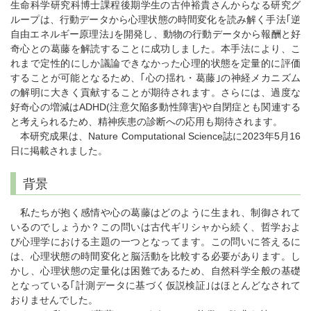
生命科学研究科博士課程後期学生の古仲裕貴さんからなる研究グ
ループは、行動データから心理状態の時間変化を読み解く手法｢逆
自由エネルギー原理法｣を開発し、動物の行動データから報酬と好
奇心との葛藤を解読することに成功しました。本手法により、こ
れまで定性的にしか議論できなかった心理的状態を定量的に評価
することが可能となるため、｢心の揺れ・葛藤｣の神経メカニズム
の解明に大きく貢献することが期待されます。さらには、過度な
好奇心の増減はADHD(注意欠陥多動性障害)や自閉症とも関連する
と考えられるため、精神疾患の診断への応用も期待されます。
本研究成果は、Nature Computational Science誌に2023年5月16
日に掲載されました。
背景
私たちが抱く感情や心の葛藤はどのように生まれ、制御されて
いるのでしょうか？この問いは古代ギリシャから続く、哲学およ
び心理学における主題の一つとなってます。この問いに答えるに
は、心理状態の時間変化と脳活動を比較する必要があります。し
かし、心理状態の定量化は困難であるため、自然科学全般の基礎
となっている｢計測データに基づく仮説検証｣はほとんどなされて
おりませんでした。