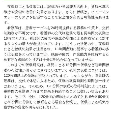
夜勤時にとる仮眠には、記憶力や学習能力の向上、覚醒水準の
維持や疲労の改善に効果があります。さらに仮眠は、ヒューマン
エラーのリスクを低減することで安全性を高める可能性もありま
す。
看護師は、患者サービスを24時間提供する職務の性質上、交代
制勤務が不可欠です。看護師の交代制勤務で最も長時間の夜勤は
16時間とされ、看護師の疲労や眠気の増加による医療安全に対す
るリスクの増大が危惧されています。こうした状況の中、夜勤時
にとる仮眠の効果が注目され、16時間夜勤に従事する看護師の多
くは仮眠をとっていますが、眠気や疲労、作業能力を維持するた
め有効な仮眠のとり方は十分に明らかになっていません。
これまでの仮眠研究は、昼間にとる15分間の仮眠など短時間仮
眠の有効性が明らかにされていますが、夜間の仮眠については、
120分間以上の仮眠が推奨されています。しかしながら、看護師の
勤務は、交代で休憩に入るため、仮眠の取得時刻や時間は一様で
はありません。そのため、120分間の仮眠の取得時刻によっては、
長時間の夜勤終了時まで効果を持続することは難しい場合もあり
ます。そこで、今回、120分間の仮眠をまとめてとる場合と90分間
と30分間に分割して仮眠をとる場合を比較し、仮眠による眠気や
疲労感の変化を明らかにしました。