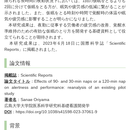
限られる長時間の夜勤状況下においては、1回の仮眠をとるよりも
2回に分けて仮眠をとる方が、眠気や疲労感の低減に繋がることが
示されました。また、仮眠をとる時刻や時間で覚醒時の体温や眠
気や疲労感に影響することが明らかになりました。
本研究成果は、夜勤に従事する労働者の疲労感の改善、覚醒水
準維持のための有効な仮眠のとり方を開発する基礎資料として役
立てられることが期待されます。
本研究成果は、2023年6月18日に国際科学誌「Scientific
Reports」に掲載されました。
論文情報
掲載誌
：Scientific Reports
論文タイトル
：Effects of 90- and 30-min naps or a 120-min nap
on alertness and performance: reanalysis of an existing pilot
study
著者名
：Sanae Oriyama
広島大学大学院医系科学研究科基礎看護開発学
DOI
：https://doi.org/10.1038/s41598-023-37061-9
背景