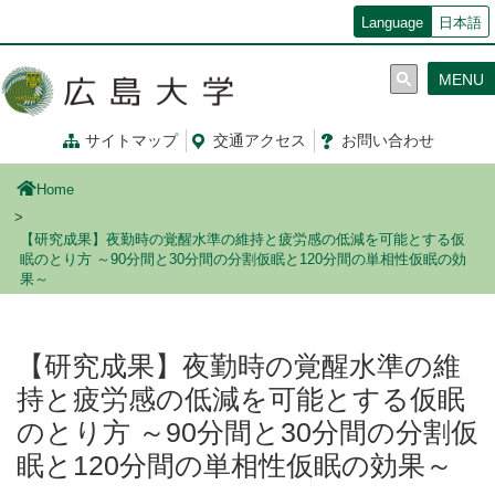
メ
Language
日本語
イ
ン
MENU
コ
ン
テ
サイトマップ
交通
アクセス
お問
い
合
わ
せ
ン
ツ
Home
に
移
【研究成果】夜勤時の覚醒水準の維持と疲労感の低減を可能とする仮
動
眠のとり方 ～90分間と30分間の分割仮眠と120分間の単相性仮眠の効
果～
【研究成果】夜勤時の覚醒水準の維
持と疲労感の低減を可能とする仮眠
のとり方 ～90分間と30分間の分割仮
眠と120分間の単相性仮眠の効果～