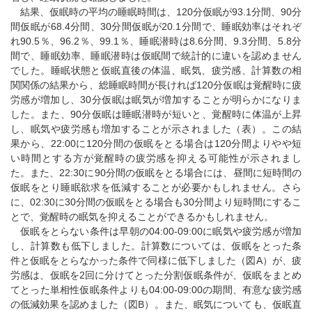
結果、仮眠時の平均の睡眠時間は、120分仮眠が93.1分間、90分
間仮眠が68.4分間、30分間仮眠が20.1分間で、睡眠効率はそれぞ
れ90.5％、96.2％、99.1％、睡眠潜時は8.6分間、9.3分間、5.8分
間で、睡眠効率、睡眠潜時は仮眠間で統計的に違いを認めません
でした。睡眠状態と仮眠直後の体温、眠気、疲労感、計算数の相
関関係の結果から、総睡眠時間が長ければ120分仮眠は覚醒時に疲
労感が増加し、30分仮眠は眠気が増加することが明らかになりま
した。また、90分仮眠は睡眠潜時が短いと、覚醒時に体温が上昇
し、眠気や疲労感も増加することが示されました（表）。この結
果から、22:00に120分間の仮眠をとる場合は120分間よりやや短
い時間とする方が覚醒時の疲労感を抑える可能性が示されまし
た。また、22:30に90分間の仮眠をとる場合には、昼間に短時間の
仮眠をとり睡眠欲求を低減することが必要かもしれません。さら
に、02:30に30分間の仮眠をとる場合も30分間より短時間にするこ
とで、覚醒時の眠気を抑えることができるかもしれません。
仮眠をとらない条件は早朝の04:00-09:00に眠気や疲労感が増加
し、計算数も低下しました。計算数については、仮眠をとった条
件と仮眠をとらなかった条件で同様に低下しました（図A）が、疲
労感は、仮眠を2回に分けてとった分割仮眠条件が、仮眠をまとめ
てとった単相性仮眠条件よりも04:00-09:00の期間、有意な疲労感
の低減効果を認めました（図B）。また、眠気についても、仮眠直