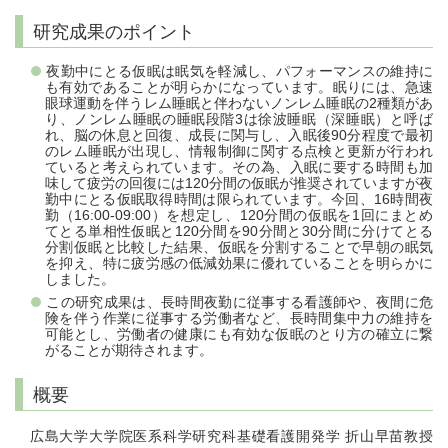
研究成果のポイント
夜勤中にとる仮眠は眠気を軽減し、パフォーマンスの維持に
も有効であることが明らかになっています。眠りには、急速
眼球運動を伴うレム睡眠と伴わないノンレム睡眠の2種類があ
り、ノンレム睡眠の睡眠段階3は徐波睡眠（深睡眠）と呼ば
れ、脳の休息と回復、成長に関与し、入眠後90分程度で最初
のレム睡眠が出現し、情報制御に関する点検と更新が行われ
ていると考えられています。その為、入眠に要する時間も加
味して疲労の回復には120分間の仮眠が推奨されていますが夜
勤中にとる仮眠取得時間は限られています。今回、16時間夜
勤（16:00-09:00）を想定し、120分間の仮眠を1回にまとめ
てとる単相性仮眠と120分間を90分間と30分間に分けてとる
分割仮眠と比較した結果、仮眠を分割することで早朝の眠気
を抑え、特に疲労感の低減効果に優れていることを明らかに
しました。
この研究成果は、長時間夜勤に従事する看護師や、夜間に危
険を伴う作業に従事する労働者など、長時間集中力の維持を
可能とし、労働者の健康にも有効な仮眠のとり方の確立に繋
がることが期待されます。
概要
広島大学大学院医系科学研究科基礎看護開発学 折山早苗教授