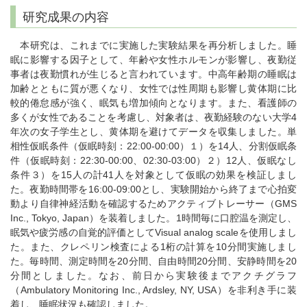
研究成果の内容
本研究は、これまでに実施した実験結果を再分析しました。睡
眠に影響する因子として、年齢や女性ホルモンが影響し、夜勤従
事者は夜勤慣れが生じると言われています。中高年齢期の睡眠は
加齢とともに質が悪くなり、女性では性周期も影響し黄体期に比
較的倦怠感が強く、眠気も増加傾向となります。また、看護師の
多くが女性であることを考慮し、対象者は、夜勤経験のない大学4
年次の女子学生とし、黄体期を避けてデータを収集しました。単
相性仮眠条件（仮眠時刻：22:00-00:00）１）を14人、分割仮眠条
件（仮眠時刻：22:30-00:00、02:30-03:00）２）12人、仮眠なし
条件３）を15人の計41人を対象として仮眠の効果を検証しまし
た。夜勤時間帯を16:00-09:00とし、実験開始から終了まで心拍変
動より自律神経活動を確認するためアクティブトレーサー（GMS
Inc., Tokyo, Japan）を装着しました。1時間毎に口腔温を測定し、
眠気や疲労感の自覚的評価としてVisual analog scaleを使用しまし
た。また、クレペリン検査による1桁の計算を10分間実施しまし
た。毎時間、測定時間を20分間、自由時間20分間、安静時間を20
分間としました。なお、前日から実験後までアクチグラフ
（Ambulatory Monitoring Inc., Ardsley, NY, USA）を非利き手に装
着し、睡眠状況も確認しました。