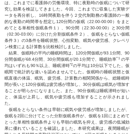
は、これまでに看護師の労働環境、特に夜勤時の仮眠について研
究し効果を検証してきました。今回、これまでに収集した実験デ
ータを再分析し、16時間夜勤を伴う２交代制勤務の看護師の一般
的な夜勤の時間帯を想定し120分間の仮眠（22:00-00:00）をまと
めてとる単相性仮眠条件１）、90分間（22:30-00:00）と30分間
（02:30-03:00）に分けた分割仮眠条件２）、仮眠をとらない仮眠
条件３）の3条件を睡眠状態、心拍変動、眠気や疲労感、クレペリ
ン検査による計算数を比較検討しました。
結果、仮眠時の平均の睡眠時間は、120分間仮眠が93.1分間、90
*１
分間仮眠が68.4分間、30分間仮眠が20.1分間で、睡眠効率
の平
*2
均はいずれも90％以上、睡眠潜時
の平均は10分以下でした。仮
眠間で統計的な違いを認めませんでした。仮眠時の睡眠状態と仮
眠直後の体温、眠気、疲労感、計算数の相関関係から、総睡眠時
間が長いと120分仮眠は疲労感が増加し、30分仮眠は眠気が増加す
ることが明らかになりました。また、90分仮眠は睡眠潜時が短い
と、体温が上昇し、眠気や疲労感も増加することが示されまし
た。
仮眠をとらない条件は早朝に眠気や疲労感が増加しましたが、
仮眠を2回に分けてとった分割仮眠条件が、仮眠を1回にまとめて
とった単相性仮眠条件よりも早朝の眠気を抑え、疲労感の低減効
果に優れていることを確認しました。本研究成果は、夜間睡眠が